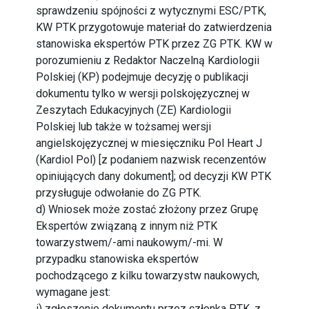
sprawdzeniu spójności z wytycznymi ESC/PTK,
KW PTK przygotowuje materiał do zatwierdzenia
stanowiska ekspertów PTK przez ZG PTK. KW w
porozumieniu z Redaktor Naczelną Kardiologii
Polskiej (KP) podejmuje decyzję o publikacji
dokumentu tylko w wersji polskojęzycznej w
Zeszytach Edukacyjnych (ZE) Kardiologii
Polskiej lub także w tożsamej wersji
angielskojęzycznej w miesięczniku Pol Heart J
(Kardiol Pol) [z podaniem nazwisk recenzentów
opiniujących dany dokument]; od decyzji KW PTK
przysługuje odwołanie do ZG PTK.
d) Wniosek może zostać złożony przez Grupę
Ekspertów związaną z innym niż PTK
towarzystwem/-ami naukowym/-mi. W
przypadku stanowiska ekspertów
pochodzącego z kilku towarzystw naukowych,
wymagane jest:
i) zgłoszenie dokumentu przez członka PTK, z