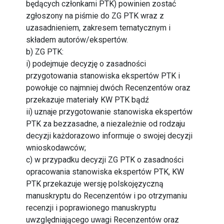
będących członkami PTK) powinien zostać
zgłoszony na piśmie do ZG PTK wraz z
uzasadnieniem, zakresem tematycznym i
składem autorów/ekspertów.
b) ZG PTK:
i) podejmuje decyzję o zasadności
przygotowania stanowiska ekspertów PTK i
powołuje co najmniej dwóch Recenzentów oraz
przekazuje materiały KW PTK bądź
ii) uznaje przygotowanie stanowiska ekspertów
PTK za bezzasadne, a niezależnie od rodzaju
decyzji każdorazowo informuje o swojej decyzji
wnioskodawców;
c) w przypadku decyzji ZG PTK o zasadności
opracowania stanowiska ekspertów PTK, KW
PTK przekazuje wersję polskojęzyczną
manuskryptu do Recenzentów i po otrzymaniu
recenzji i poprawionego manuskryptu
uwzględniającego uwagi Recenzentów oraz