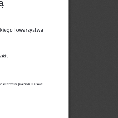
ą 
skiego Towarzystwa 
wski
, 
2
ecjalistyczny im. Jana Pawła II, Kraków