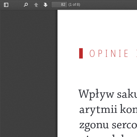
(1 of 8)
Toggle
Find
Previous
Next
Sidebar
OPINIE 
Wpływ saku
arytmii ko
zgonu serco