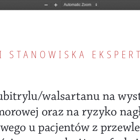
Zoom
Zoom
Out
In
I
 STANOWISK A EKSPER
bitrylu/walsartanu na wys
morowej oraz na ryzyko nag
wego u pacjentów z przewle