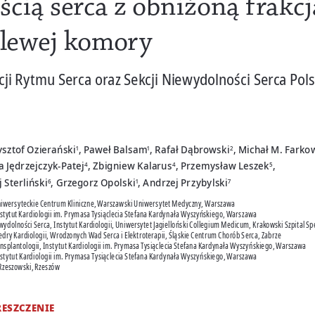
cią serca z obniżoną frakcj
lewej komory
ji Rytmu Serca oraz Sekcji Niewydolności Serca Pol
ysztof Ozierański
, Paweł Balsam
, Rafał Dąbrowski
, Michał M. Farko
1
1
2
a Jędrzejczyk
‑Patej
, Zbigniew Kalarus
, Przemysław Leszek
, 
4
4
5
j Sterliński
, Grzegorz Opolski
, Andrzej Przybylski
6
1
7
, Uniwersyteckie Centrum Kliniczne, Warszawski Uniwersytet Medyczny, Warszawa
nstytut Kardiologii im. Prymasa Tysiąclecia Stefana Kardynała Wyszyńskiego, Warszawa
ydolności Serca, Instytut Kardiologii, Uniwersytet Jagielloński Collegium Medicum, Krakowski Szpital Sp
tedry Kardiologii, Wrodzonych Wad Serca i Elektroterapii, Śląskie Centrum Chorób Serca, Zabrze
ransplantologii, Instytut Kardiologii im. Prymasa Tysiąclecia Stefana Kardynała Wyszyńskiego, Warszawa
nstytut Kardiologii im. Prymasa Tysiąclecia Stefana Kardynała Wyszyńskiego, Warszawa
 Rzeszowski, Rzeszów
RESZCZENIE