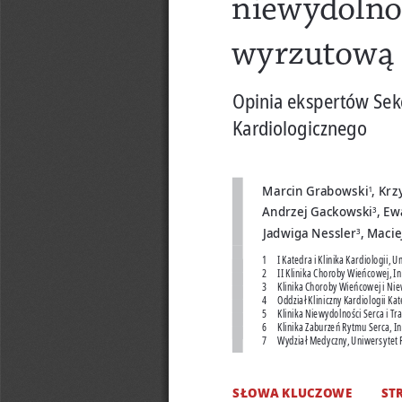
niewydolnoś
wyrzutową 
Opinia ekspertów Sekc
Kardiologicznego
Marcin Grabowski
, Krz
1
Andrzej Gackowski
, Ew
3
Jadwiga Nessler
, Macie
3
1   I Katedra i Klinika Kardiologii
2   II Klinika Choroby Wieńcowej, I
3   Klinika Choroby Wieńcowej i Niew
4   Oddział Kliniczny Kardiologii Ka
5   Klinika Niewydolności Serca i T
6   Klinika Zaburzeń Rytmu Serca, I
7   Wydział Medyczny, Uniwersytet
SŁOWA KLUCZOWE
ST