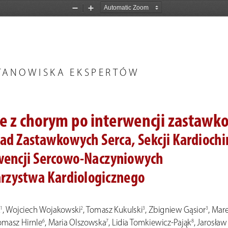
Zoom
Zoom
Out
In
T
ANOWISKA
  EKSPER
TÓW
 z chorym po interwencji zastawk
ad Zastawkowych Serca, Sekcji Kardiochiru
rwencji Sercowo-Naczyniowych  
rzystwa Kardiologicznego 
, Wojciech Wojakowski
, Tomasz 
Kukulski
, Zbigniew Gąsior
, Mar
1
2
3
3
Tomasz Hirnle
, Maria Olszowska
, Lidia Tomkiewicz-Pająk
, Jarosław
6
7
8