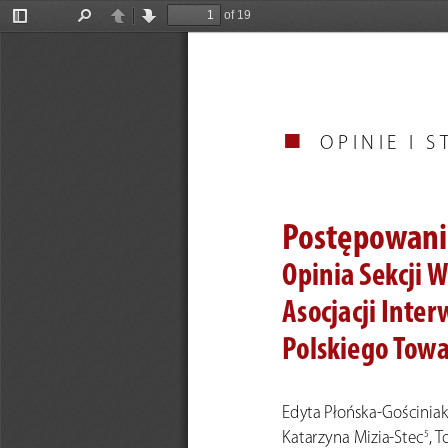
of 19
Toggle
Find
Previous
Next
Sidebar
OPINIE
 I S
Postępowanie
Opinia Sekcji W
Asocjacji Inte
Polskiego Towa
Edyta Płońska-Gościniak
, 
Katarzyna Mizia-Stec
5