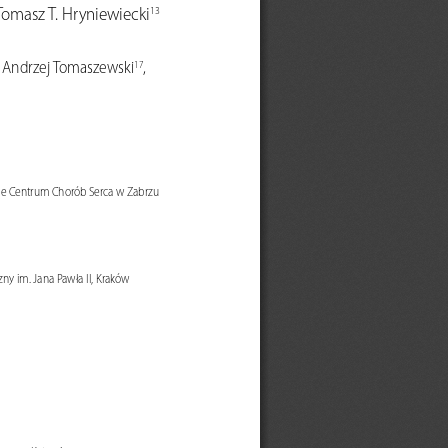
 Tomasz T. Hryniewiecki
13
, Andrzej Tomaszewski
, 
17
ie C
entrum 
Chorób Serca w Zabrzu
ny im. Jana Pawła II, Kraków