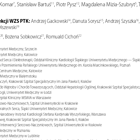
K
omar
, Stanisław Bartuś
, Piotr Pysz
, Magdalena Mizia-Szubryt
,
7
11
12
5
kcji WZS PTK: 
Andrzej Gackowski
, Danuta Sorysz
, Andrzej Szyszka
14
15
16
Olszewski
19
k
, Bożena Sobkowicz
, Romuald Cichoń
20
21
22
ersytet Medyczny, Szczecin
wersytet Medyczny, Katowice
d Serca i 
Elektroterapii, Oddział K
liniczny 
Kardiologii Śląskiego Uniwersytetu Medycznego — Śląsk
niczny Przemienienia Pańskiego Uniwersytetu Medycznego im. Karola Marcinkowskiego, Poznań
ie Centrum Medyczne, Katowice
et Medyczny w Białymstoku
czyń, Krakowski Szpital Specjalistyczny im Jana Pawła II, Kraków
b Wątroby i 
Chorób Towarzyszących, Oddział Hepatologii Ogólnej, Krakowski Szpital Specjalistycz
iologii, Uniwersytet Medyczny w Łodzi
 Szpital Kliniczny MSWiA w Warszawie
ercowo-Naczyniowych, Szpital Uniwersytecki w Krakowie
turalnych Serca, Śląski Uniwersytet Medyczny, Katowice
arodowy Instytut Kardiologii Stefana K
ardynała Wyszyńskiego, Warszawa
wej, 
Krakowski Szpital Specjalistyczny im Jana Pawła II, Kraków
raz Interwencji Sercowo-Naczyniowych, Szpital Uniwersytecki w Krakowie
t Medyczny w Poznaniu
wersytet Medyczny w Lublinie