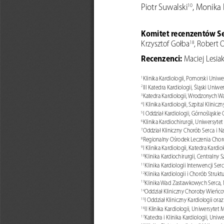
, Monika 
Piotr Suwalski
10
Komitet recenzentów Se
Krzysztof Gołba
, Robert 
18
Recenzenci: 
Maciej Lesia
Klinika Kardiologii, Pomorski Uniw
1
III Katedra Kardiologii, Śląski Uni
2
Katedra 
Kardiologii, Wrodzonych Wa
3
I Klinika Kardiologii, Szpital Kli
4
I Oddział Kardiologii, Górnośląsk
5
Klinika Kardiochirurgii, Uniwersyt
6
Oddział Kliniczny Chorób Serca i Na
7
Regionalny Ośrodek Leczenia Choró
8
I Klinika Kardiologii, Katedra Kard
9
Klinika Kardiochirurgii, Centralny
10
Klinika Kardiologii Interwencji S
11
Klinika Kardiologii i Chorób Struk
12
Klinika Wad Zastawkowych Serca, N
13
Oddział Kliniczny Choroby Wieńco
14
I Oddział Kliniczny Kardiologii o
15
II Klinika Kardiologii, Uniwersyte
16
Katedra i Klinika Kardiologii, Uni
17