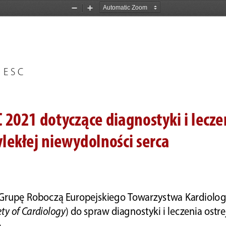
Zoom
Zoom
Out
In
 ESC
2021 dotyczące diagnostyki i leczen
wlekłej niewydolności serca
Grupę Roboczą Europejskiego Towarzystwa Kardiolog
ty of Cardiology
) do spraw diagnostyki i leczenia ostrej
a