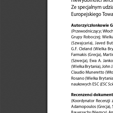
Ze specjalnym udzia
Europejskiego Towa
Autorzy/członkowie G
(Przewodniczący; Włoch
Grupy  Roboczej;  Wielka
(Szwajcaria),  Javed  But
G.F.  Cleland  (Wielka  Bry
Farmakis (Grecja), Mart
(Szwecja),  Ewa  A.  Janko
(Wielka Brytania), John 
Claudio Muneretto (Włoc
Rosano (Wielka Brytania
ESC Sc
naukowych ESC (
Recenzenci dokument
(Koordynator  Recenzji  z
Adamopoulos (Grecja), S
Bauersachs (Niemcy), Ant