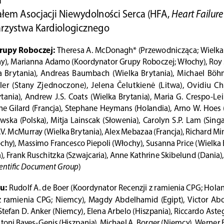
Heart Failure
łem Asocjacji Niewydolności Serca (HFA, 
rzystwa Kardiologicznego
rupy Roboczej:
 Theresa A. McDonagh* (Przewodnicząca; Wielka 
y), Marianna Adamo (Koordynator Grupy Roboczej; Włochy), Roy 
  Brytania),  Andreas  Baumbach  (Wielka  Brytania),  Michael  Böhm 
ler  (Stany  Zjednoczone),  Jelena  Čelutkienė  (Litwa),  Ovidiu  C
tania),  Andrew  J.S.  Coats  (Wielka  Brytania),  Maria  G.  Crespo-Leir
ine Gilard (Francja), Stephane Heymans (Holandia), Arno W. Hoes 
wska  (Polska),  Mitja  Lainscak  (Słowenia),  Carolyn  S.P.  Lam  (Singa
J.V. McMurray (Wielka Brytania), Alex Mebazaa (Francja), Richard Mi
hy), Massimo Francesco Piepoli (Włochy), Susanna Price (Wielka 
), Frank Ruschitzka (Szwajcaria), Anne Kathrine Skibelund (Dania
ientific Document Group
)
u:
 Rudolf A. de Boer (Koordynator Recenzji z ramienia CPG; Holandi
  ramienia  CPG;  Niemcy),  Magdy  Abdelhamid  (Egipt),  Victor  Aboy
tefan D. Anker (Niemcy), Elena Arbelo (Hiszpania), Riccardo Aste
oni Bayes-Genis (Hiszpania), Michael A. Borger (Niemcy), Werner Bu