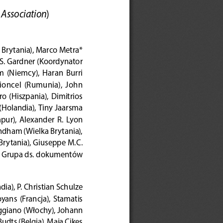
 Association
)  
Brytania), Marco Metra* 
S. Gardner (Koordynator 
 (Niemcy),  Haran  Burri  
hioncel  (Rumunia),  John  
o  (Hiszpania),  Dimitrios  
(Holandia), Tiny Jaarsma 
pur),  Alexander  R.  Lyon  
ndham (Wielka Brytania), 
Brytania), Giuseppe M.C. 
), Grupa ds. dokumentów 
a), P. Christian Schulze 
ans  (Francja),  Stamatis  
ggiano (Włochy), Johann 
dts (Belgia), Maja Cikes 