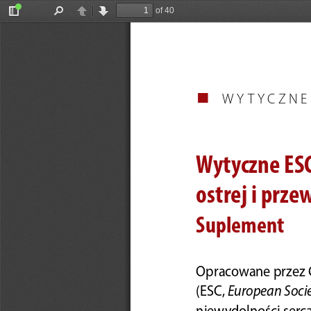
of 40
Toggle
Find
Previous
Next
Sidebar
WYTYCZNE
Wytyczne ESC 
ostrej i prze
Suplement
Opracowane przez 
European Socie
(ESC, 
niewydolności serc