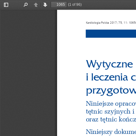
(1 of 96)
Toggle
Find
Previous
Next
Sidebar
Kardiologia Polska 2017; 75, 11: 106
Wytyczne 
i leczenia
przygotow
Niniejsze oprac
tętnic szyjnych 
oraz tętnic końc
Niniejszy dokume