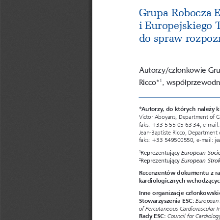
Grupa Robocza E
i Europejskiego 
do spraw rozpoz
Autorzy/członkowie Grup
Ricco*
, współprzewodnic
1
*Autorzy, do których należy 
Victor Aboyans, Department of C
faks: +33 5 55 05 63 34, e-mail:
Jean-Baptiste Ricco, Department of
faks: +33 549500550, e-mail: j
European Socie
Reprezentujący 
1
European Stro
Reprezentujący 
2
Recenzentów dokumentu z ram
kardiologicznych wchodzący
Inne organizacje członkowski
Stowarzyszenia ESC:
European 
of Percutaneous Cardiovascular I
Rady ESC:
Council for Cardiolog