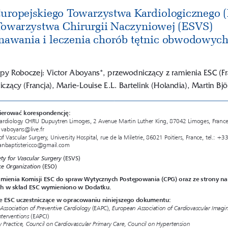
uropejskiego Towarzystwa Kardiologicznego (
Towarzystwa Chirurgii Naczyniowej (ESVS) 
nawania i leczenia chorób tętnic obwodowyc
y Roboczej: Victor Aboyans*, przewodniczący z ramienia ESC (Fran
zący (Francja), Marie-Louise E.L. Bartelink (Holandia), Martin Bjö
kierować korespondencję:
ardiology CHRU Dupuytren Limoges, 2 Avenue Martin Luther King, 87042 Limoges, France,
 vaboyans@live.fr
 Vascular Surgery, University Hospital, rue de la Miletrie, 86021 Poitiers, France, 
tel.: +3
eanbaptistericco@gmail.com
ty for Vascular Surgery
 (ESVS)
ke Organization
 (ESO)
ienia Komisji ESC do spraw Wytycznych Postępowania (CPG) oraz ze strony n
ch w skład ESC wymieniono w Dodatku.
e ESC uczestniczące w opracowaniu niniejszego
 dokumentu:
Association of Preventive Cardiology
European Association of Cardiovascular Imagi
 (EAPC), 
nterventions
 (EAPCI)
y Practice, Council on Cardiovascular Primary Care, Council on Hypertension