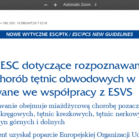
Zoom
Zoom
Out
In
5–1160; DOI: 10.5603/KP.2017.0216
ESC/PCS NEW GUIDELINES
NOWE WYTYCZNE ESC/PTK / 
ESC dotyczące rozpoznawan
 chorób tętnic obwodowych w 
ane we współpracy z ESVS
owanie obejmuje miażdżycową chorobę pozac
i kręgowych, tętnic krezkowych, tętnic nerkow
zyn górnych i dolnych
nt uzyskał poparcie Europejskiej Organizacji 