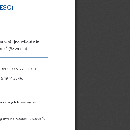
ESC) 
h
cja), Jean-Baptiste 
rck
 (Szwecja), 
1
 tel.: +33 5 55 05 63 10, 
3 5 49 44 38 46, 
arodowych towarzystw 
ng
European Association 
 (EACVI), 