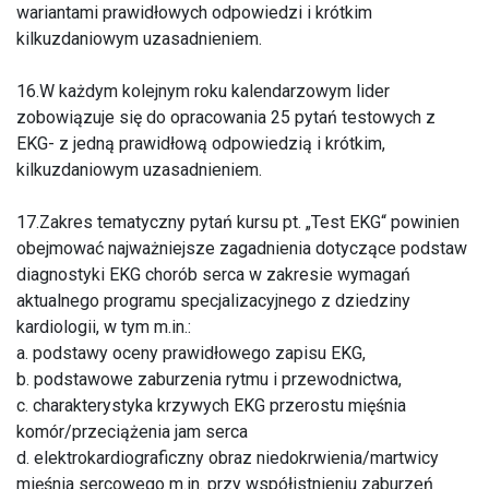
wariantami prawidłowych odpowiedzi i krótkim
kilkuzdaniowym uzasadnieniem.
16.W każdym kolejnym roku kalendarzowym lider
zobowiązuje się do opracowania 25 pytań testowych z
EKG- z jedną prawidłową odpowiedzią i krótkim,
kilkuzdaniowym uzasadnieniem.
17.Zakres tematyczny pytań kursu pt. „Test EKG“ powinien
obejmować najważniejsze zagadnienia dotyczące podstaw
diagnostyki EKG chorób serca w zakresie wymagań
aktualnego programu specjalizacyjnego z dziedziny
kardiologii, w tym m.in.:
a. podstawy oceny prawidłowego zapisu EKG,
b. podstawowe zaburzenia rytmu i przewodnictwa,
c. charakterystyka krzywych EKG przerostu mięśnia
komór/przeciążenia jam serca
d. elektrokardiograficzny obraz niedokrwienia/martwicy
mięśnia sercowego m.in. przy współistnieniu zaburzeń