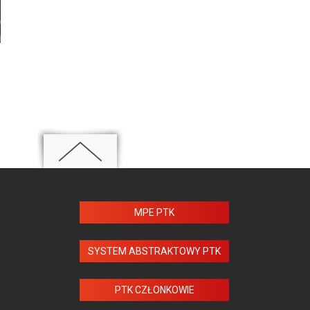
MPE PTK
SYSTEM ABSTRAKTOWY PTK
PTK CZŁONKOWIE