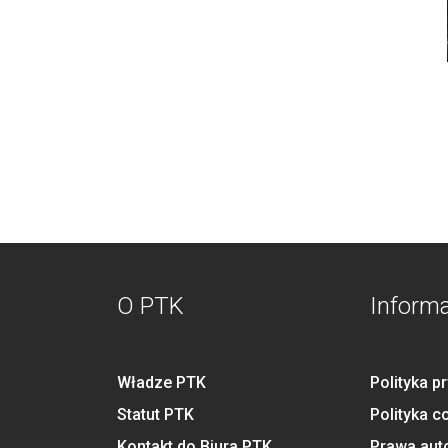
O PTK
Inform
Władze PTK
Polityka p
Statut PTK
Polityka c
Kontakt do Biura PTK
Prawa aut