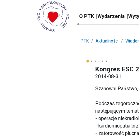
O PTK
Wydarzenia
Wyty
PTK
Aktualności
Wiado
Kongres ESC 2
2014-08-31
Szanowni Państwo,
Podczas tegoroczn
następującym tema
- operacje niekradi
- kardiomiopatia pr
- zatorowość płucna