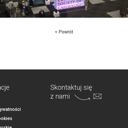
< Powrót
acje
Skontaktuj się
z nami
rywatności
ookies
orskie