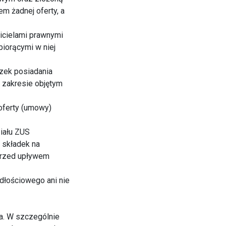
m żadnej oferty, a
wicielami prawnymi
biorącymi w niej
ązek posiadania
w zakresie objętym
oferty (umowy)
iału ZUS
z składek na
przed upływem
dłościowego ani nie
na. W szczególnie