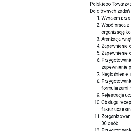
Polskiego Towarzys
Do głównych zadań f
Wynajem przes
Współpraca z 
organizację ko
Aranżacja wnęt
Zapewnienie ob
Zapewnienie o
Przygotowanie
zapewnienie 
Nagłośnienie 
Przygotowanie
formularzami r
Rejestracja u
Obsługa recep
faktur uczest
Zorganizowani
30 osób
Przygotowanie