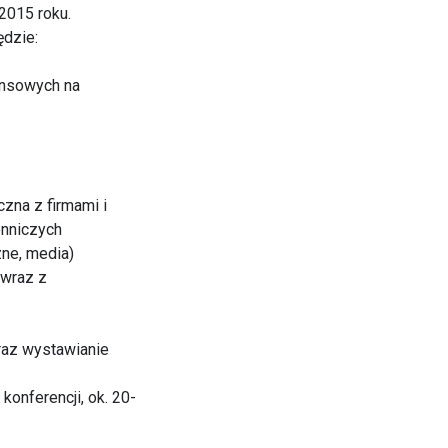
2015 roku.
ędzie:
ansowych na
zna z firmami i
nniczych
zne, media)
 wraz z
raz wystawianie
onferencji, ok. 20-