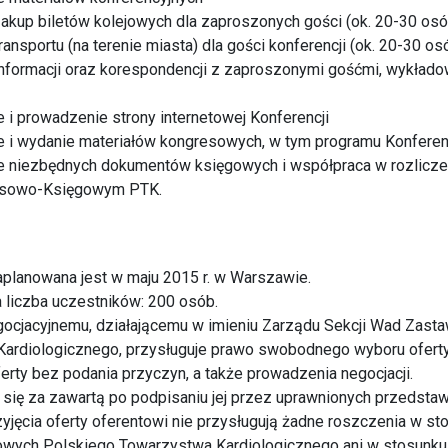
zakup biletów kolejowych dla zaproszonych gości (ok. 20-30 osó
ansportu (na terenie miasta) dla gości konferencji (ok. 20-30 os
nformacji oraz korespondencji z zaproszonymi gośćmi, wykłado
 i prowadzenie strony internetowej Konferencji
 i wydanie materiałów kongresowych, w tym programu Konferen
 niezbędnych dokumentów księgowych i współpraca w rozliczen
nsowo-Księgowym PTK.
aplanowana jest w maju 2015 r. w Warszawie.
liczba uczestników: 200 osób.
ocjacyjnemu, działającemu w imieniu Zarządu Sekcji Wad Zas
ardiologicznego, przysługuje prawo swobodnego wyboru oferty l
ferty bez podania przyczyn, a także prowadzenia negocjacji.
ię za zawartą po podpisaniu jej przez uprawnionych przedstawic
rzyjęcia oferty oferentowi nie przysługują żadne roszczenia w st
wych Polskiego Towarzystwa Kardiologicznego ani w stosunku