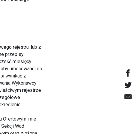
wego rejestru, lub z
bne przepisy
 sześć miesięcy
 osoby umocowanej do
si wynikać z
owania Wykonawcy
właściwym rejestrze
czegółowe
określenie
u Ofertowym i nie
 Sekcji Wad
wym oraz złożoną