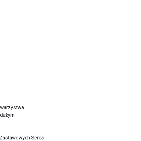
Towarzystwa
z dużym
d Zastawowych Serca