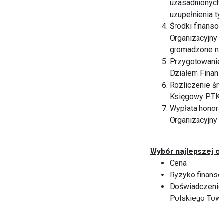
uzasadnionych
uzupełnienia 
Środki finans
Organizacyjny
gromadzone n
Przygotowanie
Działem Finan
Rozliczenie ś
Księgowy PTK
Wypłata honor
Organizacyjny
Wybór najlepszej o
Cena
Ryzyko finan
Doświadczenie
Polskiego To