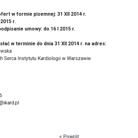
fert w formie pisemnej: 31 XII 2014 r.
 2015 r.
podpisanie umowy: do 16 I 2015 r.
łać w terminie do dnia 31 XII 2014 r. na adres:
owska
h Serca Instytutu Kardiologii w Warszawie
6
@ikard.pl
< Powrót