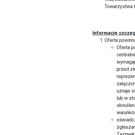
Towarzystwa K
Informacje szcze
Oferta powinn
Oferta p
centraln
wymagają
przed zł
reprezen
załączo
uznaje s
lub w st
określen
warunków
oświadcz
zgłaszan
Zastawk