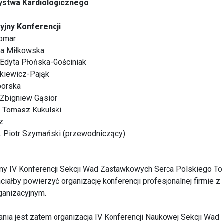
ystwa Kardiologicznego
yjny Konferencji
Komar
ta Miłkowska
. Edyta Płońska-Gościniak
mkiewicz-Pająk
borska
. Zbigniew Gąsior
. Tomasz Kukulski
z
d. Piotr Szymański (przewodniczący)
jny IV Konferencji Sekcji Wad Zastawkowych Serca Polskiego 
ciałby powierzyć organizację konferencji profesjonalnej firmie 
anizacyjnym.
nia jest zatem organizacja IV Konferencji Naukowej Sekcji Wa