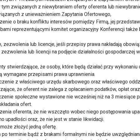
w tym związanych z niewybraniem oferty oferenta lub niewybranie
iązanych z unieważnieniem Zapytania Ofertowego,
enie o braku konfliktu interesów pomiędzy Firmą, jej przedsta
bami reprezentującymi komitet organizacyjny Konferencji także 
, zezwolenia lub licencje, jeśli przepisy prawa nakładają obowi
, zezwolenia lub licencji na podjęcie działalności gospodarczej 
y stwierdzające, że osoby, które będą działać przy wykonaniu 
ą wymagane przepisami prawa uprawnienia.
czenie z właściwego urzędu skarbowego oraz właściwego oddz
zające, że oferent nie zalega z opłacaniem podatków, opłat ora
zenie społeczne wystawione nie wcześniej niż na 3 miesiące 
składania ofert.
enia oferenta, że nie wszczęto wobec niego postępowania upa
o upadłości oraz, że nie jest w stanie likwidacji.
 może złożyć jedną ofertę.
a po terminie bądź z brakami formalnymi nie będzie uwzględnia