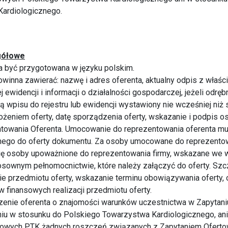
ardiologicznego.
gółowe
a być przygotowana w języku polskim.
owinna zawierać: nazwę i adres oferenta, aktualny odpis z właści
ej ewidencji i informacji o działalności gospodarczej, jeżeli odrę
 wpisu do rejestru lub ewidencji wystawiony nie wcześniej niż
ożeniem oferty, datę sporządzenia oferty, wskazanie i podpis
towania Oferenta. Umocowanie do reprezentowania oferenta mu
nego do oferty dokumentu. Za osoby umocowane do reprezent
ię osoby upoważnione do reprezentowania firmy, wskazane we 
osownym pełnomocnictwie, które należy załączyć do oferty. Sz
ie przedmiotu oferty, wskazanie terminu obowiązywania oferty, 
 finansowych realizacji przedmiotu oferty.
enie oferenta o znajomości warunków uczestnictwa w Zapytani
iu w stosunku do Polskiego Towarzystwa Kardiologicznego, ani
owych PTK żadnych roszczeń związanych z Zapytaniem Oferto