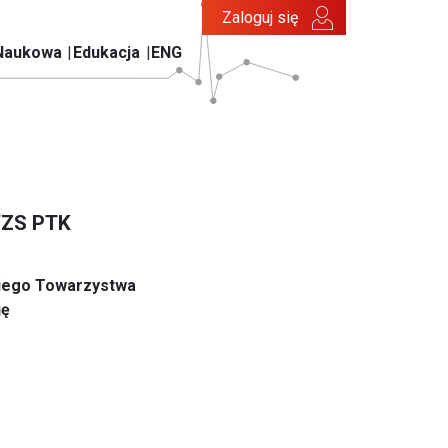
Zaloguj się
Naukowa
Edukacja
ENG
SWZS PTK
kiego Towarzystwa
ję