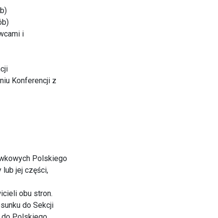
b)
ób)
wcami i
cji
iu Konferencji z
tawkowych Polskiego
ub jej części,
ieli obu stron.
osunku do Sekcji
 do Polskiego