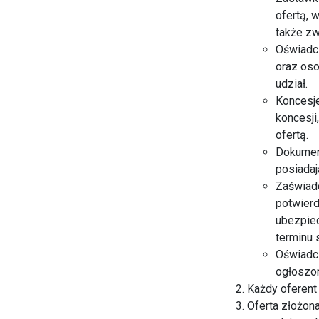
ofertą, 
także zw
Oświadcz
oraz oso
udział.
Koncesje
koncesji
ofertą.
Dokument
posiadaj
Zaświad
potwierd
ubezpiec
terminu 
Oświadcz
ogłoszon
Każdy oferent
Oferta złożon