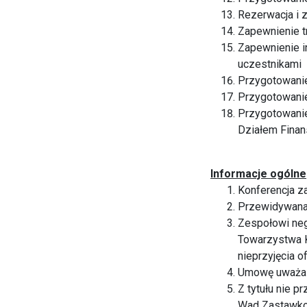
Rezerwacja i 
Zapewnienie tr
Zapewnienie i
uczestnikami
Przygotowanie
Przygotowanie
Przygotowanie
Działem Fina
Informacje ogólne
Konferencja z
Przewidywana 
Zespołowi neg
Towarzystwa K
nieprzyjęcia o
Umowę uważa s
Z tytułu nie p
Wad Zastawko