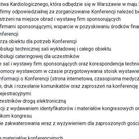
twa Kardiologicznego, która odbędzie się w Warszawie w maju 
irmy odpowiedzialnej za zorganizowanie Konferencji należeć b
trzeni na miejsce obrad i wystawę firm sponsorujących
firmami sponsorującymi, wsparcie w pozyskiwaniu środków fin
nferencji
rza obiektu dla potrzeb Konferencji
sługi technicznej sali wykładowej i całego obiektu
bsługi cateringowej dla uczestników
 sal i wystawy firm sponsorujących oraz korespondencja technic
pomocy wystawcom w czasie przygotowywania stoisk wystawie
informacji o Konferencji (strona internetowa, czasopisma medyc
, druk i rozesłanie komunikatów oraz zaproszeń na konferencję
ejestracyjnymi
czestników drogą elektroniczną
cji z wydawaniem identyfikatorów i materiałów kongresowych o
nikom kongresu.
e zakwaterowania wraz z wyżywieniem dla zaproszonych gości k
 materiałów konferencyjnych