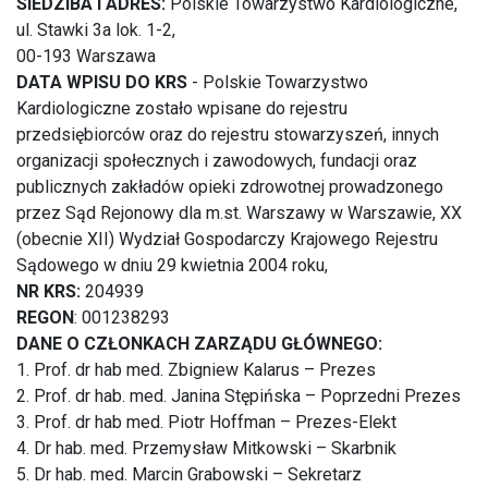
SIEDZIBA i ADRES:
Polskie Towarzystwo Kardiologiczne,
ul. Stawki 3a lok. 1-2,
00-193 Warszawa
DATA WPISU DO KRS
- Polskie Towarzystwo
Kardiologiczne zostało wpisane do rejestru
przedsiębiorców oraz do rejestru stowarzyszeń, innych
organizacji społecznych i zawodowych, fundacji oraz
publicznych zakładów opieki zdrowotnej prowadzonego
przez Sąd Rejonowy dla m.st. Warszawy w Warszawie, XX
(obecnie XII) Wydział Gospodarczy Krajowego Rejestru
Sądowego w dniu 29 kwietnia 2004 roku,
NR KRS:
204939
REGON
: 001238293
DANE O CZŁONKACH ZARZĄDU GŁÓWNEGO:
1. Prof. dr hab med. Zbigniew Kalarus – Prezes
2. Prof. dr hab. med. Janina Stępińska – Poprzedni Prezes
3. Prof. dr hab med. Piotr Hoffman – Prezes-Elekt
4. Dr hab. med. Przemysław Mitkowski – Skarbnik
5. Dr hab. med. Marcin Grabowski – Sekretarz