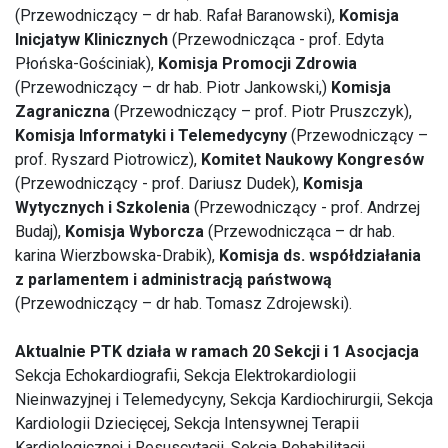
(Przewodniczący – dr hab. Rafał Baranowski),
Komisja
Inicjatyw Klinicznych
(Przewodnicząca - prof. Edyta
Płońska-Gościniak),
Komisja Promocji Zdrowia
(Przewodniczący – dr hab. Piotr Jankowski,)
Komisja
Zagraniczna
(Przewodniczący – prof. Piotr Pruszczyk),
Komisja Informatyki i Telemedycyny
(Przewodniczący –
prof. Ryszard Piotrowicz),
Komitet Naukowy Kongresów
(Przewodniczący - prof. Dariusz Dudek),
Komisja
Wytycznych i Szkolenia
(Przewodniczący - prof. Andrzej
Budaj),
Komisja Wyborcza
(Przewodnicząca – dr hab.
karina Wierzbowska-Drabik),
Komisja ds. współdziałania
z parlamentem i administracją państwową
(Przewodniczący – dr hab. Tomasz Zdrojewski).
Aktualnie PTK działa w ramach 20 Sekcji i 1 Asocjacja
Sekcja Echokardiografii, Sekcja Elektrokardiologii
Nieinwazyjnej i Telemedycyny, Sekcja Kardiochirurgii, Sekcja
Kardiologii Dziecięcej, Sekcja Intensywnej Terapii
Kardiologicznej i Resuscytacji, Sekcja Rehabilitacji