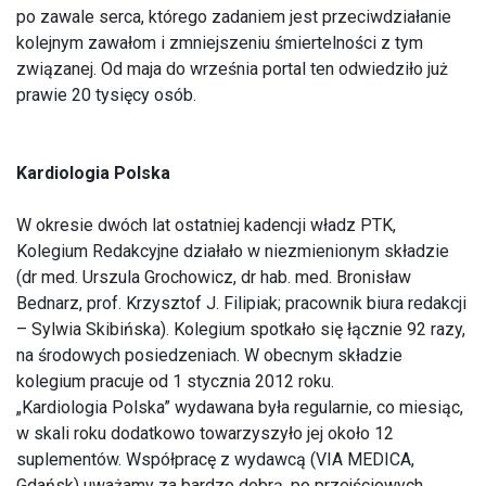
po zawale serca, którego zadaniem jest przeciwdziałanie
kolejnym zawałom i zmniejszeniu śmiertelności z tym
związanej. Od maja do września portal ten odwiedziło już
prawie 20 tysięcy osób.
Kardiologia Polska
W okresie dwóch lat ostatniej kadencji władz PTK,
Kolegium Redakcyjne działało w niezmienionym składzie
(dr med. Urszula Grochowicz, dr hab. med. Bronisław
Bednarz, prof. Krzysztof J. Filipiak; pracownik biura redakcji
– Sylwia Skibińska). Kolegium spotkało się łącznie 92 razy,
na środowych posiedzeniach. W obecnym składzie
kolegium pracuje od 1 stycznia 2012 roku.
„Kardiologia Polska” wydawana była regularnie, co miesiąc,
w skali roku dodatkowo towarzyszyło jej około 12
suplementów. Współpracę z wydawcą (VIA MEDICA,
Gdańsk) uważamy za bardzo dobrą, po przejściowych