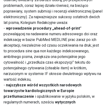
problemach, coraz lepiej działa również, na bieżąco
poprawiany, system submisji i recenzji elektronicznej (panel
elektroniczny). Za najważniejsze sukcesy ostatnich dwóch
lat pisma, Kolegium Redakcyjne uważa:
-
wprowadzenie procedury „ahead-of-print
”
pozwalającej na nadawanie numeru adresowego doi oraz
indeksację w bazie PubMed MEDLINE prac zaraz po ich
akceptacji, niezależnie od czasu oczekiwania na druk; jest
to procedura sine qua non każdego indeksowanego,
ambitnego pisma, zwiększa ona potencjalnie jego
cytowalność i „przedłuża czas ekspozycji” tekstu do
potencjalnego cytowania (citeable item) w krótkim,
narzuconym w systemie IF okresie dwuletniego wpływu na
wartość indeksu,
-
najszybsze wśród wszystkich narodowych
towarzystw kardiologicznych w Europie
przetłumaczenie
i opublikowanie w języku polskim, w
regularnych numerach, sześciu
wytycznych