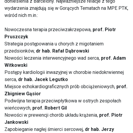
doniesienia z Barcelony. Najważniejsze relacje z tego
wydarzenia znajdują się w Gorących Tematach na MPE PTK,
wśród nich m.in.:
Nowoczesna terapia przeciwzakrzepowa,
prof. Piotr
Pruszczyk
Strategia postępowania u chorych z migotaniem
przedsionków,
dr hab. Rafał Dąbrowski
Nowości leczenia interwencyjnego wad serca,
prof. Adam
Witkowski
Postępy kardiologii inwazyjnej w chorobie niedokrwiennej
serca,
dr hab. Jacek Legutko
Miejsce echokardiograficznych prób obciążeniowych,
prof.
Zbigniew Gąsior
Podwójna terapia przeciwpłytkowa w ostrych zespołach
wieńcowych,
prof. Robert Gil
Nowości w prewencji chorób układu krążenia,
prof. Piotr
Jankowski
Zapobieganie nagłej śmierci sercowej,
dr hab. Jerzy