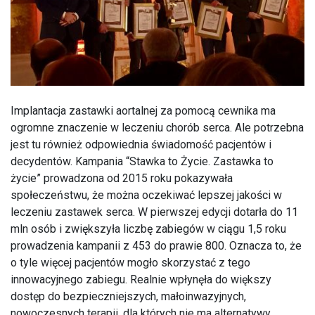
Implantacja zastawki aortalnej za pomocą cewnika ma
ogromne znaczenie w leczeniu chorób serca. Ale potrzebna
jest tu również odpowiednia świadomość pacjentów i
decydentów. Kampania “Stawka to Życie. Zastawka to
życie” prowadzona od 2015 roku pokazywała
społeczeństwu, że można oczekiwać lepszej jakości w
leczeniu zastawek serca. W pierwszej edycji dotarła do 11
mln osób i zwiększyła liczbę zabiegów w ciągu 1,5 roku
prowadzenia kampanii z 453 do prawie 800. Oznacza to, że
o tyle więcej pacjentów mogło skorzystać z tego
innowacyjnego zabiegu. Realnie wpłynęła do większy
dostęp do bezpieczniejszych, małoinwazyjnych,
nowoczesnych terapii, dla których nie ma alternatywy.