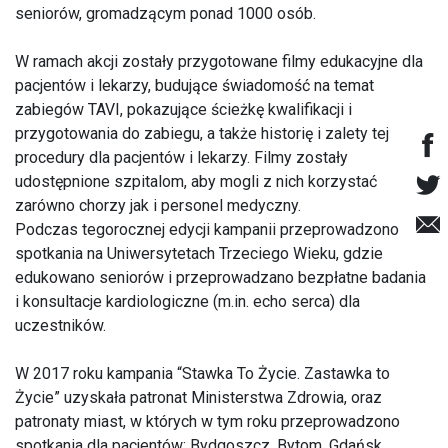
seniorów, gromadzącym ponad 1000 osób.
W ramach akcji zostały przygotowane filmy edukacyjne dla
pacjentów i lekarzy, budujące świadomość na temat
zabiegów TAVI, pokazujące ścieżkę kwalifikacji i
przygotowania do zabiegu, a także historię i zalety tej
procedury dla pacjentów i lekarzy. Filmy zostały
udostępnione szpitalom, aby mogli z nich korzystać
zarówno chorzy jak i personel medyczny.
Podczas tegorocznej edycji kampanii przeprowadzono
spotkania na Uniwersytetach Trzeciego Wieku, gdzie
edukowano seniorów i przeprowadzano bezpłatne badania
i konsultacje kardiologiczne (m.in. echo serca) dla
uczestników.
W 2017 roku kampania “Stawka To Życie. Zastawka to
Życie” uzyskała patronat Ministerstwa Zdrowia, oraz
patronaty miast, w których w tym roku przeprowadzono
spotkania dla pacjentów: Bydgoszcz, Bytom, Gdańsk,