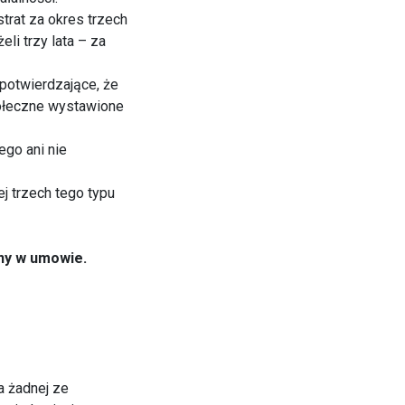
trat za okres trzech
li trzy lata – za
potwierdzające, że
połeczne wystawione
go ani nie
j trzech tego typu
ny w umowie.
a żadnej ze