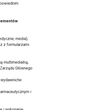
dpowiednim
elementów
edyczne, media);
az z formularzami
gą multimedialną;
e Zarządu Głównego
, wydawnictw
 farmaceutycznym i
e i wykonanie