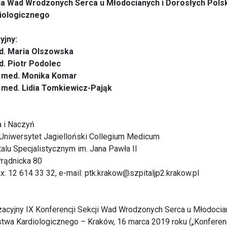
ja Wad Wrodzonych Serca u Młodocianych i Dorosłych Pols
iologicznego
yjny:
ed. Maria Olszowska
ed. Piotr Podolec
n. med. Monika Komar
n. med. Lidia Tomkiewicz-Pająk
a i Naczyń
i, Uniwersytet Jagielloński Collegium Medicum
lu Specjalistycznym im. Jana Pawła II
Prądnicka 80
fax: 12 614 33 32, e-mail: ptk.krakow@szpitaljp2.krakow.pl
zacyjny IX Konferencji Sekcji Wad Wrodzonych Serca u Młodocia
twa Kardiologicznego – Kraków, 16 marca 2019 roku („Konferen