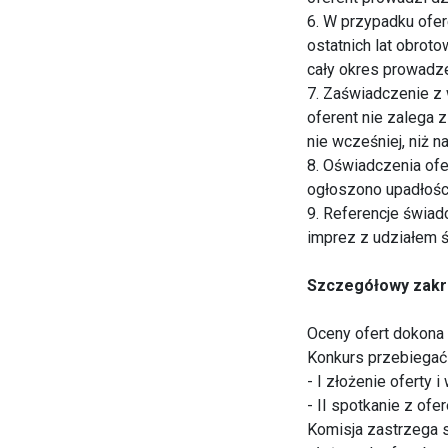
6. W przypadku ofer
ostatnich lat obroto
cały okres prowadze
7. Zaświadczenie z
oferent nie zalega 
nie wcześniej, niż 
8. Oświadczenia of
ogłoszono upadłości 
9. Referencje świad
imprez z udziałem 
Szczegółowy zakre
Oceny ofert dokona
Konkurs przebiegać
- I złożenie oferty 
- II spotkanie z of
Komisja zastrzega s