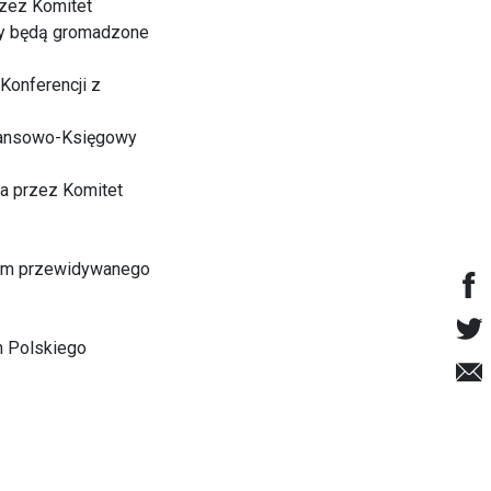
rzez Komitet
zy będą gromadzone
Konferencji z
inansowo-Księgowy
a przez Komitet
iem przewidywanego
h Polskiego