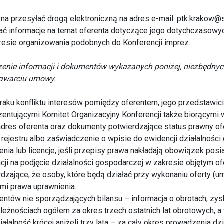
na przesyłać drogą elektroniczną na adres e-mail: ptk.krakow@s
ać informacje na temat oferenta dotyczące jego dotychczasowy
esie organizowania podobnych do Konferencji imprez.
czenie informacji i dokumentów wykazanych poniżej, niezbędny
 zawarciu umowy.
raku konfliktu interesów pomiędzy oferentem, jego przedstawic
entującymi Komitet Organizacyjny Konferencji także biorącymi w 
i adres oferenta oraz dokumenty potwierdzające status prawny of
rejestru albo zaświadczenie o wpisie do ewidencji działalności
nia lub licencje, jeśli przepisy prawa nakładają obowiązek posia
cji na podjęcie działalności gospodarczej w zakresie objętym of
dzające, że osoby, które będą działać przy wykonaniu oferty (
i prawa uprawnienia.
entów nie sporządzających bilansu – informacja o obrotach, zys
leżnościach ogółem za okres trzech ostatnich lat obrotowych, 
ałalność krócej aniżeli trzy lata – za cały okres prowadzenia dzi