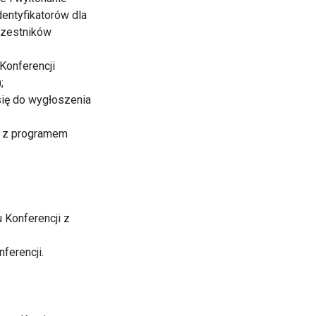
dentyfikatorów dla
uczestników
Konferencji
;
się do wygłoszenia
ie z programem
 Konferencji z
erencji.