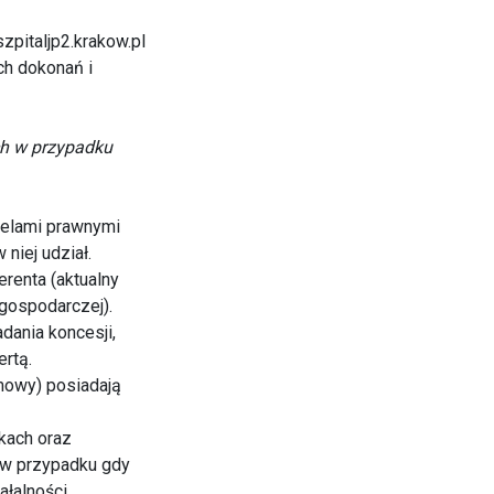
zpitaljp2.krakow.pl
ch dokonań i
ch w przypadku
ielami prawnymi
niej udział.
erenta (aktualny
 gospodarczej).
dania koncesji,
ertą.
umowy) posiadają
kach oraz
a w przypadku gdy
ałalności.