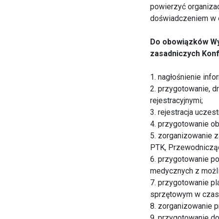
powierzyć organiza
doświadczeniem w o
Do obowiązków Wy
zasadniczych Konf
1. nagłośnienie inf
2. przygotowanie, d
rejestracyjnymi;
3. rejestracja uczes
4. przygotowanie ob
5. zorganizowanie 
PTK, Przewodniczący
6. przygotowanie p
medycznych z możli
7. przygotowanie p
sprzętowym w czasie
8. zorganizowanie pr
9. przygotowanie do