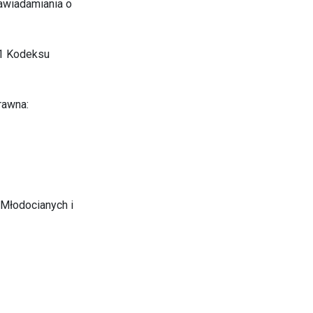
zawiadamiania o
71 Kodeksu
rawna:
 Młodocianych i