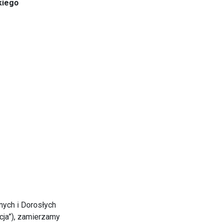
kiego
nych i Dorosłych
cja”), zamierzamy