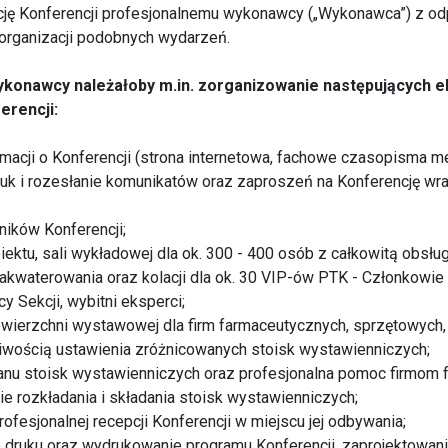
cję Konferencji profesjonalnemu wykonawcy („Wykonawca”) z o
rganizacji podobnych wydarzeń.
konawcy należałoby m.in. zorganizowanie następujących 
erencji:
ormacji o Konferencji (strona internetowa, fachowe czasopisma m
ruk i rozesłanie komunikatów oraz zaproszeń na Konferencję wr
tników Konferencji;
iektu, sali wykładowej dla ok. 300 - 400 osób z całkowitą obsłu
zakwaterowania oraz kolacji dla ok. 30 VIP-ów PTK - Członkowi
 Sekcji, wybitni eksperci;
owierzchni wystawowej dla firm farmaceutycznych, sprzętowych
wością ustawienia zróżnicowanych stoisk wystawienniczych;
lanu stoisk wystawienniczych oraz profesjonalna pomoc firmom
 rozkładania i składania stoisk wystawienniczych;
ofesjonalnej recepcji Konferencji w miejscu jej odbywania;
 druku oraz wydrukowanie programu Konferencji, zaprojektowani