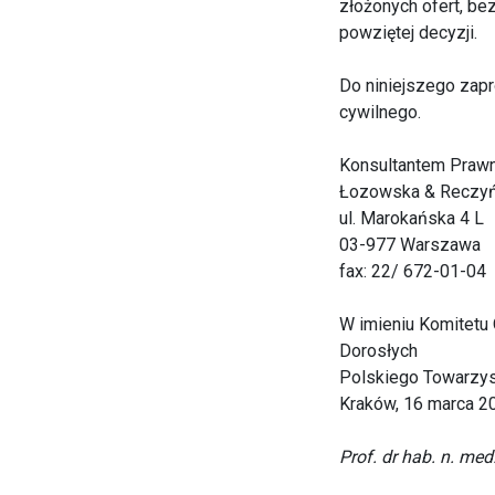
złożonych ofert, be
powziętej decyzji.
Do niniejszego zapr
cywilnego.
Konsultantem Prawn
Łozowska & Reczyńs
ul. Marokańska 4 L
03-977 Warszawa
fax: 22/ 672-01-04
W imieniu Komitetu 
Dorosłych
Polskiego Towarzys
Kraków, 16 marca 20
Prof. dr hab. n. me