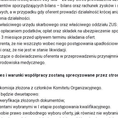
entów sporządzających bilans – bilans oraz rachunek zysków i s
wych, a w przypadku gdy oferent prowadzi działalność krócej aniże
nia działalności.
 właściwego urzędu skarbowego oraz właściwego oddziału ZUS 
z opłacaniem podatków, opłat oraz składek na ubezpieczenie s
na 3 miesiące przed upływem terminu składania ofert.
erenta, że nie wszczęto wobec niego postępowania upadłościowe
oraz, że nie jest w stanie likwidacji.
czące o doświadczeniu oferenta w przeprowadzeniu przynajmnie
środowiska medycznego.
s i warunki współpracy zostaną sprecyzowane przez stro
 komisja złożona z członków Komitetu Organizacyjnego.
 będzie dwuetapowo:
i weryfikacja złożonych dokumentów;
erentami wybranymi w I etapie postępowania kwalifikacyjnego.
obie prawo swobodnego wyboru oferty, jak również nie wybrani