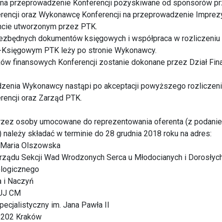
e na przeprowadzenie Konferencji pozyskiwane od sponsorów p
erencji oraz Wykonawcę Konferencji na przeprowadzenie Impre
ncie utworzonym przez PTK.
iezbędnych dokumentów księgowych i współpraca w rozliczeniu 
-Księgowym PTK leży po stronie Wykonawcy.
dków finansowych Konferencji zostanie dokonane przez Dział F
dzenia Wykonawcy nastąpi po akceptacji powyższego rozliczeni
rencji oraz Zarząd PTK.
przez osoby umocowane do reprezentowania oferenta (z podan
) należy składać w terminie do 28 grudnia 2018 roku na adres:
d. Maria Olszowska
ządu Sekcji Wad Wrodzonych Serca u Młodocianych i Dorosłyc
ologicznego
a i Naczyń
 UJ CM
pecjalistyczny im. Jana Pawła II
1-202 Kraków