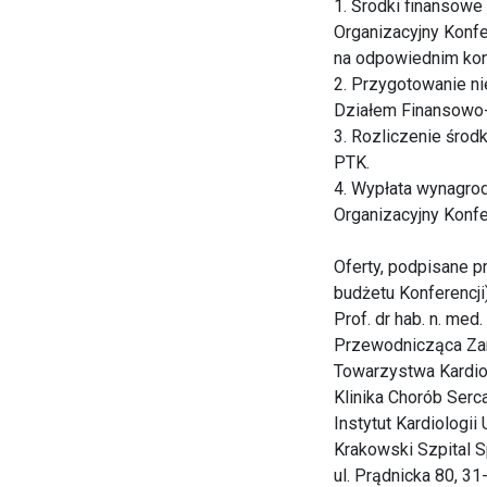
1. Środki finansow
Organizacyjny Konf
na odpowiednim ko
2. Przygotowanie n
Działem Finansowo
3. Rozliczenie śro
PTK.
4. Wypłata wynagro
Organizacyjny Konfe
Oferty, podpisane 
budżetu Konferencji
Prof. dr hab. n. me
Przewodnicząca Zar
Towarzystwa Kardi
Klinika Chorób Serc
Instytut Kardiologii
Krakowski Szpital S
ul. Prądnicka 80, 3