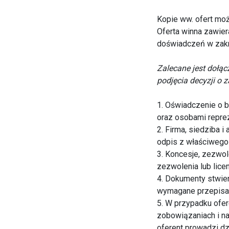
Kopie ww. ofert moż
Oferta winna zawier
doświadczeń w zakr
Zalecane jest dołą
podjęcia decyzji o
1. Oświadczenie o b
oraz osobami reprez
2. Firma, siedziba 
odpis z właściwego 
3. Koncesje, zezwole
zezwolenia lub licen
4. Dokumenty stwier
wymagane przepisam
5. W przypadku ofer
zobowiązaniach i na
oferent prowadzi dzi