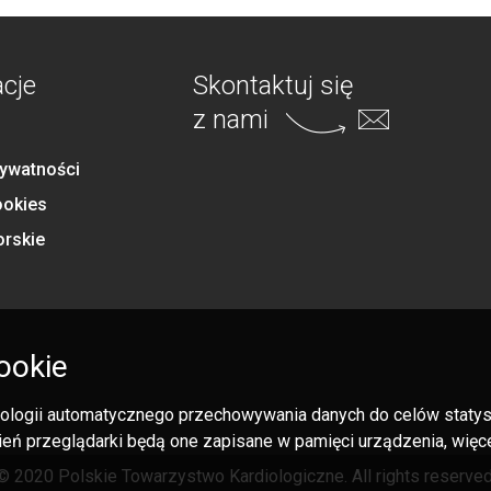
acje
Skontaktuj się
z nami
rywatności
ookies
orskie
ookie
hnologii automatycznego przechowywania danych do celów statysty
eń przeglądarki będą one zapisane w pamięci urządzenia, więcej
© 2020 Polskie Towarzystwo Kardiologiczne. All rights reserved