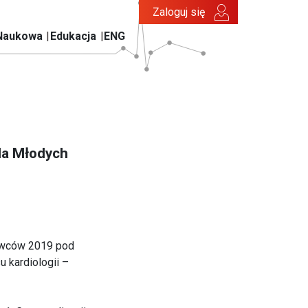
Zaloguj się
Naukowa
Edukacja
ENG
la Młodych
kowców 2019 pod
 kardiologii –