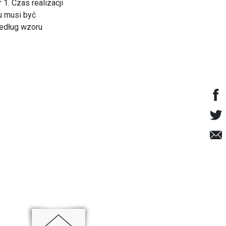
1. Czas realizacji
u musi być
edług wzoru