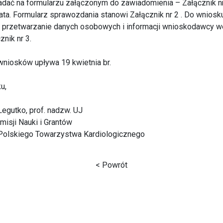
ładać na formularzu załączonym do zawiadomienia – Załącznik nr 
ata. Formularz sprawozdania stanowi Załącznik nr 2 . Do wniosk
 przetwarzanie danych osobowych i informacji wnioskodawcy w
nik nr 3.
wniosków upływa 19 kwietnia br.
u,
Legutko, prof. nadzw. UJ
isji Nauki i Grantów
Polskiego Towarzystwa Kardiologicznego
< Powrót