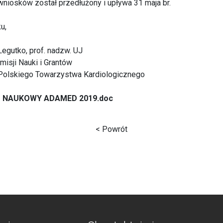
wniosków został przedłużony i upływa 31 maja br.
u,
Legutko, prof. nadzw. UJ
isji Nauki i Grantów
Polskiego Towarzystwa Kardiologicznego
T NAUKOWY ADAMED 2019.doc
< Powrót