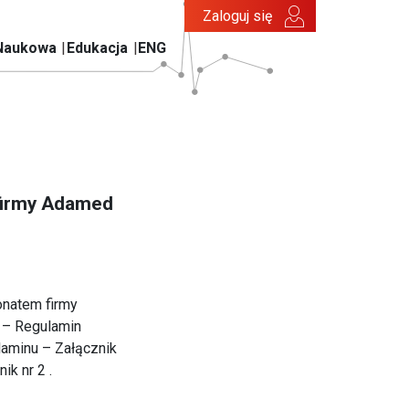
Zaloguj się
Naukowa
Edukacja
ENG
firmy Adamed
onatem firmy
 – Regulamin
laminu – Załącznik
ik nr 2 .