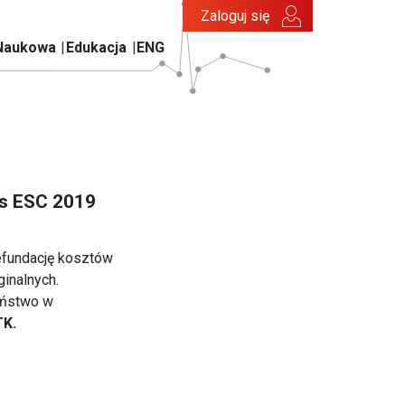
Zaloguj się
Naukowa
Edukacja
ENG
es ESC 2019
refundację kosztów
inalnych.
Państwo w
TK
.