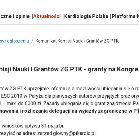
czne i opinie
Aktualności
Kardiologia Polska
Platforma 
sy i ogłoszenia
Komunikat Komisji Nauki i Grantów ZG PTK...
isji Nauki i Grantów ZG PTK - granty na Kongr
ntów ZG PTK uprzejmie informuje o możliwości ubiegania się o 
ESC 2019 w Paryżu dla pierwszych autorów przyjętych prac oryg
 – max. do 6000 zł. Zasady ubiegania się o grant znajdziecie 
awania i rozliczania delegacji na wyjazdy zagraniczne w P
 wniosków upływa 31 maja br.
esyłać na adres: zarzad.glowny@ptkardio.pl