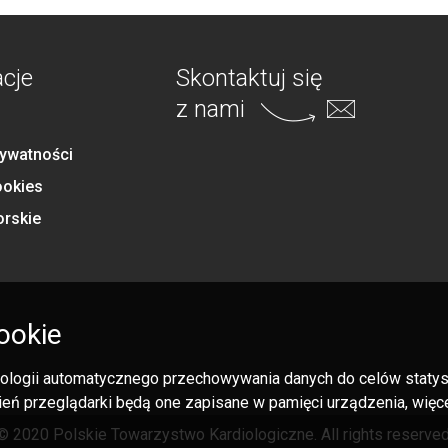
acje
Skontaktuj się
z nami
rywatności
ookies
orskie
ookie
hnologii automatycznego przechowywania danych do celów statysty
eń przeglądarki będą one zapisane w pamięci urządzenia, więcej
© 2020 Polskie Towarzystwo Kardiologiczne. All rights reserved