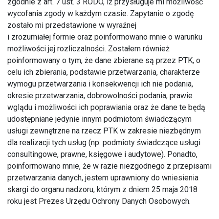
zgodnie z art. 7 ust. 3 RODO, iż przysługuje mi możliwość
wycofania zgody w każdym czasie. Zapytanie o zgodę
zostało mi przedstawione w wyraźnej
i zrozumiałej formie oraz poinformowano mnie o warunku
możliwości jej rozliczalności. Zostałem również
poinformowany o tym, że dane zbierane są przez PTK, o
celu ich zbierania, podstawie przetwarzania, charakterze
wymogu przetwarzania i konsekwencji ich nie podania,
okresie przetwarzania, dobrowolności podania, prawie
wglądu i możliwości ich poprawiania oraz że dane te będą
udostępniane jedynie innym podmiotom świadczącym
usługi zewnętrzne na rzecz PTK w zakresie niezbędnym
dla realizacji tych usług (np. podmioty świadczące usługi
consultingowe, prawne, księgowe i audytowe). Ponadto,
poinformowano mnie, że w razie niezgodnego z przepisami
przetwarzania danych, jestem uprawniony do wniesienia
skargi do organu nadzoru, którym z dniem 25 maja 2018
roku jest Prezes Urzędu Ochrony Danych Osobowych.