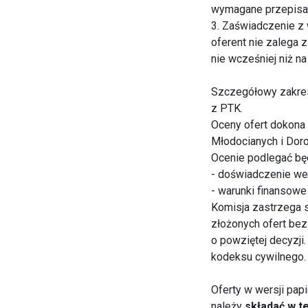
wymagane przepisam
3. Zaświadczenie z
oferent nie zalega 
nie wcześniej niż n
Szczegółowy zakres
z PTK.
Oceny ofert dokona
Młodocianych i Doro
Ocenie podlegać bę
- doświadczenie we 
- warunki finansowe
Komisja zastrzega s
złożonych ofert bez
o powziętej decyzji.
kodeksu cywilnego.
Oferty w wersji pa
należy
składać w te