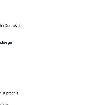
h i Dorosłych
lskiego
PTK pragnie
dzie: