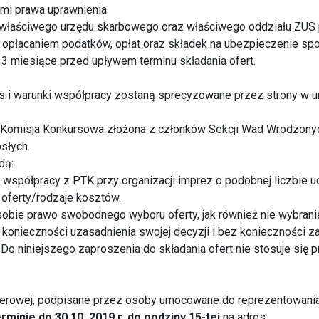
i prawa uprawnienia.
 właściwego urzędu skarbowego oraz właściwego oddziału ZUS 
z opłacaniem podatków, opłat oraz składek na ubezpieczenie s
a 3 miesiące przed upływem terminu składania ofert.
 i warunki współpracy zostaną sprecyzowane przez strony w 
 Komisja Konkursowa złożona z członków Sekcji Wad Wrodzony
słych.
dą:
współpracy z PTK przy organizacji imprez o podobnej liczbie 
 oferty/rodzaje kosztów.
obie prawo swobodnego wyboru oferty, jak również nie wybrani
 konieczności uzasadnienia swojej decyzji i bez konieczności 
 Do niniejszego zaproszenia do składania ofert nie stosuje się 
pierowej, podpisane przez osoby umocowane do reprezentowania
rminie do 30.10. 2019 r. do godziny 15-tej
na adres: