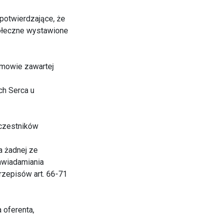
potwierdzające, że
połeczne wystawione
umowie zawartej
ch Serca u
uczestników
a żadnej ze
zawiadamiania
przepisów art. 66-71
 oferenta,