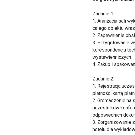
Zadanie 1:
1. Aranżacja sali wy
całego obiektu wra
2. Zapewnienie obsł
3. Przygotowanie w
korespondencja tec
wystawienniczych
4. Zakup i spakowa
Zadanie 2:
1. Rejestracja ucze
płatności kartą pła
2. Gromadzenie na 
uczestników konfere
odpowiednich dokum
3. Zorganizowanie 
hotelu dla wykładow