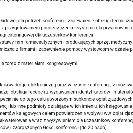
kładowej dla potrzeb konferencji, zapewnienie obsługi techniczne
z z przygotowaniem pomieszczenia i systemu dla przyjmowania 
ugi cateringowej dla uczestników konferencji
ystawy firm farmaceutycznych i produkujących sprzęt medyczny
hniczna z firmami i zapewnienie pomocy wystawcom w czasie p
nie toreb z materiałami kongresowymi
stników drogą elektroniczną oraz w czasie konferencji, z możli
tniczą, obsługa recepcji z wydawaniem identyfikatorów i materia
specjalnie do tego celu utworzonym subkoncie opłat zjazdowyc
ncji lub inne podmioty działające w ich imieniu, ich księgowani
entów księgowych celem potwierdzenia wpływu ww. opłat zja
zakwaterowania wraz z wyżywieniem dla uczestników konferencji
ców i zaproszonych Gości konferencji (do 20 osób)