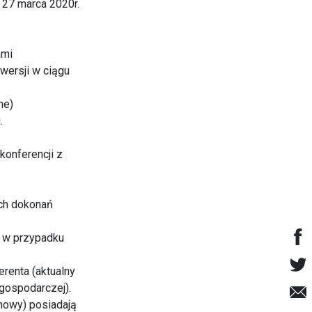
 27 marca 2020r.
ami
wersji w ciągu
ne)
.
konferencji z
ych dokonań
h w przypadku
erenta (aktualny
 gospodarczej).
umowy) posiadają