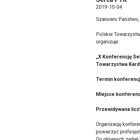
2019-10-04
Szanowni Państwo,
Polskie Towarzystw
organizuje:
„X Konferencję Se
Towarzystwa Kard
Termin konferencji
Miejsce konferenc
Przewidywana licz
Organizację konfer
powierzyć profesjo
Do głównych zadań f