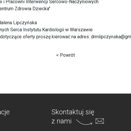
ii i Pracowni Interwencji Sercowo-Naczyniowych
Centrum Zdrowia Dziecka"
dalena Lipczyńska
ych Serca Instytutu Kardiologii w Warszawie
 dotyczące oferty proszę kierować na adres: drmlipczynska@gm
< Powrót
acje
Skontaktuj się
z nami