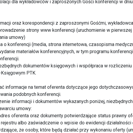
olacji dla wykładowców i zaproszonych Gości konferencji w dniu
ormacji oraz korespondencji z zaproszonymi Gośćmi, wykładowc
prowadzenie strony www konferencji (uruchomienie w pierwszej 
ania umowy)
ja o konferencji (media, strona internetowa, czasopisma medycz
wydanie materiałów konferencyjnych, w tym programu konferencji
nferencji.
iezbędnych dokumentów księgowych i współpraca w rozliczeniu 
-Księgowym PTK.
rać informacje na temat oferenta dotyczące jego dotychczasow
wania podobnych konferencji.
zenie informacji i dokumentów wykazanych poniżej, niezbędnyc
zawarciu umowy:
i adres oferenta oraz dokumenty potwierdzające status prawny of
rejestru albo zaświadczenie o wpisie do ewidencji działalności
dzające, że osoby, które będą działać przy wykonaniu oferty (