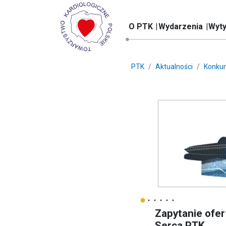
O PTK
Wydarzenia
Wyty
PTK
Aktualności
Konkur
Zapytanie ofe
Serca PTK