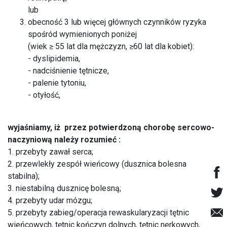
lub
obecność 3 lub więcej głównych czynników ryzyka
spośród wymienionych poniżej
(wiek ≥ 55 lat dla mężczyzn, ≥60 lat dla kobiet):
- dyslipidemia,
- nadciśnienie tętnicze,
- palenie tytoniu,
- otyłość,
wyjaśniamy, iż przez potwierdzoną chorobę sercowo-
naczyniową należy rozumieć :
1. przebyty zawał serca;
2. przewlekły zespół wieńcowy (dusznica bolesna
stabilna);
3. niestabilną dusznicę bolesną;
4. przebyty udar mózgu;
5. przebyty zabieg/operacja rewaskularyzacji tętnic
wieńcowych, tętnic kończyn dolnych, tętnic nerkowych,