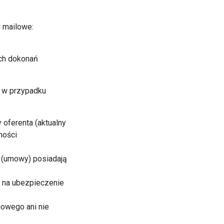
y mailowe:
ych dokonań
h w przypadku
 oferenta (aktualny
ności
y (umowy) posiadają
k na ubezpieczenie
iowego ani nie