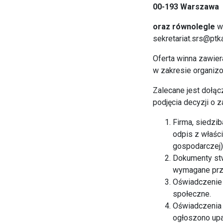
00-193 Warszawa
oraz równolegle
w 
sekretariat.srs@ptka
Oferta winna zawie
w zakresie organizo
Zalecane jest dołąc
podjęcia decyzji o 
Firma, siedzib
odpis z właści
gospodarczej)
Dokumenty stw
wymagane prze
Oświadczenie 
społeczne.
Oświadczenia 
ogłoszono upad