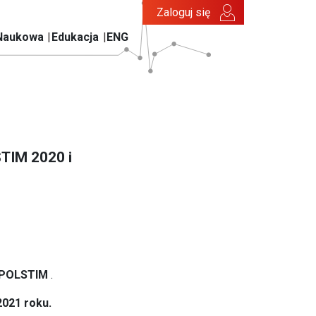
Zaloguj się
Naukowa
Edukacja
ENG
STIM 2020 i
” POLSTIM
.
2021 roku.