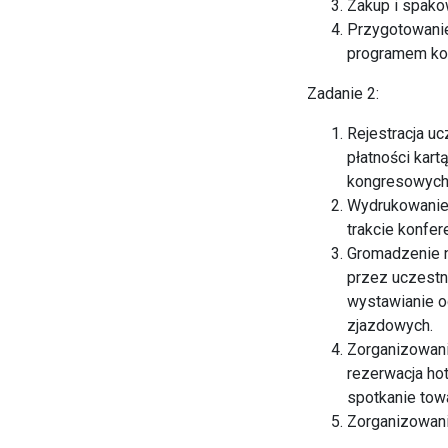
Zakup i spako
Przygotowanie 
programem kon
Zadanie 2:
Rejestracja u
płatności kart
kongresowych
Wydrukowanie 
trakcie konfe
Gromadzenie n
przez uczestni
wystawianie 
zjazdowych.
Zorganizowani
rezerwacja ho
spotkanie tow
Zorganizowani