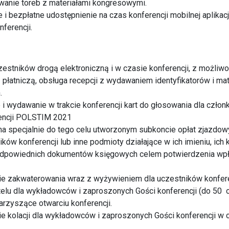
wanie toreb z materiałami kongresowymi.
i bezpłatne udostępnienie na czas konferencji mobilnej aplikac
ferencji.
czestników drogą elektroniczną i w czasie konferencji, z możli
ą płatniczą, obsługa recepcji z wydawaniem identyfikatorów i ma
.
i wydawanie w trakcie konferencji kart do głosowania dla czł
rencji POLSTIM 2021
a specjalnie do tego celu utworzonym subkoncie opłat zjazdo
ków konferencji lub inne podmioty działające w ich imieniu, ich
odpowiednich dokumentów księgowych celem potwierdzenia wpł
e zakwaterowania wraz z wyżywieniem dla uczestników konfere
telu dla wykładowców i zaproszonych Gości konferencji (do 50 
arzyszące otwarciu konferencji.
e kolacji dla wykładowców i zaproszonych Gości konferencji w c