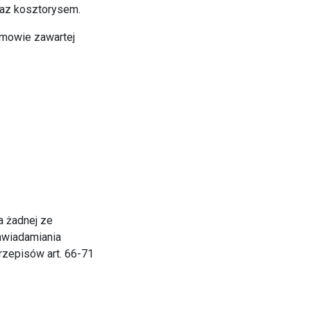
raz kosztorysem.
umowie zawartej
a żadnej ze
zawiadamiania
przepisów art. 66-71