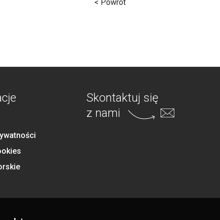
< Powrót
acje
Skontaktuj się
z nami
rywatności
ookies
orskie