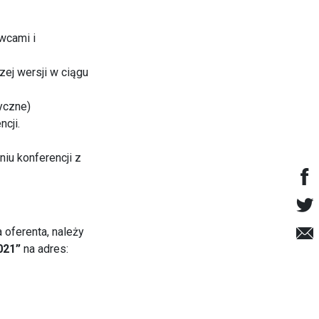
wcami i
ej wersji w ciągu
yczne)
cji.
iu konferencji z
oferenta, należy
021”
na adres: