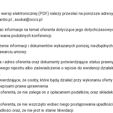
wersji elektronicznej (PDF.) należy przesłać na poniższe adres
rdio.pl
;
asokal@sccs.pl
rać informacje na temat oferenta dotyczące jego dotychczasow
wania podobnych konferencji.
zenie informacji i dokumentów wykazanych poniżej, niezbędnyc
zawarciu umowy:
a i adres oferenta oraz dokumenty potwierdzające status prawny
wego rejestru albo zaświadczenie o wpisie do ewidencji działal
.
ierdzające, że osoby, które będą działać przy wykonaniu ofert
pisami prawa uprawnienia.
oferenta, że nie zalega on z opłacaniem podatków, oraz składe
oferenta, że nie wszczęto wobec niego postępowania upadłośc
łości oraz, że nie jest w stanie likwidacji.