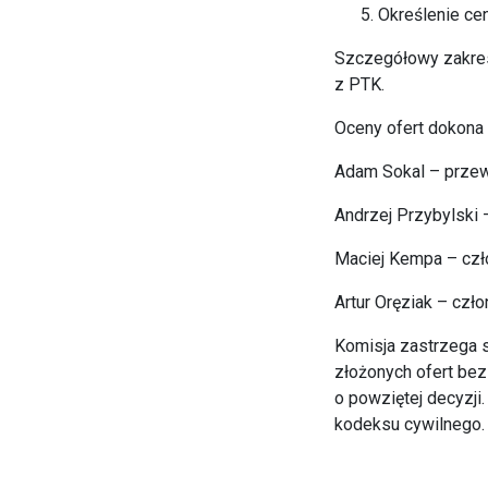
Określenie ce
Szczegółowy zakres
z PTK.
Oceny ofert dokona
Adam Sokal – prze
Andrzej Przybylski 
Maciej Kempa – czł
Artur Oręziak – czł
Komisja zastrzega s
złożonych ofert bez
o powziętej decyzji.
kodeksu cywilnego.