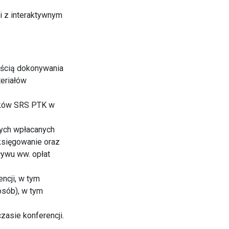
ji z interaktywnym
wością dokonywania
teriałów
onków SRS PTK w
wych wpłacanych
 księgowanie oraz
ywu ww. opłat
ncji, w tym
osób), w tym
zasie konferencji.