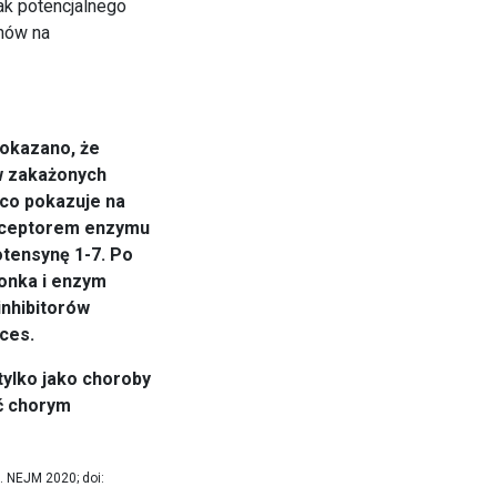
ak potencjalnego
anów na
pokazano, że
ów zakażonych
 co pokazuje na
receptorem enzymu
otensynę 1-7. Po
onka i enzym
inhibitorów
ces.
tylko jako choroby
ć chorym
. NEJM 2020; doi: