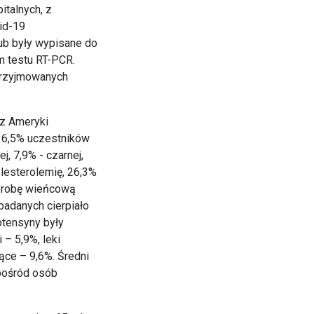
italnych, z
id-19
lub były wypisane do
m testu RT-PCR.
 przyjmowanych
 z Ameryki
 16,5% uczestników
j, 7,9% - czarnej,
olesterolemię, 26,3%
Chorobę wieńcową
badanych cierpiało
otensyny były
 – 5,9%, leki
ące – 9,6%. Średni
Spośród osób