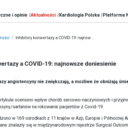
czne i opinie
Aktualności
Kardiologia Polska
Platforma 
mości
Inhibitory konwertazy a COVID-19: najnow...
wertazy a COVID-19: najnowsze doniesienie
azy angiotensyny nie zwiększają, a możliwe że obniżają śmi
tykule oceniono wpływ chorób sercowo-naczyniowych i przyjmo
nsyny/sartanów na rokowanie pacjentów z Covid-19.
zono w 169 ośrodkach z 11 krajów w Azji, Europie i Północnej 
dane znalazły się w międzynarodowym rejestrze Surgical Outcom