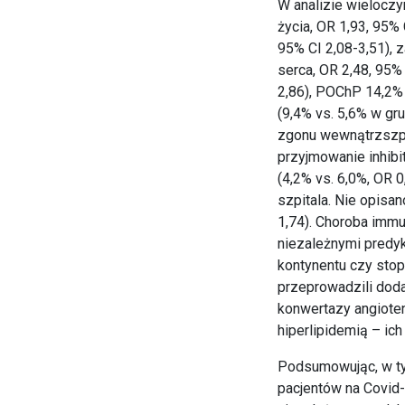
W analizie wieloczy
życia, OR 1,93, 95%
95% CI 2,08-3,51), 
serca, OR 2,48, 95% 
2,86), POChP 14,2% 
(9,4% vs. 5,6% w gr
zgonu wewnątrzszpit
przyjmowanie inhibi
(4,2% vs. 6,0%, OR 
szpitala. Nie opisa
1,74). Choroba immu
niezależnymi predyk
kontynentu czy stop
przeprowadzili doda
konwertazy angioten
hiperlipidemią – ich
Podsumowując, w t
pacjentów na Covid