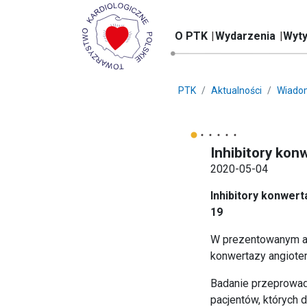
O PTK
Wydarzenia
Wyty
PTK
Aktualności
Wiado
Inhibitory kon
2020-05-04
Inhibitory konwert
19
W prezentowanym ar
konwertazy angiote
Badanie przeprowad
pacjentów, których 