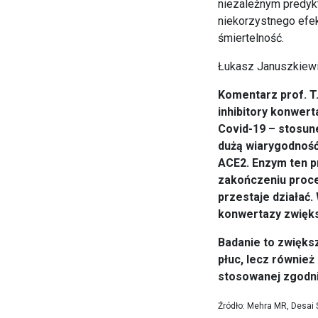
niezależnym predykt
niekorzystnego efek
śmiertelność.
Łukasz Januszkiew
Komentarz prof. T
inhibitory konwert
Covid-19 – stosune
dużą wiarygodność
ACE2. Enzym ten p
zakończeniu proce
przestaje działać
konwertazy zwięks
Badanie to zwięks
płuc, lecz równie
stosowanej zgodni
Źródło: Mehra MR, Desai S