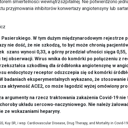
orem śmiertelności wewnątrzszpitalnej. Nie potwierdzono jedn
tu przyjmowania inhibitorów konwertazy angiotensyny lub sart
icz
. Pasierskiego. W tym dużym międzynarodowym rejestrze 
azy nie dość, że nie szkodzą, to być może chronią pacjent
k szans wynosi 0,33, a górny przedział ufności sięga 0,55,
 tej obserwacji. Wirus wnika do komórki po połączeniu z 
rzekształca szkodliwą dla śródbłonka angiotensynę w angi
su endocytozy receptor odszczepia się od komórki śródbł
. W badaniach eksperymentalnych wykazano, że stosowanie 
za aktywność ACE2, co może łagodzić wyżej omówiony pro
za argumenty na rzecz traktowania zakażenia Covid-19 nie 
ż choroby układu sercowo-naczyniowego. Nie należy żałowa
e ze wskazaniami heparyny.
S, Kuy SR, i wsp. Cardiovascular Disease, Drug Therapy, and Mortality in Covid-19