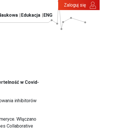
Zaloguj się
Naukowa
Edukacja
ENG
ertelność w Covid-
wania inhibitorów
Ameryce. Włączano
es Collaborative