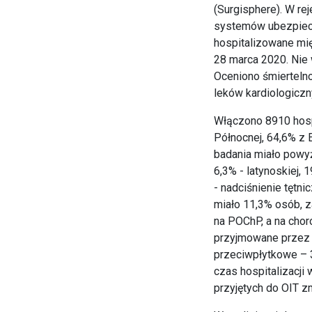
(Surgisphere). W rej
systemów ubezpiec
hospitalizowane mię
28 marca 2020. Nie
Oceniono śmierteln
leków kardiologiczn
Włączono 8910 hosp
Północnej, 64,6% z 
badania miało powyże
6,3% - latynoskiej, 
- nadciśnienie tętni
miało 11,3% osób, z
na POChP, a na chor
przyjmowane przez 8,
przeciwpłytkowe – 3
czas hospitalizacji
przyjętych do OIT z