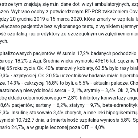
estrze tym znajdują się m.in. dane dot. wizyt ambulatoryjnych, szp
zeń. Wybrano osoby z potwierdzonym RT-PCR zakażeniem Cov
dzy 20 grudnia 2019 a 15 marca 2020, które zmarły w szpitalu 
 włączano pacjentów bez wykonanego testu, z wynikiem ujemny
ość szpitalną i jej predyktory ze szczególnym uwzględnieniem
ych.
italizowanych pacjentów. W sumie 17,2% badanych pochodziło
Europy, 18.2% z Azji. Średnia wieku wyniosła 49±16 lat. Łącznie
j 65 roku życia. Ok. 40% stanowiły kobiety, 63,5% było rasy białe
19,3% - azjatyckiej. Ok. 30,5% uczestników badania miało hiperch
cze, 14,3% - cukrzycę, 16,8% to byli, a 5,5% - aktualni palacze. 
astoinową niewydolność serca – 2,1%, arytmię – 3,4%. Ok. 2,5% 
obę układu odpornościowego – 2,8%. Inhibitory konwertazy angi
6% pacjentów, sartany – 6,2%, statyny – 9,7%, beta-adrenolityki
,3%. Insulinę stosowało 3,4% chorych, a inne leki hipoglikemizuj
 wyniósł 10,7±2,7 dnia, a śmiertelność szpitalna wyniosła 5,8%. 
marło 24,7%, a w grupie leczonej poza OIT – 4,0%.