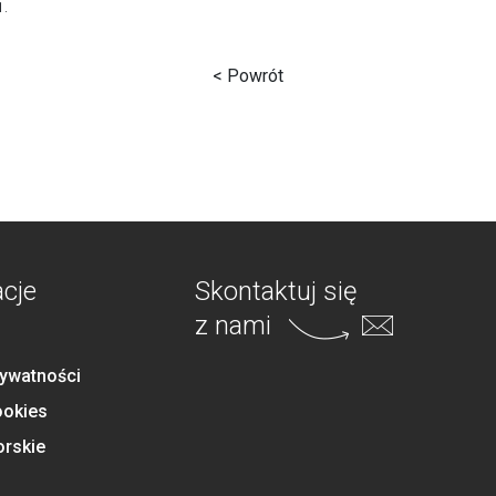
1.
< Powrót
acje
Skontaktuj się
z nami
rywatności
ookies
orskie