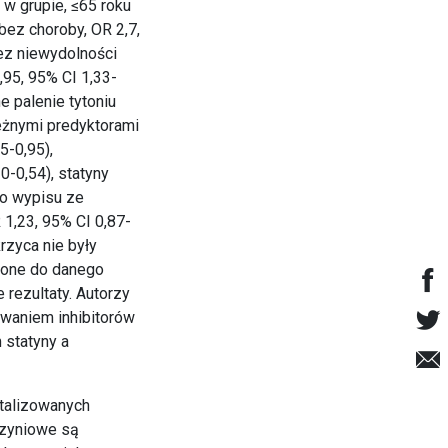
 w grupie, ≤65 roku
bez choroby, OR 2,7,
ez niewydolności
,95, 95% CI 1,33-
e palenie tytoniu
leżnymi predyktorami
5-0,95),
0-0,54), statyny
do wypisu ze
 1,23, 95% CI 0,87-
rzyca nie były
czone do danego
rezultaty. Autorzy
owaniem inhibitorów
 statyny a
talizowanych
czyniowe są