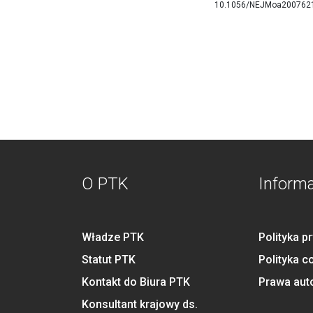
10.1056/NEJMoa200762
O PTK
Inform
Władze PTK
Polityka p
Statut PTK
Polityka c
Kontakt do Biura PTK
Prawa aut
Konsultant krajowy ds.