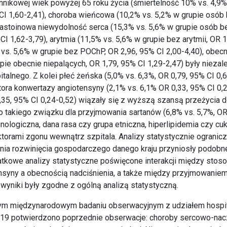
nnikowej wiek powyżej 65 roku życia (śmiertelność 10% vs. 4,9%
 CI 1,60-2,41), choroba wieńcowa (10,2% vs. 5,2% w grupie osób 
zastoinowa niewydolność serca (15,3% vs. 5,6% w grupie osób b
CI 1,62-3,79), arytmia (11,5% vs. 5,6% w grupie bez arytmii, OR 1
vs. 5,6% w grupie bez POChP, OR 2,96, 95% CI 2,00-4,40), obecn
upie obecnie niepalących, OR 1,79, 95% CI 1,29-2,47) były nieza
alnego. Z kolei płeć żeńska (5,0% vs. 6,3%, OR 0,79, 95% CI 0,6
tora konwertazy angiotensyny (2,1% vs. 6,1% OR 0,33, 95% CI 0,2
0,35, 95% CI 0,24-0,52) wiązały się z wyższą szansą przeżycia 
no takiego związku dla przyjmowania sartanów (6,8% vs. 5,7%, OR
nologiczna, dana rasa czy grupa etniczna, hiperlipidemia czy cuk
torami zgonu wewnątrz szpitala. Analizy statystycznie ograni
nia rozwinięcia gospodarczego danego kraju przyniosły podobne 
tkowe analizy statystyczne poświęcone interakcji między stos
syny a obecnością nadciśnienia, a także między przyjmowaniem
 wyniki były zgodne z ogólną analizą statystyczną.
ym międzynarodowym badaniu obserwacyjnym z udziałem hospi
-19 potwierdzono poprzednie obserwacje: choroby sercowo-na