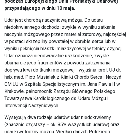
podczas Europejskiego Dnia Profilaktyki Udarowej
przypadającego w dniu 10 maja.
Udar jest chorobą naczyniową mózgu. Do udaru
niedokrwiennego dochodzi zwykle w wyniku zatkania
naczynia mózgowego przez materiał zatorowy, najczęściej
w postaci skrzepliny powstałej w obrębie serca lub w
wyniku pęknięcia blaszki miażdżycowej w tętnicy szyjnej.
Udar oznacza nieodwracalne uszkodzenie, zwykle
obumarcie jego fragmentów z powodu zatrzymania
dopływu krwi do tkanki mózgowej - wyjaśnia prof. UJ dr.
hab. med. Piotr Musiałek z Kliniki Chorób Serca i Naczyń
CM UJ w Szpitalu Specjalistycznym im. Jana Pawła II w
Krakowie, pełnomocnik Zarządu Głównego Polskiego
Towarzystwa Kardiologicznego ds. Udaru Mózgu i
Interwencji Naczyniowych.
Występują dwa rodzaje udarów: udar niedokrwienny
(znacznie częstszy – ok. 85% wszystkich udarów) oraz
udar krwotoczny mózgu. Według danych Polskiego