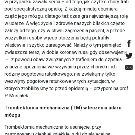
w przypadku zawału serca – od tego, jak szybko chory trafi
pod specjalistyczną opiekę. Z każdą minutą obumiera
część jego mózgu, dlatego też czas gra najważniejszą rolę
w udarze. A więc życie i zdrowie naszych bliskich często
zależy od tego, czy w chwili zagrożenia pacjent, a przede
wszystkim osoby w jego otoczeniu będą potrafiły
właściwie i szybko zareagować. Należy o tym pamiętać
zwłaszcza teraz, w dobie koronawirusa, gdy obserwujemy
– z powodu obaw związanych z trafieniem do szpitala ­–
znaczne opóźnienia we wzywaniu przez chorych i ich
rodziny pogotowia ratunkowego: nie zwlekajmy tylko
wezwijmy pogotowe ratunkowe w tych sytuacjach, w
których zrobilibyśmy to przed epidemią – przypomina prof.
P. Musiałek
Trombektomia mechaniczna (TM) w leczeniu udaru
mózgu
Trombektomia mechaniczna to usunięcie, przy
zastosowaniu cienkiej, miękkiej rurki działającej na