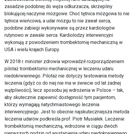
zasadzie podobnej do węża odkurzacza, skrzepliny
blokującej naczynie mózgowe. Choć tętnica mózgowa to nie
tętnica wieńcowa, a udar mózgu to nie zawał serca,
podobne zabiegi wykonywane są przez kardiologów
rutynowo w zawale serca. Kardiolodzy interwencyjni
wykonują z powodzeniem trombektomię mechaniczną w
USA i wielu krajach Europy.
W 2018 r. minister zdrowia wprowadził rozporządzeniem
pilotaż trombektomii mechanicznej w leczeniu udaru
niedokrwiennego. Pilotaż nie dotyczy testowania metody
leczenia (gdyż co do niej nie ma w świecie od lat żadnej
wątpliwości), lecz sposobu jej wdrożenia w Polsce – tak,
aby skutecznie zapewnić dostępność tym pacjentom,
którzy wymagają natychmiastowego leczenia
interwencyjnego. Jest to obecnie najskuteczniejsza metoda
leczenia udarów podkreśla prof. Piotr Musiałek. Leczenie
trombektomią mechaniczną, wdrożone w ciągu dwóch
pierwszych godzin od wystąpienia udaru niedokrwiennego