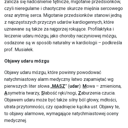
zalicza się nadciśnienie tętnicze, migotanie przedsionków,
czyli nieregularne i chaotyczne skurcze mięśnia sercowego
oraz arytmię serca. Migotanie przedsionków stanowi jedną
z najczęstszych przyczyn udarów kardiogennych, które
uznawane są także za najgorzej rokujące. Profilaktyka i
leczenie udaru mózgu, jako choroby naczyniowej mózgu,
osdazone są w sposób naturalny w kardiologii – podkreśla
prof. Musiałek.
Objawy udaru mózgu
Objawy udaru mózgu, które powinny powodować
natychmiastowy alarm medyczny łatwo zapamiętać wg
pierwszych liter słowa „
MASZ
” (
udar
):
M
owa – zmieniona,
A
symetria twarzy,
S
łabość ręki/nogi,
Z
aburzenia czucia.
Objawem udaru może być także silny ból głowy, mdłości,
utrata przytomności, czy opadnięcie kącika ust. Objawy te,
to objawy alarmowe, wymagające natychmiastowej oceny
medycznej.