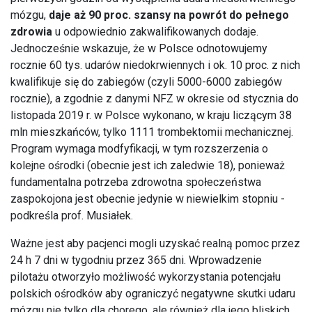
mózgu,
daje aż 90 proc. szansy na powrót do pełnego
zdrowia
u odpowiednio zakwalifikowanych dodaje.
Jednocześnie wskazuje, że w Polsce odnotowujemy
rocznie 60 tys. udarów niedokrwiennych i ok. 10 proc. z nich
kwalifikuje się do zabiegów (czyli 5000-6000 zabiegów
rocznie), a zgodnie z danymi NFZ w okresie od stycznia do
listopada 2019 r. w Polsce wykonano, w kraju liczącym 38
mln mieszkańców, tylko 1111 trombektomii mechanicznej.
Program wymaga modfyfikacji, w tym rozszerzenia o
kolejne ośrodki (obecnie jest ich zaledwie 18), ponieważ
fundamentalna potrzeba zdrowotna społeczeństwa
zaspokojona jest obecnie jedynie w niewielkim stopniu -
podkreśla prof. Musiałek.
Ważne jest aby pacjenci mogli uzyskać realną pomoc przez
24 h 7 dni w tygodniu przez 365 dni. Wprowadzenie
pilotażu otworzyło możliwość wykorzystania potencjału
polskich ośrodków aby ograniczyć negatywne skutki udaru
mózgu nie tylko dla chorego, ale również dla jego bliskich.