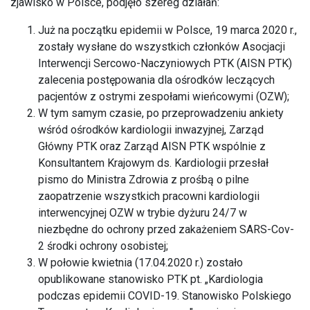
zjawisko w Polsce, podjęło szereg działań:
Już na początku epidemii w Polsce, 19 marca 2020 r.,
zostały wysłane do wszystkich członków Asocjacji
Interwencji Sercowo-Naczyniowych PTK (AISN PTK)
zalecenia postępowania dla ośrodków leczących
pacjentów z ostrymi zespołami wieńcowymi (OZW);
W tym samym czasie, po przeprowadzeniu ankiety
wśród ośrodków kardiologii inwazyjnej, Zarząd
Główny PTK oraz Zarząd AISN PTK wspólnie z
Konsultantem Krajowym ds. Kardiologii przesłał
pismo do Ministra Zdrowia z prośbą o pilne
zaopatrzenie wszystkich pracowni kardiologii
interwencyjnej OZW w trybie dyżuru 24/7 w
niezbędne do ochrony przed zakażeniem SARS-Cov-
2 środki ochrony osobistej;
W połowie kwietnia (17.04.2020 r.) zostało
opublikowane stanowisko PTK pt. „Kardiologia
podczas epidemii COVID-19. Stanowisko Polskiego