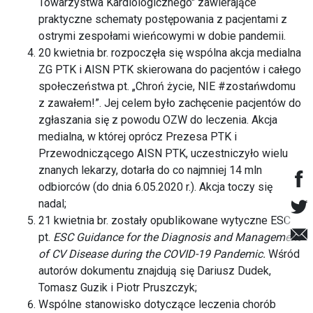
Towarzystwa Kardiologicznego" zawierające
praktyczne schematy postępowania z pacjentami z
ostrymi zespołami wieńcowymi w dobie pandemii.
20 kwietnia br. rozpoczęła się wspólna akcja medialna
ZG PTK i AISN PTK skierowana do pacjentów i całego
społeczeństwa pt. „Chroń życie, NIE #zostańwdomu
z zawałem!”. Jej celem było zachęcenie pacjentów do
zgłaszania się z powodu OZW do leczenia. Akcja
medialna, w której oprócz Prezesa PTK i
Przewodniczącego AISN PTK, uczestniczyło wielu
znanych lekarzy, dotarła do co najmniej 14 mln
odbiorców (do dnia 6.05.2020 r.). Akcja toczy się
nadal;
21 kwietnia br. zostały opublikowane wytyczne ESC
pt.
ESC Guidance for the Diagnosis and Management
of CV Disease during the COVID-19 Pandemic.
Wśród
autorów dokumentu znajdują się Dariusz Dudek,
Tomasz Guzik i Piotr Pruszczyk;
Wspólne stanowisko dotyczące leczenia chorób