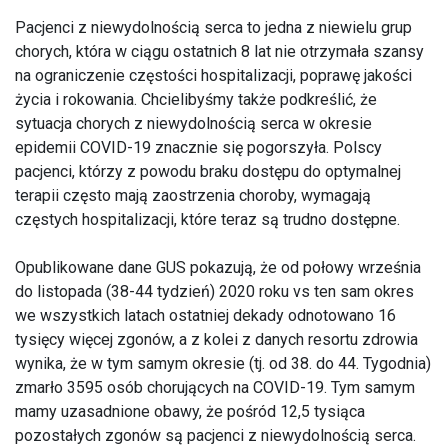
Pacjenci z niewydolnością serca to jedna z niewielu grup
chorych, która w ciągu ostatnich 8 lat nie otrzymała szansy
na ograniczenie częstości hospitalizacji, poprawę jakości
życia i rokowania. Chcielibyśmy także podkreślić, że
sytuacja chorych z niewydolnością serca w okresie
epidemii COVID-19 znacznie się pogorszyła. Polscy
pacjenci, którzy z powodu braku dostępu do optymalnej
terapii często mają zaostrzenia choroby, wymagają
częstych hospitalizacji, które teraz są trudno dostępne.
Opublikowane dane GUS pokazują, że od połowy września
do listopada (38-44 tydzień) 2020 roku vs ten sam okres
we wszystkich latach ostatniej dekady odnotowano 16
tysięcy więcej zgonów, a z kolei z danych resortu zdrowia
wynika, że w tym samym okresie (tj. od 38. do 44. Tygodnia)
zmarło 3595 osób chorujących na COVID-19. Tym samym
mamy uzasadnione obawy, że pośród 12,5 tysiąca
pozostałych zgonów są pacjenci z niewydolnością serca.