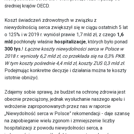
średniej krajów OECD.
Koszt świadczeń zdrowotnych w związku z
niewydolnością serca zwiększył się w ciągu ostatnich 5 lat
o 125% i w 2019 r. wyniósł prawie 1,7 mld zł, z czego
1,6
mld
pochłonęły właśnie
hospitalizacje
, których było ponad
300 tys.
!
Łączne koszty niewydolności serca w Polsce w
2018 r. wyniosły 6,2 mld zł, co przekłada się na 0,3% PKB.
W tym koszty pośrednie 4,4 mld zł, koszty ZUS 0,3 mld zł.
Podejmując konkretne decyzje i działania można te koszty
istotnie obniżyć.
Zdajemy sobie sprawę, że budżet na ochronę zdrowia jest
obecnie przeciążony, jednak wysłuchanie naszego apelu i
wdrożenie zaproponowanych przez nas w raporcie
„Niewydolność serca w Polsce” rekomendacji - daje szansę
na zapobieganie wielu zgonom i zmniejszenie liczby
hospitalizacji z powodu niewydolności serca, a