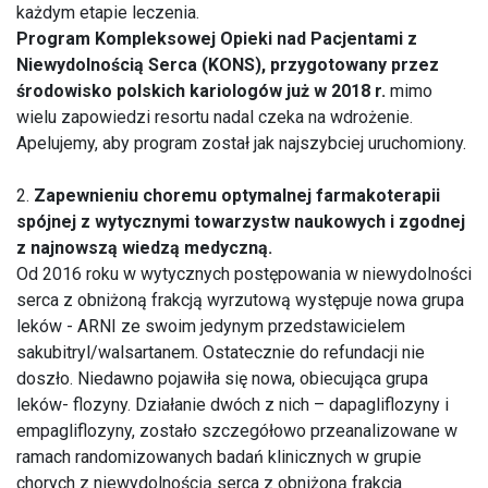
każdym etapie leczenia.
Program Kompleksowej Opieki nad Pacjentami z
Niewydolnością Serca (KONS), przygotowany przez
środowisko polskich kariologów już w 2018 r.
mimo
wielu zapowiedzi resortu nadal czeka na wdrożenie.
Apelujemy, aby program został jak najszybciej uruchomiony.
2.
Zapewnieniu choremu optymalnej farmakoterapii
spójnej z wytycznymi towarzystw
naukowych i zgodnej
z najnowszą wiedzą medyczną.
Od 2016 roku w wytycznych postępowania w niewydolności
serca z obniżoną frakcją wyrzutową występuje nowa grupa
leków - ARNI ze swoim jedynym przedstawicielem
sakubitryl/walsartanem. Ostatecznie do refundacji nie
doszło. Niedawno pojawiła się nowa, obiecująca grupa
leków- flozyny. Działanie dwóch z nich – dapagliflozyny i
empagliflozyny, zostało szczegółowo przeanalizowane w
ramach randomizowanych badań klinicznych w grupie
chorych z niewydolnością serca z obniżoną frakcja