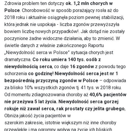
Zdrowia problem ten dotyczy
ok. 1,2 mln chorych w
Polsce
. Chorobowość w sposób porażający rosła aż do
2018 roku i aktualnie osiągnęła poziom pewnej stabilizacji,
która jednak nie uspokaja - liczba zgonów przewyższyła
bowiem liczbę nowych przypadków!. Jak dotąd nie zostały
poczynione żadne widoczne działania, aby to zmienić. W
świetle danych z właśnie zakończonego Raportu
„Niewydolność serca w Polsce” sytuacja chorych jest
dramatyczna.
Co roku umiera 140 tys. osób z
niewydolnością serca
, co daje
16 zgonów
z powodu tego
schorzenia
co godzinę! Niewydolność serca jest nr 1
bezpośrednią przyczyną zgonów w Polsce
– odpowiada
za blisko 10% wszystkich zgonów tj. 41 tys. w 2018 roku.
Od momentu zdiagnozowania choroby aż
40,6% pacjentów
nie przeżywa 5 lat życia. Niewydolność serca gorzej
rokuje niż zawał serca, rak prostaty czy jelita grubego
,
Obniża jakość życia pacjentów w
szerokim zakresie, istotnie większym niż inne choroby
przewlekłe i ma ogromny wpływ na życie ich bliskich.