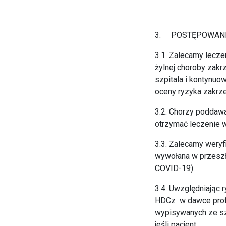
3. POSTĘPOWANIE
3.1. Zalecamy lecz
żylnej choroby zak
szpitala i kontynuo
oceny ryzyka zakrz
3.2. Chorzy poddawa
otrzymać leczenie 
3.3. Zalecamy weryf
wywołana w przeszło
COVID-19).
3.4. Uwzględniając 
HDCz w dawce profil
wypisywanych ze sz
jeśli pacjent: