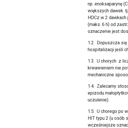
np. enoksaparynę (C
większych dawek. tj
HDCz w 2 dawkach p
(maks. 6 h) od zastr
oznaczenie jest dos
1.2. Dopuszcza się
hospitalizacji jeśli
1.3. U chorych z li
krwawieniem nie pow
mechaniczne sposob
1.4. Zalecamy stoso
epizodu małopłytko
uczulenie).
1.5. U chorego po w
HIT typu 2 (u osób
wcześniejsze oznacz