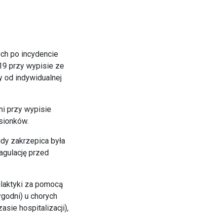
ch po incydencie
19 przy wypisie ze
y od indywidualnej
ni przy wypisie
sionków.
gdy zakrzepica była
agulację przed
ilaktyki za pomocą
godni) u chorych
ie hospitalizacji),