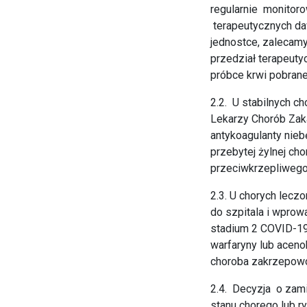
regularnie monitor
terapeutycznych daw
jednostce, zalecam
przedział terapeuty
próbce krwi pobrane
2.2. U stabilnych 
Lekarzy Chorób Zak
antykoagulanty nie
przebytej żylnej c
przeciwkrzepliwego
2.3. U chorych lecz
do szpitala i wpro
stadium 2 COVID-19
warfaryny lub aceno
choroba zakrzepow
2.4. Decyzja o zam
stanu chorego lub r