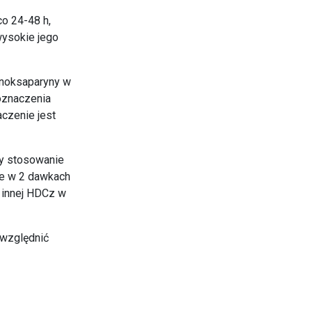
o 24-48 h,
wysokie jego
enoksaparyny w
oznaczenia
aczenie jest
y stosowanie
nie w 2 dawkach
e innej HDCz w
uwzględnić