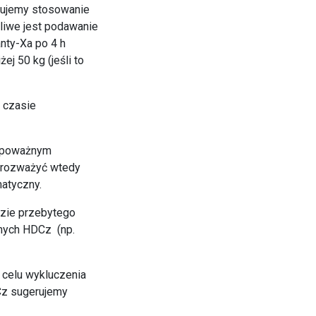
erujemy stosowanie
liwe jest podawanie
nty-Xa po 4 h
j 50 kg (jeśli to
 czasie
ym poważnym
y rozważyć wtedy
atyczny.
azie przebytego
anych HDCz (np.
 celu wykluczenia
Cz sugerujemy