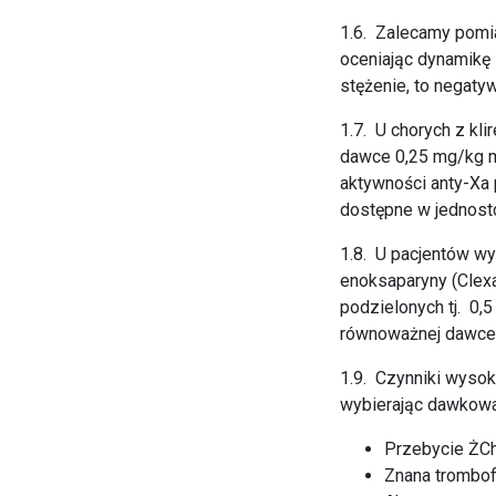
1.6. Zalecamy pomia
oceniając dynamikę 
stężenie, to negaty
1.7. U chorych z kl
dawce 0,25 mg/kg m
aktywności anty-Xa p
dostępne w jednostc
1.8. U pacjentów w
enoksaparyny (Clexa
podzielonych tj. 0,
równoważnej dawce
1.9. Czynniki wyso
wybierając dawkowa
Przebycie Ż
Znana trombofi