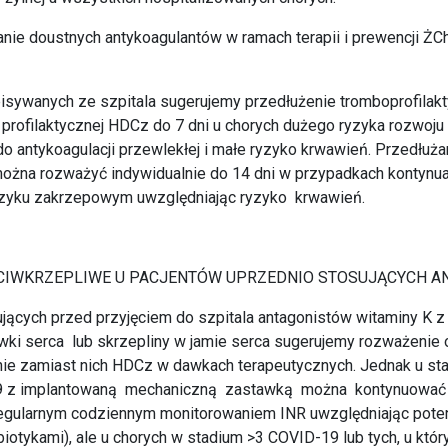
ie doustnych antykoagulantów w ramach terapii i prewencji ŻCh
isywanych ze szpitala sugerujemy przedłużenie tromboprofilak
profilaktycznej HDCz do 7 dni u chorych dużego ryzyka rozwoju 
 antykoagulacji przewlekłej i małe ryzyko krwawień. Przedłużan
można rozważyć indywidualnie do 14 dni w przypadkach kontynua
yzyku zakrzepowym uwzględniając ryzyko krwawień.
ECIWKRZEPLIWE U PACJENTÓW UPRZEDNIO STOSUJĄCYCH 
ujących przed przyjęciem do szpitala antagonistów witaminy K z
ki serca lub skrzepliny w jamie serca sugerujemy rozważenie 
ie zamiast nich HDCz w dawkach terapeutycznych. Jednak u sta
9 z implantowaną mechaniczną zastawką można kontynuowa
egularnym codziennym monitorowaniem INR uwzględniając potenc
ybiotykami), ale u chorych w stadium >3 COVID-19 lub tych, u kt