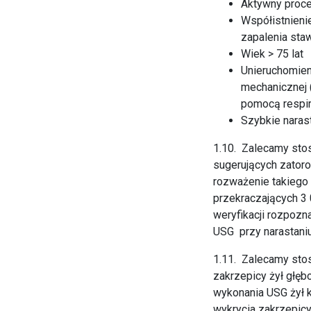
Aktywny proc
Współistnienie
zapalenia sta
Wiek > 75 lat
Unieruchomieni
mechanicznej 
pomocą respir
Szybkie naras
1.10. Zalecamy sto
sugerujących zatoro
rozważenie takiego
przekraczających 3
weryfikacji rozpozn
USG przy narastaniu
1.11. Zalecamy sto
zakrzepicy żył głęb
wykonania USG żył 
wykrycia zakrzepicy