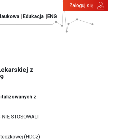
Zaloguj się
Naukowa
Edukacja
ENG
ekarskiej z
19
italizowanych z
 NIE STOSOWALI
steczkowej (HDCz)