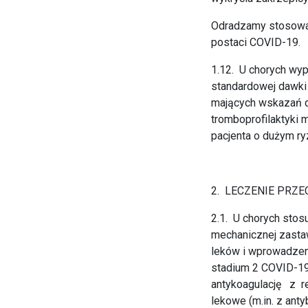
Odradzamy stosowan
postaci COVID-19.
1.12. U chorych wyp
standardowej dawki 
mających wskazań do
tromboprofilaktyki 
pacjenta o dużym r
2. LECZENIE PRZ
2.1. U chorych stos
mechanicznej zastaw
leków i wprowadzen
stadium 2 COVID-1
antykoagulację z r
lekowe (m.in. z ant