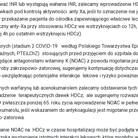
ować INR lub występują wahania INR, zalecamy wprowadzenie 
kach pod kontrolą aktywności anty Xa; jeśli to oznaczenie nie 
y przekazanie pacjenta do ośrodka zapewniającego właściwe lec
czny anty-Xa przy stosowaniu HDCz we wstrzyknięciach co 12h, to
j 4h po ostatnim wstrzyknięciu HDCz).
chorych (stadium 2 COVID-19 według Polskiego Towarzystwa Ep
aźnych, PTEiLChZ) stosujących przed przyjęciem do szpitala d
będące antagonistami witaminy K (NOAC) z powodu migotania pr
horoby zakrzepowo-zatorowej, sugerujemy kontynuację dotychcz
 uwzględniając potencjalne interakcje lekowe i ryzyko poważne
onych warfaryną lub acenokumarolem zalecamy odstawienie tych 
wadzenie terapeutycznych dawek HDCz, ale sugerujemy rozważe
 zwłaszcza poniżej 65. roku życia wprowadzenie NOAC w pełne
kumarolu, jeśli wskazaniem do antykoagulacji jest migotanie prz
o-zatorowa.
ianie NOAC na HDCz w czasie hospitalizacji może być podjęta 
yzyka wystąpienia istotnych interakcji lekowych, które mogłyby 