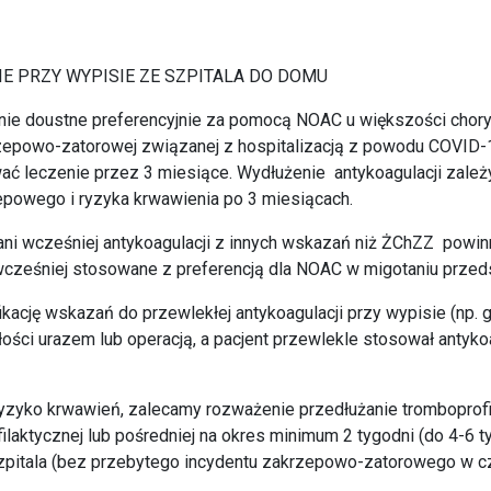
 PRZY WYPISIE ZE SZPITALA DO DOMU
enie doustne preferencyjnie za pomocą NOAC u większości chory
rzepowo-zatorowej związanej z hospitalizacją z powodu COVID-
wać leczenie przez 3 miesiące. Wydłużenie antykoagulacji zależ
epowego i ryzyka krwawienia po 3 miesiącach.
ni wcześniej antykoagulacji z innych wskazań niż ŻChZZ powin
wcześniej stosowane z preferencją dla NOAC w migotaniu przed
ikację wskazań do przewlekłej antykoagulacji przy wypisie (np. 
ści urazem lub operacją, a pacjent przewlekle stosował antyko
ryzyko krwawień, zalecamy rozważenie przedłużanie tromboprof
aktycznej lub pośredniej na okres minimum 2 tygodni (do 4-6 ty
pitala (bez przebytego incydentu zakrzepowo-zatorowego w czas