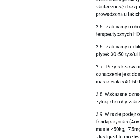
skuteczność i bezp
prowadzona u takic
2.5. Zalecamy u ch
terapeutycznych HDC
2.6. Zalecamy reduk
płytek 30-50 tys/ul
2.7. Przy stosowan
oznaczenie jest dos
masie ciała <40-50
2.8. Wskazane ozna
żylnej choroby zak
2.9. W razie podej
fondaparynuks (Arix
masie <50kg; 7,5mg/
Jeśli jest to możli