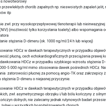
es nowotworowy
 przewlekłych chorób zapalnych np. nieswoistych zapaleń jelit,
wów itp
e zwł. przy wysokoprzepływowej tlenoterapii lub nieinwazyjnej 
(NIV) (możliwość tylko korzystania toalety) albo wspomagania 
atora
tanie stężenia D-dimeru (ok. 1000 ng/ml/24 h lub więcej)
sowanie HDCz w dawkach terapeutycznych w przypadku objawów
wość płucną, cech echokardiograficznych przeciążenia prawej 
 dawkowania HDCz w przypadku szybkiego wzrostu stężenia D-
 000-5 000 ng/ml mimo stosowania dawek pośrednich HDCz. Na
ania zatorowości płucnej za pomocą angio-TK oraz zakrzepicy 
 stężenia D-dimeru o niejasnej przyczynie.
sowanie HDCz w dawkach terapeutycznych w przypadku objawów
okich, zwł. asymetrycznego obrzęku i/lub bólu kończyny z siln
kończyn dolnych; nie zalecamy jednak rutynowych badań przes
 żylnej u wszystkich hospitalizowanych chorych.