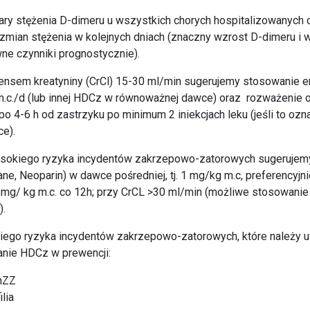
ry stężenia D-dimeru u wszystkich chorych hospitalizowanych c
zmian stężenia w kolejnych dniach (znaczny wzrost D-dimeru i 
wne czynniki prognostycznie).
irensem kreatyniny (CrCl) 15-30 ml/min sugerujemy stosowanie 
.c./d (lub innej HDCz w równoważnej dawce) oraz rozważenie 
o 4-6 h od zastrzyku po minimum 2 iniekcjach leku (jeśli to ozn
e).
ysokiego ryzyka incydentów zakrzepowo-zatorowych sugerujem
ne, Neoparin) w dawce pośredniej, tj. 1 mg/kg m.c, preferencyj
5 mg/ kg m.c. co 12h; przy CrCL >30 ml/min (możliwe stosowani
).
kiego ryzyka incydentów zakrzepowo-zatorowych, które należy 
nie HDCz w prewencji:
ChZZ
lia