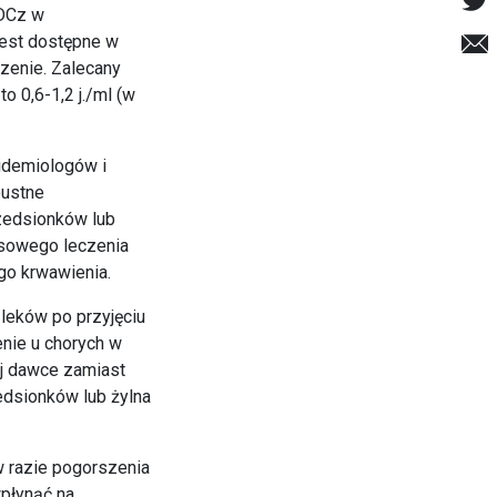
HDCz w
jest dostępne w
zenie. Zalecany
 0,6-1,2 j./ml (w
idemiologów i
oustne
zedsionków lub
asowego leczenia
go krwawienia.
leków po przyjęciu
nie u chorych w
j dawce zamiast
edsionków lub żylna
w razie pogorszenia
wpłynąć na