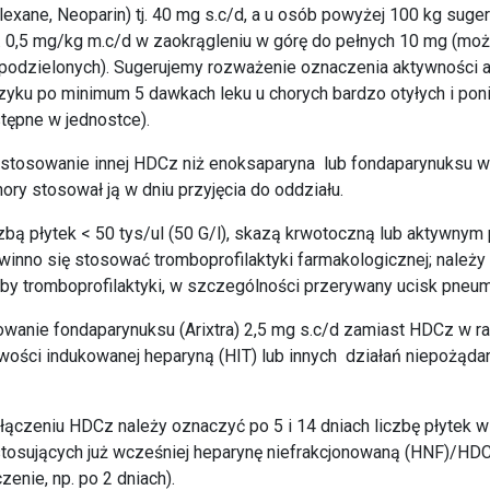
lexane, Neoparin) tj. 40 mg s.c/d, a u osób powyżej 100 kg sug
. 0,5 mg/kg m.c/d w zaokrągleniu w górę do pełnych 10 mg (moż
odzielonych). Sugerujemy rozważenie oznaczenia aktywności a
zyku po minimum 5 dawkach leku u chorych bardzo otyłych i poniże
tępne w jednostce).
 stosowanie innej HDCz niż enoksaparyna lub fondaparynuksu w
 chory stosował ją w dniu przyjęcia do oddziału.
czbą płytek < 50 tys/ul (50 G/l), skazą krwotoczną lub aktywn
inno się stosować tromboprofilaktyki farmakologicznej; należ
y tromboprofilaktyki, w szczególności przerywany ucisk pneum
wanie fondaparynuksu (Arixtra) 2,5 mg s.c/d zamiast HDCz w r
wości indukowanej heparyną (HIT) lub innych działań niepożąd
łączeniu HDCz należy oznaczyć po 5 i 14 dniach liczbę płytek w
 stosujących już wcześniej heparynę niefrakcjonowaną (HNF)/HD
enie, np. po 2 dniach).