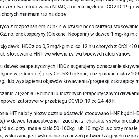
ieczeństwo stosowania NOAC, a ocena ciężkości COVID-19 pow
h chorych minimum raz na dobę.
orych z rozpoznaniem ŻChZZ w czasie hospitalizacji stosowani
z, np. enoksaparyny (Clexane, Neoparin) w dawce 1 mg/kg m.c. 
cję dawki HDCz do 0,5 mg/kg m.c. co 12 h u chorych z CrCl <30 
 lub stosowanie HNF we wlewie i.v. wg typowych algorytmów.
iu dawek terapeutycznych HDCz sugerujemy oznaczanie aktywnoś
tępne w jednostce) przy CrCl<30 ml/min, dużej masie ciała >100 
 kg, lub wystąpieniu objawów krwawienia/progresji zakrzepicy 
czanie stężenia D-dimeru u leczonych terapeutycznymi dawka
rzepowo-zatorowej w przebiegu COVID-19 co 24-48 h.
rzenia HIT należy niezwłocznie odstawić stosowane HNF bądź H
tę) w dawce terapeutycznej zgodnej z charakterystyka produktu
d s.c, przy masie ciała 50-100kg lub 10 mg/d s.c przy masie 
we, wskazane jest wykonanie oznaczeń potwierdzających rozpoz