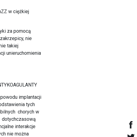
ZZ w ciężkiej
tyki za pomocą
zakrzepicy, nie
ie takiej
cji unieruchomienia
ANTYKOAGULANTY
 powodu implantacji
odstawienia tych
bilnych chorych w
ć dotychczasową
jalne interakcje
órych nie można