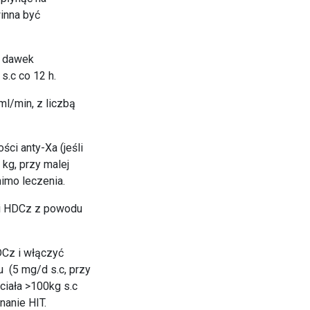
inna być
e dawek
s.c co 12 h.
ml/min, z liczbą
ci anty-Xa (jeśli
kg, przy malej
mimo leczenia.
mi HDCz z powodu
DCz i włączyć
 (5 mg/d s.c, przy
ciała >100kg s.c
nanie HIT.