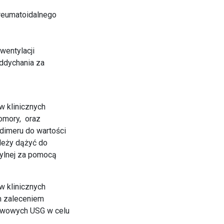
 reumatoidalnego
wentylacji
oddychania za
 klinicznych
komory, oraz
dimeru do wartości
leży dążyć do
żylnej za pomocą
 klinicznych
ym zaleceniem
iewowych USG w celu