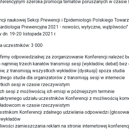
nferencyjnym szeroka promocja tematów poruszanych w czasie 
ncji naukowej Sekcji Prewencji i Epidemiologii Polskiego Towar
ardiologia Prewencyjna 2021 - nowości, wytyczne, wątpliwości
w dn. 19-20 listopada 2021 r.
a uczestników: 3 000
irmy odpowiedzialnej za zorganizowanie Konferencji należeć b
 najmniej trzech kanałów transmisji sesji (wykładów, debat) bez
w, z transmisją wszystkich wykładów (dyskusji) spoza studia
dnego studia dla organizatorów z transmisją sesji w internecie
tkich sesji w czasie rzeczywistym
ch sesji z możliwością ich emisji w późniejszym terminie
raktywnego udziału uczestników Konferencji z możliwością kom
kładowcom w czasie rzeczywistym
estnikom Konferencji zdalnego udzielania odpowiedzi (głosowan
e wykładów
iwości zamieszczania reklam na stronie internetowej konferencji