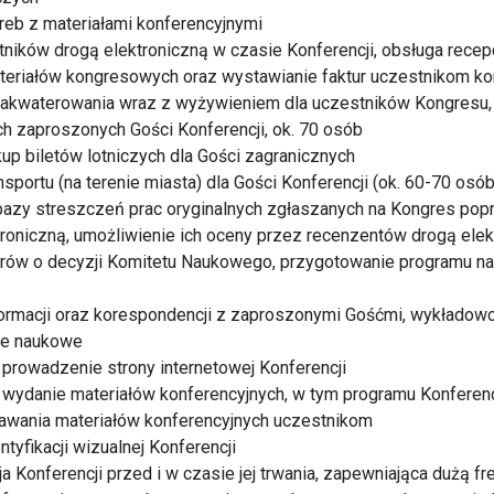
reb z materiałami konferencyjnymi
stników drogą elektroniczną w czasie Konferencji, obsługa rece
ateriałów kongresowych oraz wystawianie faktur uczestnikom k
zakwaterowania wraz z wyżywieniem dla uczestników Kongresu,
ch zaproszonych Gości Konferencji, ok. 70 osób
kup biletów lotniczych dla Gości zagranicznych
sportu (na terenie miasta) dla Gości Konferencji (ok. 60-70 osób
bazy streszczeń prac oryginalnych zgłaszanych na Kongres po
roniczną, umożliwienie ich oceny przez recenzentów drogą elek
rów o decyzji Komitetu Naukowego, przygotowanie programu 
formacji oraz korespondencji z zaproszonymi Gośćmi, wykładowc
ce naukowe
 prowadzenie strony internetowej Konferencji
 wydanie materiałów konferencyjnych, w tym programu Konferenc
dawania materiałów konferencyjnych uczestnikom
tyfikacji wizualnej Konferencji
a Konferencji przed i w czasie jej trwania, zapewniająca dużą f