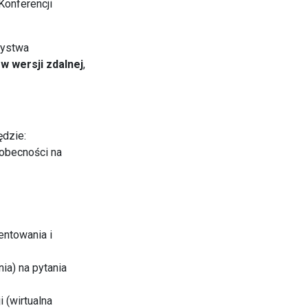
Konferencji
zystwa
"
w wersji zdalnej
,
ędzie:
 obecności na
entowania i
ia) na pytania
 (wirtualna