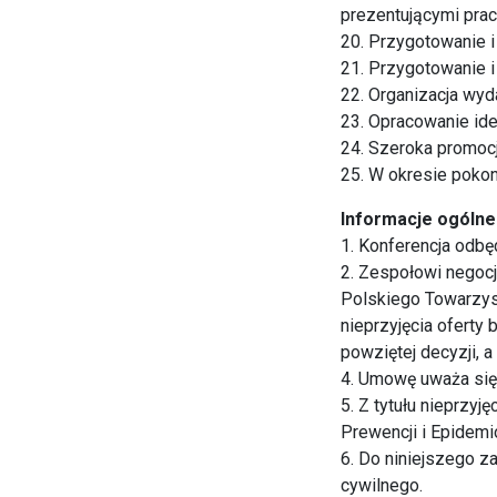
prezentującymi pra
20. Przygotowanie i
21. Przygotowanie i
22. Organizacja wy
23. Opracowanie iden
24. Szeroka promocj
25. W okresie poko
Informacje ogólne
1. Konferencja odbę
2. Zespołowi negocj
Polskiego Towarzyst
nieprzyjęcia oferty
powziętej decyzji, 
4. Umowę uważa się 
5. Z tytułu nieprzyj
Prewencji i Epidemi
6. Do niniejszego z
cywilnego.