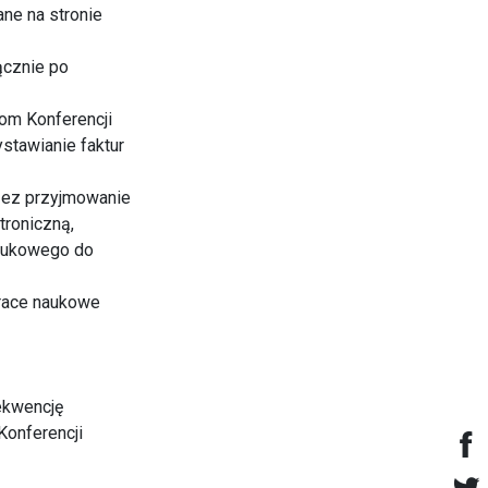
ne na stronie
ącznie po
rom Konferencji
ystawianie faktur
zez przyjmowanie
troniczną,
naukowego do
prace naukowe
rekwencję
Konferencji