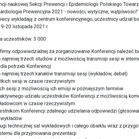
ncji naukowej Sekcji Prewencji i Epidemiologii Polskiego Towar
ardiologia Prewencyjna 2021 - nowości, wytyczne, wątpliwości
wcy wykładają z centrum konferencyjnego, uczestnicy udział bior
19-20 listopada 2021 r.
a uczestników: 3 000
irmy odpowiedzialnej za zorganizowanie Konferencji należeć b
 najmniej trzech studiów z możliwością transmisji sesji w intern
 dla potrzeb Konferencji
 najmniej trzech kanałów transmisji sesji (wykładów, debat)
tkich sesji w czasie rzeczywistym
ch sesji z możliwością ich emisji w późniejszym terminie
raktywnego udziału uczestników Konferencji z możliwością kom
kładowcom w czasie rzeczywistym
estnikom Konferencji zdalnego udzielania odpowiedzi (głosowan
e wykładów
ugi technicznej sal wykładowych i całego obiektu wraz z przyg
stemu dla przyjmowania prezentacji