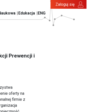
Zaloguj się
Naukowa
Edukacja
ENG
cji Prewencji i
rzystwa
enie oferty na
nalnej firmie z
rganizacja
konieczność