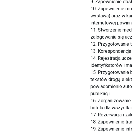
9. Zapewnienie obsł
10. Zapewnienie moż
wystawa) oraz w ka
internetowej powinn
11. Stworzenie mec
zalogowaniu się ucz
12. Przygotowanie t
13. Korespondencja
14. Rejestracja ucz
identyfikatorów i m
15. Przygotowanie 
tekstów drogą elekt
powiadomienie auto
publikacji
16. Zorganizowanie
hotelu dla wszystki
17. Rezerwacja i za
18. Zapewnienie tran
19. Zapewnienie in