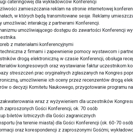
ugi cateringowej dla wykładowców Konferencji
liwości zamieszczania reklam na stronie internetowej konferencj
nałach, w których będą transmitowane sesje. Reklamy umieszcza
y umożliwiać interakcję z partnerami Konferencji.
hanizmu umożliwiającego dostępu do zawartości Konferencji wy
estnika.
oreb z materiałami konferencyjnymi
 techniczna z firmami i zapewnienie pomocy wystawcom i partn
estników drogą elektroniczną w czasie Konferencji, obsługa rec
ateriałów kongresowych oraz wystawianie faktur uczestnikom k
bazy streszczeń prac oryginalnych zgłaszanych na Kongres po
roniczną, umożliwienie ich oceny przez recenzentów drogą elek
rów o decyzji Komitetu Naukowego, przygotowanie programu 
 zakwaterowania wraz z wyżywieniem dla uczestników Kongresu
ch zaproszonych Gości Konferencji, ok. 70 osób
kup biletów lotniczych dla Gości zagranicznych
sportu (na terenie miasta) dla Gości Konferencji (ok. 60-70 osób
formacji oraz korespondencji z zaproszonymi Gośćmi, wykładowc