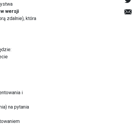
zystwa
"
w wersji
ą zdalnie), która
ędzie:
ecie
entowania i
ia) na pytania
otowaniem