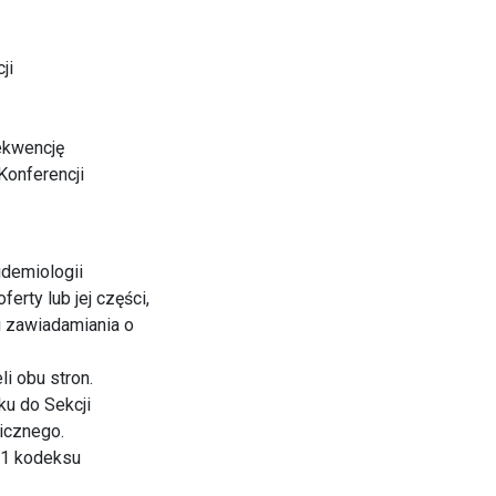
ji
rekwencję
Konferencji
idemiologii
rty lub jej części,
i zawiadamiania o
li obu stron.
ku do Sekcji
icznego.
-71 kodeksu