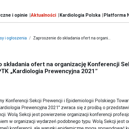
czne i opinie
Aktualności
Kardiologia Polska
Platforma 
sy i ogłoszenia
Zaproszenie do składania ofert na organi...
 składania ofert na organizację Konferencji Sek
PTK „Kardiologia Prewencyjna 2021”
ny Konferencji Sekcji Prewencji i Epidemiologii Polskiego Towa
ardiologia Prewencyjna 2021" zwraca się z prośbą o przedstawi
cji. Wolą Sekcji jest powierzenie organizacji konferencji profesjo
em w organizacji wydarzeń podobnego typu. Wolą Sekcji jest o
narnej) konferencji, ale warunki epidemiczne mogą spowodować 