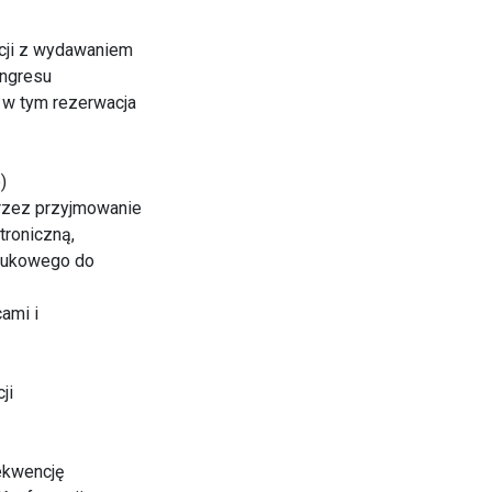
pcji z wydawaniem
ongresu
 w tym rezerwacja
)
przez przyjmowanie
troniczną,
naukowego do
ami i
ji
rekwencję