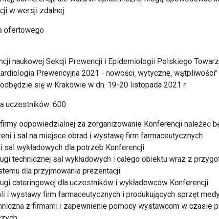
cji w wersji zdalnej
a ofertowego
ncji naukowej Sekcji Prewencji i Epidemiologii Polskiego Towar
ardiologia Prewencyjna 2021 - nowości, wytyczne, wątpliwości
a odbędzie się w Krakowie w dn. 19-20 listopada 2021 r.
a uczestników: 600
irmy odpowiedzialnej za zorganizowanie Konferencji należeć b
eni i sal na miejsce obrad i wystawę firm farmaceutycznych
 i sal wykładowych dla potrzeb Konferencji
ugi technicznej sal wykładowych i całego obiektu wraz z przyg
stemu dla przyjmowania prezentacji
ugi cateringowej dla uczestników i wykładowców Konferencji
li i wystawy firm farmaceutycznych i produkujących sprzęt med
hniczna z firmami i zapewnienie pomocy wystawcom w czasie 
czych