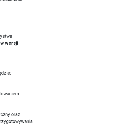
zystwa
"
w wersji
ędzie:
otowaniem
yczny oraz
przygotowywania