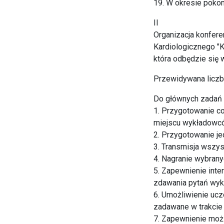
19. W okresie poko
II
Organizacja konfere
Kardiologicznego "K
która odbędzie się 
Przewidywana liczb
Do głównych zadań f
1. Przygotowanie co
miejscu wykładowcó
2. Przygotowanie je
3. Transmisja wszys
4. Nagranie wybrany
5. Zapewnienie inte
zdawania pytań wy
6. Umożliwienie ucz
zadawane w trakci
7. Zapewnienie możl