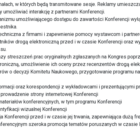
nałach, w których będą transmitowane sesje. Reklamy umieszcza
y umożliwiać interakcję z partnerami Konferencji.
anizmu umożliwiającego dostępu do zawartości Konferencji wył
estnika.
techniczna z firmami i zapewnienie pomocy wystawcom i partne
stników drogą elektroniczną przed i w czasie Konferencji oraz w
su.
azy streszczeń prac oryginalnych zgłaszanych na Kongres popr
roniczną, umożliwienie ich oceny przez recenzentów drogą elek
rów o decyzji Komitetu Naukowego, przygotowanie programu 
ormacji oraz korespondencji z wykładowcami i prezentującymi 
 prowadzenie strony internetowej Konferencji
ateriałów konferencyjnych, w tym programu Konferencji
tyfikacji wizualnej Konferencji
a Konferencji przed i w czasie jej trwania, zapewniająca dużą f
nferencyjnym szeroka promocja tematów poruszanych w czasie 