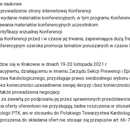
ce naukowe
 prowadzenie strony internetowej Konferencji
 wydanie materiałów konferencyjnych, w tym programu Konferenc
dawania materiałów konferencyjnych uczestnikom
tyfikacji wizualnej Konferencji
a Konferencji przed i w czasie jej trwania, zapewniająca dużą f
nferencyjnym szeroka promocja tematów poruszanych w czasie 
dzie się w Krakowie w dniach 19-20 listopada 2021 r.
acyjnemu, działającemu w imieniu Zarządu Sekcji Prewencji i Ep
wa Kardiologicznego, przysługuje prawo swobodnego wyboru ofe
 bez konieczności uzasadnienia swojej decyzji i bez koniecznośc
a także prowadzenia negocjacji.
za zawartą po podpisaniu jej przez uprawnionych przedstawicie
ęcia oferty oferentowi nie przysługują żadne roszczenia w stosun
ologii PTK, ani w stosunku do Polskiego Towarzystwa Kardiolog
aproszenia do składania ofert nie stosuje się przepisów art. 66