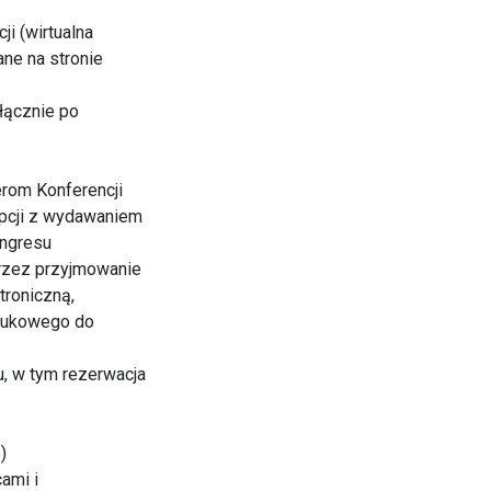
i (wirtualna
ne na stronie
łącznie po
erom Konferencji
epcji z wydawaniem
ongresu
przez przyjmowanie
troniczną,
naukowego do
, w tym rezerwacja
)
ami i