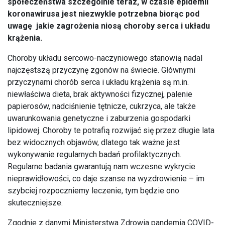
społeczeństwa szczególnie teraz, w czasie epidemii
koronawirusa jest niezwykle potrzebna biorąc pod
uwagę jakie zagrożenia niosą choroby serca i układu
krążenia.
Choroby układu sercowo-naczyniowego stanowią nadal
najczęstszą przyczynę zgonów na świecie. Głównymi
przyczynami chorób serca i układu krążenia są m.in.
niewłaściwa dieta, brak aktywności fizycznej, palenie
papierosów, nadciśnienie tętnicze, cukrzyca, ale także
uwarunkowania genetyczne i zaburzenia gospodarki
lipidowej. Choroby te potrafią rozwijać się przez długie lata
bez widocznych objawów, dlatego tak ważne jest
wykonywanie regularnych badań profilaktycznych.
Regularne badania gwarantują nam wczesne wykrycie
nieprawidłowości, co daje szanse na wyzdrowienie – im
szybciej rozpoczniemy leczenie, tym będzie ono
skuteczniejsze.
Zgodnie z danymi Ministerstwa Zdrowia pandemia COVID-