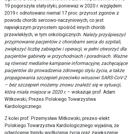
19 pogorszyła statystyki, ponieważ w 2020 r. względem
2019 r. odnotowano niemal 17 proc. przyrost zgonów z
powodu chorób sercowo-naczyniowych, co jest
największym przyrostem spośród innych chorób
przewlekłych, w tym onkologicznych.
Należy przyśpieszyć
przyjmowanie pacjentów z chorobami serca do szpitali,
zwiększyć liczbę zabiegów i operacji, w pełni otworzyć dla
pacjentów gabinety w przychodniach i poradniach. Ważne
są również medialne kampanie informacyjne, zachęcające
pacjentów do prowadzenia zdrowego stylu życia, a także
propagowania szczepień przeciwko wirusowi SARS-CoV-2
– bez szczepień możemy znowu znaleźć się w sytuacji,
która miała miejsce w 2020 r.
– wskazuje prof. Adam
Witkowski, Prezes Polskiego Towarzystwa
Kardiologicznego.
Z kolei prof. Przemysław Mitkowski, prezes-elekt
Polskiego Towarzystwa Kardiologicznego wyjaśnia, że
odwrócenie trendu wydłużenia życia oraz zwiększenie