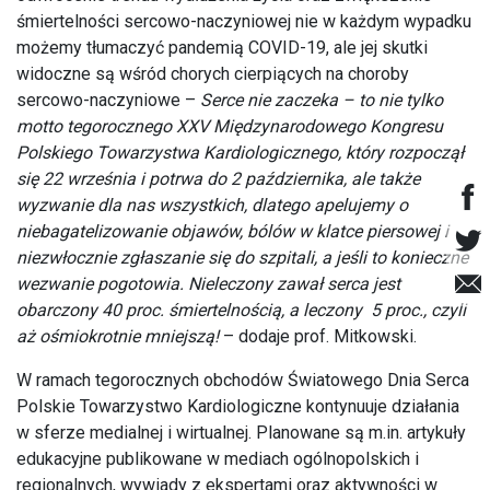
śmiertelności sercowo-naczyniowej nie w każdym wypadku
możemy tłumaczyć pandemią COVID-19, ale jej skutki
widoczne są wśród chorych cierpiących na choroby
sercowo-naczyniowe –
Serce nie zaczeka – to nie tylko
motto tegorocznego
XXV Międzynarodowego Kongresu
Polskiego Towarzystwa Kardiologicznego, który rozpoczął
się 22 września i potrwa do 2 października, ale także
wyzwanie dla nas wszystkich,
dlatego apelujemy o
niebagatelizowanie objawów, bólów w klatce piersowej
i
niezwłocznie zgłaszanie się do szpitali, a jeśli to konieczne
wezwanie pogotowia.
Nieleczony zawał serca jest
obarczony 40 proc. śmiertelnością, a leczony 5 proc., czyli
aż ośmiokrotnie mniejszą!
– dodaje prof. Mitkowski.
W ramach tegorocznych obchodów Światowego Dnia Serca
Polskie Towarzystwo Kardiologiczne kontynuuje działania
w sferze medialnej i wirtualnej. Planowane są m.in. artykuły
edukacyjne publikowane w mediach ogólnopolskich i
regionalnych, wywiady z ekspertami oraz aktywności w