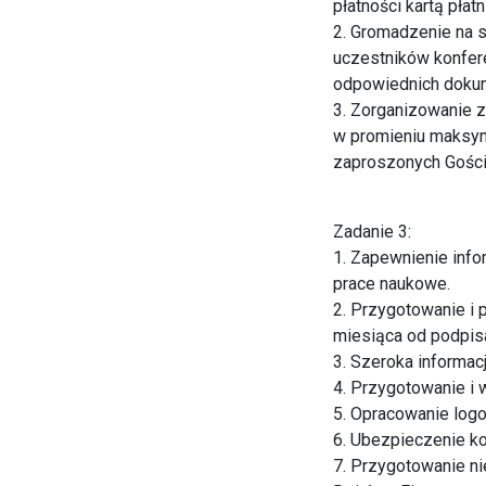
płatności kartą pła
2. Gromadzenie na 
uczestników konfere
odpowiednich dokum
3. Zorganizowanie 
w promieniu maksyma
zaproszonych Gości 
Zadanie 3:
1. Zapewnienie inf
prace naukowe.
2. Przygotowanie i 
miesiąca od podpis
3. Szeroka informac
4. Przygotowanie i 
5. Opracowanie logo
6. Ubezpieczenie ko
7. Przygotowanie n