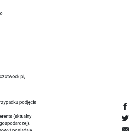
do
czotwock.pl,
przypadku podjęcia
erenta (aktualny
 gospodarczej).
umowy) posiadają