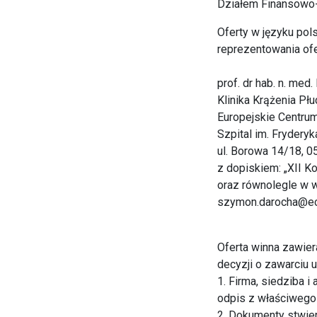
Działem Finansowo
Oferty w języku po
reprezentowania ofe
prof. dr hab. n. med
Klinika Krążenia Pł
Europejskie Centru
Szpital im. Frydery
ul. Borowa 14/18, 
z dopiskiem: „XII K
oraz równolegle w w
szymon.darocha@ecz
Oferta winna zawier
decyzji o zawarciu
1. Firma, siedziba 
odpis z właściwego 
2. Dokumenty stwier