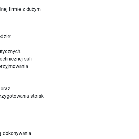
lnej firmie z dużym
dzie:
utycznych.
echnicznej sali
przyjmowania
 oraz
rzygotowania stoisk
ią dokonywania