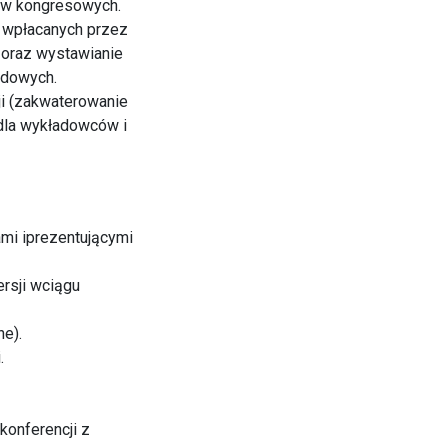
łów kongresowych.
h wpłacanych przez
e oraz wystawianie
zdowych.
i (zakwaterowanie
 dla wykładowców i
mi iprezentującymi
rsji wciągu
ne).
.
konferencji z