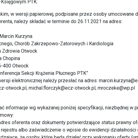
-Księgowym PTK.
lskim, w wersji papierowej, podpisane przez osoby umocowane 
renta, należy składać w terminie do 26.11.2021 na adres:
. Marcin Kurzyna
ucnego, Chorób Zakrzepowo-Zatorowych i Kardiologia
m Zdrowia Otwock
ka Chopina
05-400 Otwock
onferencja Sekcji Krążenia Płucnego PTK”
ersji elektronicznej należy przesłać na adres: marcin.kurzyna@e
-otwock.pl, michal.florczyk@ecz-otwock.pl, mroczeke@wp.pl
ać informacje wg wykazanej poniżej specyfikacji, niezbędnej w 
 umowy:
i adres oferenta oraz dokumenty potwierdzające status prawny of
rejestru albo zaświadczenie o wpisie do ewidencji działalności
dzające, że osoby, które będą działać przy wykonaniu oferty (