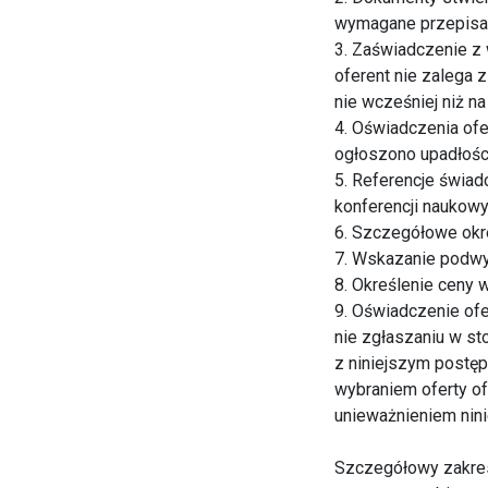
wymagane przepisam
3. Zaświadczenie z
oferent nie zalega 
nie wcześniej niż n
4. Oświadczenia of
ogłoszono upadłości 
5. Referencje świad
konferencji naukow
6. Szczegółowe okre
7. Wskazanie podwyk
8. Określenie ceny
9. Oświadczenie of
nie zgłaszaniu w s
z niniejszym postę
wybraniem oferty of
unieważnieniem nin
Szczegółowy zakres