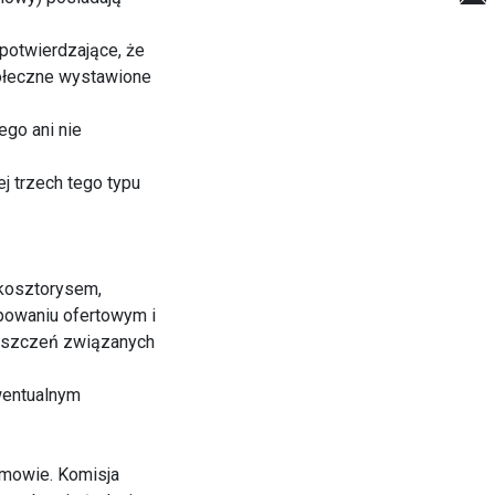
potwierdzające, że
połeczne wystawione
go ani nie
j trzech tego typu
 kosztorysem,
powaniu ofertowym i
roszczeń związanych
ewentualnym
umowie. Komisja