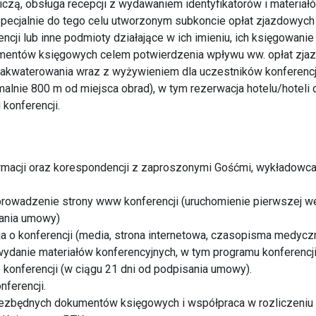
tniczą, obsługa recepcji z wydawaniem identyfikatorów i materia
specjalnie do tego celu utworzonym subkoncie opłat zjazdowyc
ncji lub inne podmioty działające w ich imieniu, ich księgowani
entów księgowych celem potwierdzenia wpływu ww. opłat zja
zakwaterowania wraz z wyżywieniem dla uczestników konferencj
lnie 800 m od miejsca obrad), w tym rezerwacja hotelu/hoteli
konferencji.
ormacji oraz korespondencji z zaproszonymi Gośćmi, wykładowca
prowadzenie strony www konferencji (uruchomienie pierwszej we
ania umowy)
ja o konferencji (media, strona internetowa, czasopisma medycz
wydanie materiałów konferencyjnych, w tym programu konferencji
 konferencji (w ciągu 21 dni od podpisania umowy).
nferencji.
iezbędnych dokumentów księgowych i współpraca w rozliczeniu 