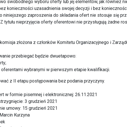
wo swobodnego wyboru oferty lub jej elementów, jak również ni
bez konieczności uzasadnienia swojej decyzji i bez koniecznośc
o niniejszego zaproszenia do składania ofert nie stosuje się pr
Z tytułu nieprzyjęcia oferty oferentowi nie przysługują żadne r
komisja złożona z członków Komitetu Organizacyjnego i Zarządu
anie przebiegać będzie dwuetapowo:
rty;
 z oferentami wybranymi w pierwszym etapie kwalifikacji.
ać z II etapu postępowania bez podania przyczyny.
rt w formie pisemnej i elektronicznej: 26.11.2021
strzygnięcie: 3 grudzień 2021
ie umowy: 15 grudzień 2021
. Marcin Kurzyna
zek