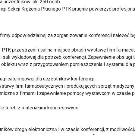
a uczestników: ok. 250 osób.
ncji Sekcji Krążenia Płucnego PTK pragnie powierzyć profesjona
irmy odpowiedzialnej za zorganizowanie konferencji należeć bę
 PTK przestrzeni i sal na miejsce obrad i wystawę firm farmace
 i sali wykładowej dla potrzeb konferencji. Zapewnienie obsługi t
o obiektu wraz z przygotowaniem pomieszczenia i systemu dla 
ugi cateringowej dla uczestników konferencji.
ystawy firm farmaceutycznych i produkujących sprzęt medyczny
hniczna z firmami i zapewnienie pomocy wystawcom w czasie p
ie toreb z materiałami kongresowymi.
stników drogą elektroniczną i w czasie konferencji, z możliwośc