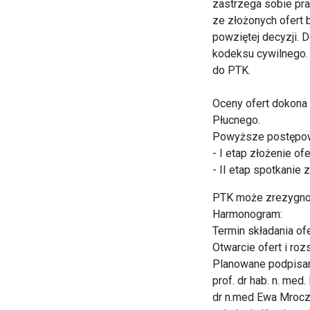
zastrzega sobie pra
ze złożonych ofert 
powziętej decyzji. D
kodeksu cywilnego. 
do PTK.
Oceny ofert dokona 
Płucnego.
Powyższe postępow
- I etap złożenie ofe
- II etap spotkanie
PTK może zrezygnow
Harmonogram:
Termin składania ofe
Otwarcie ofert i roz
Planowane podpisan
prof. dr hab. n. med
dr n.med Ewa Mroc