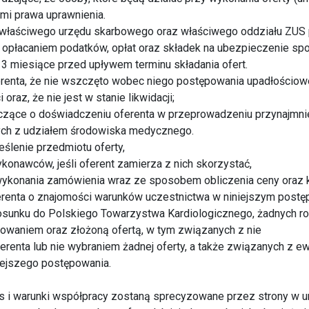
i prawa uprawnienia.
 właściwego urzędu skarbowego oraz właściwego oddziału ZUS 
z opłacaniem podatków, opłat oraz składek na ubezpieczenie s
a 3 miesiące przed upływem terminu składania ofert.
erenta, że nie wszczęto wobec niego postępowania upadłościowe
oraz, że nie jest w stanie likwidacji;
czące o doświadczeniu oferenta w przeprowadzeniu przynajmnie
ych z udziałem środowiska medycznego.
ślenie przedmiotu oferty,
onawców, jeśli oferent zamierza z nich skorzystać,
 wykonania zamówienia wraz ze sposobem obliczenia ceny oraz
erenta o znajomości warunków uczestnictwa w niniejszym postę
tosunku do Polskiego Towarzystwa Kardiologicznego, żadnych 
powaniem oraz złożoną ofertą, w tym związanych z nie
erenta lub nie wybraniem żadnej oferty, a także związanych z 
iejszego postępowania.
 i warunki współpracy zostaną sprecyzowane przez strony w 