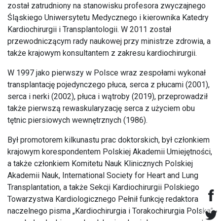
został zatrudniony na stanowisku profesora zwyczajnego
Śląskiego Uniwersytetu Medycznego i kierownika Katedry
Kardiochirurgii i Transplantologii. W 2011 został
przewodniczącym rady naukowej przy ministrze zdrowia, a
także krajowym konsultantem z zakresu kardiochirurgii.
W 1997 jako pierwszy w Polsce wraz zespołami wykonał
transplantację pojedynczego płuca, serca z płucami (2001),
serca i nerki (2002), płuca i wątroby (2019), przeprowadził
także pierwszą rewaskularyzację serca z użyciem obu
tętnic piersiowych wewnętrznych (1986).
Był promotorem kilkunastu prac doktorskich, był członkiem
krajowym korespondentem Polskiej Akademii Umiejętności,
a także członkiem Komitetu Nauk Klinicznych Polskiej
Akademii Nauk, International Society for Heart and Lung
Transplantation, a także Sekcji Kardiochirurgii Polskiego
Towarzystwa Kardiologicznego Pełnił funkcję redaktora
naczelnego pisma „Kardiochirurgia i Torakochirurgia Polska”