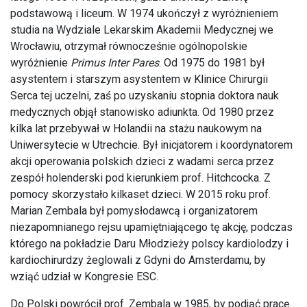
podstawową i liceum. W 1974 ukończył z wyróżnieniem
studia na Wydziale Lekarskim Akademii Medycznej we
Wrocławiu, otrzymał równocześnie ogólnopolskie
wyróżnienie
Primus Inter Pares
. Od 1975 do 1981 był
asystentem i starszym asystentem w Klinice Chirurgii
Serca tej uczelni, zaś po uzyskaniu stopnia doktora nauk
medycznych objął stanowisko adiunkta. Od 1980 przez
kilka lat przebywał w Holandii na stażu naukowym na
Uniwersytecie w Utrechcie. Był inicjatorem i koordynatorem
akcji operowania polskich dzieci z wadami serca przez
zespół holenderski pod kierunkiem prof. Hitchcocka. Z
pomocy skorzystało kilkaset dzieci. W 2015 roku prof.
Marian Zembala był pomysłodawcą i organizatorem
niezapomnianego rejsu upamiętniającego tę akcję, podczas
którego na pokładzie Daru Młodzieży polscy kardiolodzy i
kardiochirurdzy żeglowali z Gdyni do Amsterdamu, by
wziąć udział w Kongresie ESC.
Do Polski powrócił prof. Zembala w 1985, by podjąć pracę