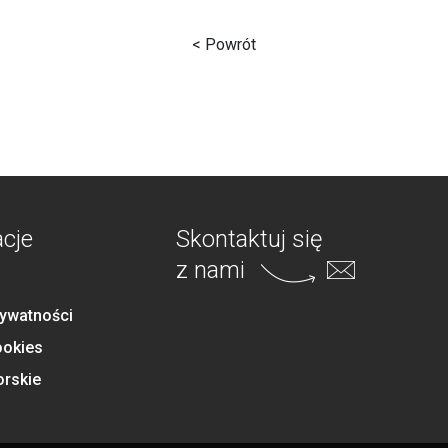
< Powrót
acje
Skontaktuj się
z nami
rywatności
ookies
orskie