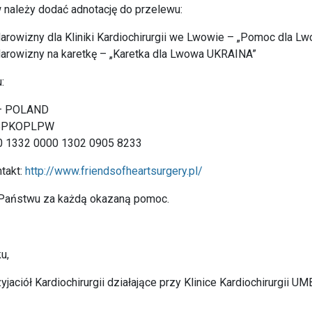
 należy dodać adnotację do przelewu:
arowizny dla Kliniki Kardiochirurgii we Lwowie – „Pomoc dla 
arowizny na karetkę – „Karetka dla Lwowa UKRAINA”
:
– POLAND
: BPKOPLPW
20 1332 0000 1302 0905 8233
ntakt:
http://www.friendsofheartsurgery.pl/
 Państwu za każdą okazaną pomoc.
u,
aciół Kardiochirurgii działające przy Klinice Kardiochirurgii UM