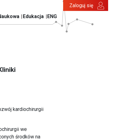
Zaloguj się
Naukowa
Edukacja
ENG
liniki
zwój kardiochirurgii
ochirurgii we
conych środków na