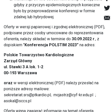
gdyby z przyczyn epidemiologicznych konieczne
było by przeprowadzenie konferencji w formie
zdalnej lub hybrydowej.
Oferty w wersji papierowej i zgodnej elektronicznej (PDF),
podpisane przez osoby umocowane do reprezentowania
oferenta, należy składać w terminie do
30.09.2022 r
., z
dopiskiem "
Konferencja POLSTIM 2023”
na adres:
Polskie Towarzystwo Kardiologiczne
Zarząd Główny
ul. Stawki 3 A lok. 1-2
00-193 Warszawa
oraz
w wersji elektronicznej (PDF.) należy przesłać na
poniższe adresy mailowe:
sekretariat.srs@ptkardio.pl
;
mcjastrz@cyf-kr.edu.pl
;
asokal@sccs.pl
Oferta winna zawierać informacje na temat oferenta