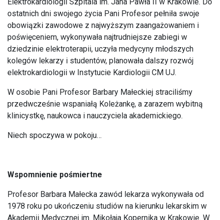
Elektrokardiologii Szpitala im. Jana Pawła II w Krakowie. Do
ostatnich dni swojego życia Pani Profesor pełniła swoje
obowiązki zawodowe z najwyższym zaangażowaniem i
poświęceniem, wykonywała najtrudniejsze zabiegi w
dziedzinie elektroterapii, uczyła medycyny młodszych
kolegów lekarzy i studentów, planowała dalszy rozwój
elektrokardiologii w Instytucie Kardiologii CM UJ.
W osobie Pani Profesor Barbary Małeckiej straciliśmy
przedwcześnie wspaniałą Koleżankę, a zarazem wybitną
klinicystkę, naukowca i nauczyciela akademickiego.
Niech spoczywa w pokoju…
Wspomnienie pośmiertne
Profesor Barbara Małecka zawód lekarza wykonywała od
1978 roku po ukończeniu studiów na kierunku lekarskim w
Akademii Medycznej im. Mikołaja Kopernika w Krakowie. W