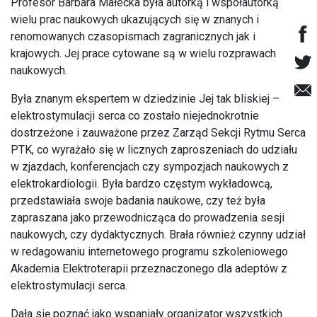
Profesor Barbara Małecka była autorką i współautorką
wielu prac naukowych ukazujących się w znanych i
renomowanych czasopismach zagranicznych jak i
krajowych. Jej prace cytowane są w wielu rozprawach
naukowych.
Była znanym ekspertem w dziedzinie Jej tak bliskiej –
elektrostymulacji serca co zostało niejednokrotnie
dostrzeżone i zauważone przez Zarząd Sekcji Rytmu Serca
PTK, co wyrażało się w licznych zaproszeniach do udziału
w zjazdach, konferencjach czy sympozjach naukowych z
elektrokardiologii. Była bardzo częstym wykładowcą,
przedstawiała swoje badania naukowe, czy też była
zapraszana jako przewodnicząca do prowadzenia sesji
naukowych, czy dydaktycznych. Brała również czynny udział
w redagowaniu internetowego programu szkoleniowego
Akademia Elektroterapii przeznaczonego dla adeptów z
elektrostymulacji serca.
Dała się poznać jako wspaniały organizator wszystkich