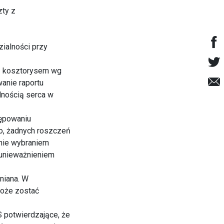
zty z
zialności przy
az kosztorysem wg
anie raportu
nością serca w
tępowaniu
o, żadnych roszczeń
nie wybraniem
 unieważnieniem
niana. W
może zostać
 potwierdzające, że