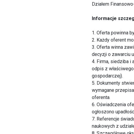
Działem Finansow
Informacje szczeg
1. Oferta powinna b
2. Każdy oferent mo
3. Oferta winna zaw
decyzji o zawarciu
4. Firma, siedziba 
odpis z właściwego 
gospodarczej).
5. Dokumenty stwier
wymagane przepisam
oferenta.
6. Oświadczenia of
ogłoszono upadłości 
7. Referencje świad
naukowych z udzia
8. Szczegółowe okre