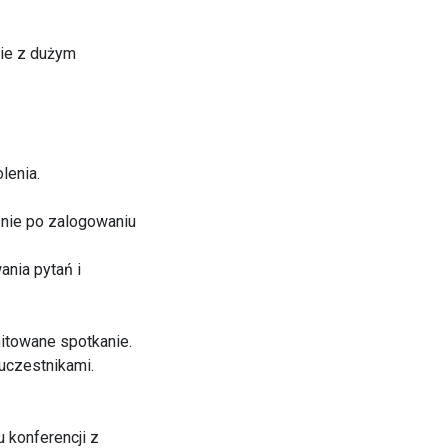
mie z dużym
olenia.
znie po zalogowaniu
ania pytań i
mitowane spotkanie.
 uczestnikami.
 konferencji z