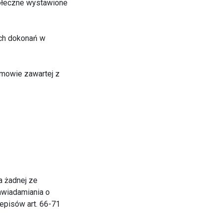
połeczne wystawione
ych dokonań w
mowie zawartej z
a żadnej ze
awiadamiania o
zepisów art. 66-71