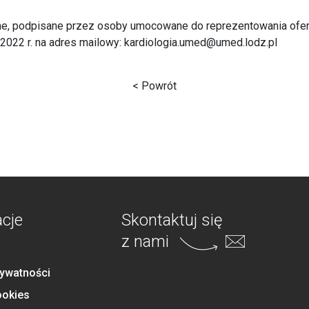
ine, podpisane przez osoby umocowane do reprezentowania ofer
.2022 r. na adres mailowy:
kardiologia.umed@umed.lodz.pl
< Powrót
acje
Skontaktuj się
z nami
rywatności
ookies