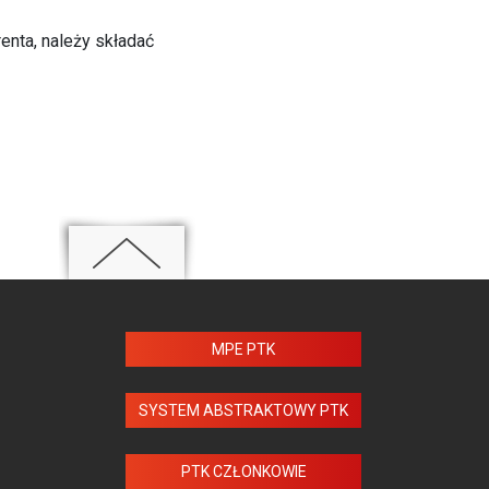
enta, należy składać
MPE PTK
SYSTEM ABSTRAKTOWY PTK
PTK CZŁONKOWIE