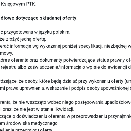
o-Księgowym PTK.
ółowe dotyczące składanej oferty:
yć przygotowana w języku polskim.
że złożyć jedną ofertę.
ierać informacje wg wykazanej poniżej specyfikacji, niezbędnej 
 umowy.
i adres oferenta oraz dokumenty potwierdzające status prawny of
rejestru albo zaświadczenie/informacja o wpisie do ewidencji d
dzające, że osoby, które będą działać przy wykonaniu oferty (
i prawa uprawnienia, wskazanie i podpis osoby upoważnionej 
erenta, że nie wszczęto wobec niego postępowania upadłościowe
oraz, że nie jest w stanie likwidacji.
czące o doświadczeniu oferenta w przeprowadzeniu przynajmniej
łem środowiska medycznego.
ślenie przedmiotu oferty.