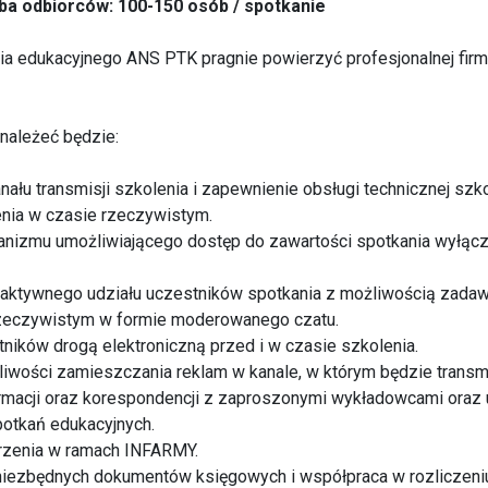
ba odbiorców: 100-150 osób / spotkanie
ia edukacyjnego ANS PTK pragnie powierzyć profesjonalnej fir
należeć będzie:
nału transmisji szkolenia i zapewnienie obsługi technicznej szk
enia w czasie rzeczywistym.
anizmu umożliwiającego dostęp do zawartości spotkania wyłąc
raktywnego udziału uczestników spotkania z możliwością zadaw
rzeczywistym w formie moderowanego czatu.
stników drogą elektroniczną przed i w czasie szkolenia.
liwości zamieszczania reklam w kanale, w którym będzie trans
ormacji oraz korespondencji z zaproszonymi wykładowcami oraz
potkań edukacyjnych.
darzenia w ramach INFARMY.
niezbędnych dokumentów księgowych i współpraca w rozliczeniu