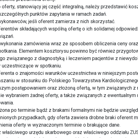
 oferty, stanowiący jej część integralną, należy przedstawić kos
zczególnych punktów zapytania w ramach zadań.
konawców, jeśli oferent zamierza z nich skorzystać.
erentów składających wspólną ofertę o ich solidarnej odpowied
wiązań.
y wykonania zamówienia wraz ze sposobem obliczenia ceny or
spotkania. Elementem kosztorysu powinno być również przygotow
 związanego z diagnostyką i leczeniem pacjentów z niewydol
 uczestniczące w spotkaniu.
ferenta o znajomości warunków uczestnictwa w niniejszym pos
łaszaniu w stosunku do Polskiego Towarzystwa Kardiologiczneg
jszym postępowaniem oraz złożoną ofertą, w tym związanych z 
 nie wybraniem żadnej oferty, a także związanych z ewentualnym
owania.
ożona po terminie bądź z brakami formalnymi nie będzie uwzględ
ionych przypadkach, gdy oferta zawiera drobne braki oferent 
ienia oferty w wyznaczonym terminie o brakujące dane.
z właściwego urzędu skarbowego oraz właściwego oddziału ZUS