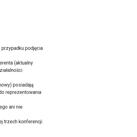
w przypadku podjęcia
erenta (aktualny
ziałalności
umowy) posiadają
do reprezentowania
go ani nie
 trzech konferencji