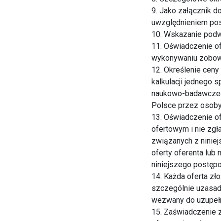
9. Jako załącznik do
uwzględnieniem pos
10. Wskazanie podwy
11. Oświadczenie of
wykonywaniu zobo
12. Określenie cen
kalkulacji jednego 
naukowo-badawczego
Polsce przez osoby
13. Oświadczenie o
ofertowym i nie zg
związanych z ninie
oferty oferenta lub
niniejszego postęp
14. Każda oferta zł
szczególnie uzasadn
wezwany do uzupełn
15. Zaświadczenie 