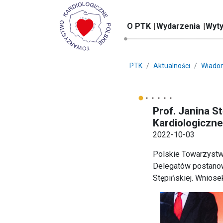
O PTK
Wydarzenia
Wyty
PTK
Aktualności
Wiado
Prof. Janina 
Kardiologiczn
2022-10-03
Polskie Towarzystw
Delegatów postanow
Stępińskiej. Wniosek