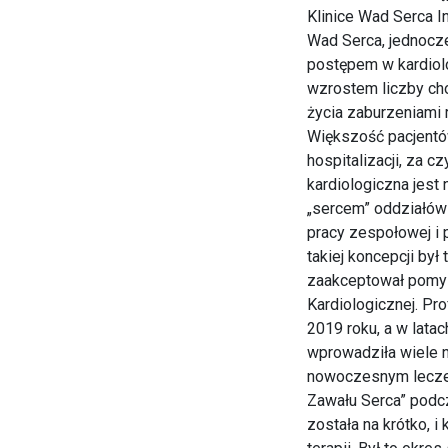
Klinice Wad Serca In
Wad Serca, jednocz
postępem w kardiolog
wzrostem liczby cho
życia zaburzeniami r
Większość pacjentó
hospitalizacji, za 
kardiologiczna jest 
„sercem” oddziałów 
pracy zespołowej i 
takiej koncepcji był
zaakceptował pomysł
Kardiologicznej. Pr
2019 roku, a w lata
wprowadziła wiele 
nowoczesnym leczen
Zawału Serca” podc
została na krótko, 