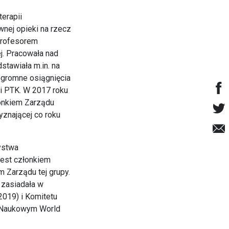
erapii
ywnej opieki na rzecz
 profesorem
j. Pracowała nad
stawiała m.in. na
ogromne osiągnięcia
ii PTK. W 2017 roku
łonkiem Zarządu
yznającej co roku
ystwa
jest członkiem
 Zarządu tej grupy.
 zasiadała w
2019) i Komitetu
e Naukowym World