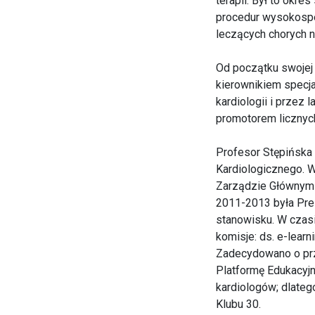
terapii. Był to okr
procedur wysokospe
leczących chorych na
Od początku swojej
kierownikiem specjal
kardiologii i przez
promotorem licznych
Profesor Stępińska 
Kardiologicznego. 
Zarządzie Głównym n
2011-2013 była Prez
stanowisku. W czasi
komisje: ds. e-lear
Zadecydowano o prz
Platformę Edukacyjn
kardiologów; dlate
Klubu 30.