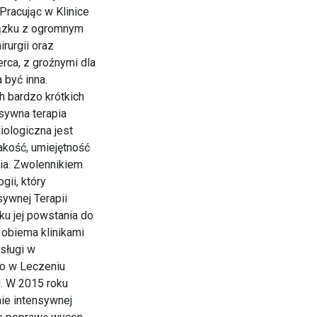
 Pracując w Klinice
iązku z ogromnym
irurgii oraz
rca, z groźnymi dla
 być inna.
 bardzo krótkich
sywna terapia
iologiczna jest
akość, umiejętność
nia. Zwolennikiem
gii, który
ywnej Terapii
ku jej powstania do
 obiema klinikami
sługi w
o w Leczeniu
. W 2015 roku
nie intensywnej