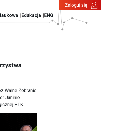
Zaloguj się
Naukowa
Edukacja
ENG
arzystwa
ez Walne Zebranie
or Janinie
ogicznej PTK.