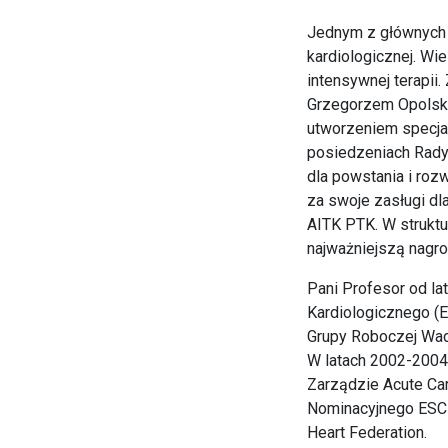
Jednym z głównych J
kardiologicznej. Wie
intensywnej terapii
Grzegorzem Opolski
utworzeniem specjali
posiedzeniach Rady
dla powstania i roz
za swoje zasługi dl
AITK PTK. W struktu
najważniejszą nagr
Pani Profesor od la
Kardiologicznego (E
Grupy Roboczej Wad
W latach 2002-2004
Zarządzie Acute Ca
Nominacyjnego ESC 
Heart Federation.