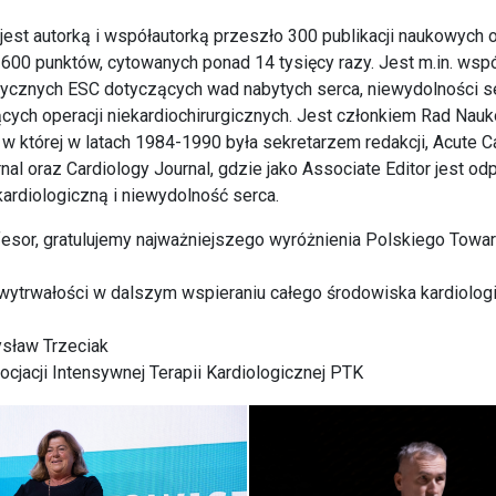
jest autorką i współautorką przeszło 300 publikacji naukowych
600 punktów, cytowanych ponad 14 tysięcy razy. Jest m.in. wsp
ycznych ESC dotyczących wad nabytych serca, niewydolności s
cych operacji niekardiochirurgicznych. Jest członkiem Rad Na
, w której w latach 1984-1990 była sekretarzem redakcji, Acute C
nal oraz Cardiology Journal, gdzie jako Associate Editor jest o
kardiologiczną i niewydolność serca.
esor, gratulujemy najważniejszego wyróżnienia Polskiego Towa
 wytrwałości w dalszym wspieraniu całego środowiska kardiolog
ysław Trzeciak
jacji Intensywnej Terapii Kardiologicznej PTK