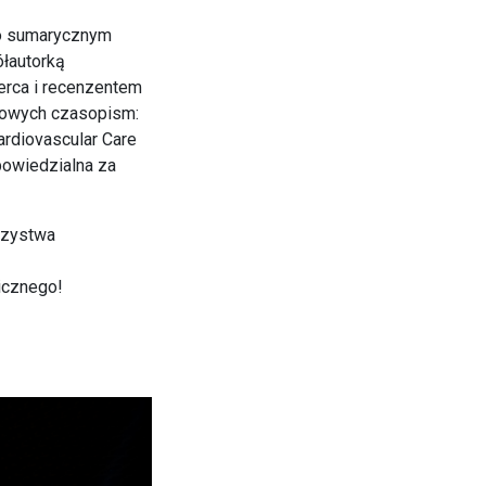
 o sumarycznym
ółautorką
erca i recenzentem
ukowych czasopism:
ardiovascular Care
dpowiedzialna za
rzystwa
icznego!