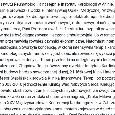
stytutu Reumatologii, a następnie Instytutu Kardiologii w Aninie.
eśnie prowadziła Oddział Intensywnej Opieki Medycznej. W zw
ii, rozwojem kardiologii interwencyjnej, elektroterapii i kardioch
rych z ostrymi zespołami wieńcowymi, ostrą niewydolnością se
ytmu serca, Pani Profesor uważała, że struktura szpitali powinna
w może być diagnozowana i leczona ambulatoryjnie lub w ramach
czym przemawiają również czynniki ekonomiczne. Natomiast inten
niezbędna. Stworzyła koncepcję, w której intensywna terapia kard
kardiologicznych. Tam ważny jest czas, ale również najwyższa j
podejmowania decyzji. To się przekłada na odległe wyniki lecze
 także prof. Zbigniew Religa, ówczesny dyrektor Instytutu Kardiolo
 budowy bardzo nowoczesnej, dużej, 21-łóżkowej Kliniki Intens
ofesor Stępińska kierowała Kliniką Intensywnej Terapii od począt
ch 2003-2010 jednocześnie Kliniką Wad Nabytych Serca. Kierując
nowatorskich rozwiązań klinicznych i systemowych. Za swoje za
iu zawału serca została uhonorowana nagrodą „Kroku Miloweg
zas XXV Międzynarodowej Konferencji Kardiologicznej w Zabrzu
i ku oburzeniu anestezjologów, konsultantem krajowym w dziedzi