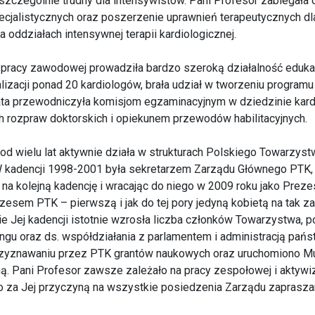
es szczególnie trudny dla intensywistów. Pani Profesor zabiegał
cjalistycznych oraz poszerzenie uprawnień terapeutycznych dl
 oddziałach intensywnej terapii kardiologicznej.
 pracy zawodowej prowadziła bardzo szeroką działalność edukac
izacji ponad 20 kardiologów, brała udział w tworzeniu programu 
 lata przewodniczyła komisjom egzaminacyjnym w dziedzinie kardi
 rozpraw doktorskich i opiekunem przewodów habilitacyjnych.
od wielu lat aktywnie działa w strukturach Polskiego Towarzyst
W kadencji 1998-2001 była sekretarzem Zarządu Głównego PTK,
a kolejną kadencję i wracając do niego w 2009 roku jako Prezes
esem PTK – pierwszą i jak do tej pory jedyną kobietą na tak 
e Jej kadencji istotnie wzrosła liczba członków Towarzystwa,
ningu oraz ds. współdziałania z parlamentem i administracją pań
yznawaniu przez PTK grantów naukowych oraz uruchomiono Mu
ą. Pani Profesor zawsze zależało na pracy zespołowej i aktywi
go za Jej przyczyną na wszystkie posiedzenia Zarządu zaprasza