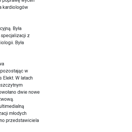
a o poprawę wycen
a kardiologów
yjną. Była
specjalizacji z
ologii. Była
wa
 pozostając w
 Elekt. W latach
zaszczytnym
 powołano dwie nowe
stwową.
ltimedialną
zacji młodych
no przedstawiciela