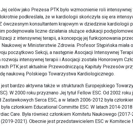
ej celów jako Prezesa PTK było wzmocnienie roli intensywnej t
lokrotnie podkreślała, że w kardiologii skończyła się era intens
. Z ówczesnym konsultantem krajowym w dziedzinie kardiologii
m podejmowała liczne działania służące edukacji podyplomowe
zacji z intensywnej terapii, a koncepcję jej funkcjonowania przed
 Naukowej w Ministerstwie Zdrowia. Profesor Stępińska miała 
woju początkowo Sekcji, a następnie Asocjacji Intensywnej Terap
a rozwoju intensywnej terapii i Asocjacji została Honorowym Cz
rach PTK jest aktualnie Przewodniczącą Kapituły Prezesów prz
odę naukową Polskiego Towarzystwa Kardiologicznego.
t jest bardzo aktywna także w strukturach Europejskiego Towarz
SC). W 2000 roku przyznano Jej tytuł Fellow ESC. Od 2002 roku 
 Zastawkowych Serca ESC, a w latach 2006-2012 była członkiem
 była członkiem Educational Committe ESC. W latach 2014-2018
rdiac Care. Była również członkiem Komitetu Naukowego (2017-
(2019-2021). Obecnie jest przedstawicielem ESC w Komiteci