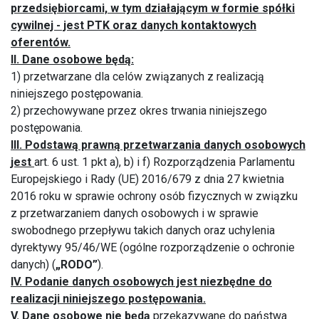
przedsiębiorcami, w tym działającym w formie spółki
cywilnej - jest
PTK oraz danych kontaktowych
oferentów.
II. Dane osobowe będą:
1) przetwarzane dla celów związanych z realizacją
niniejszego postępowania.
2) przechowywane przez okres trwania niniejszego
postępowania.
III. Podstawą prawną przetwarzania danych osobowych
jest
art. 6 ust. 1 pkt a), b) i f) Rozporządzenia Parlamentu
Europejskiego i Rady (UE) 2016/679 z dnia 27 kwietnia
2016 roku w sprawie ochrony osób fizycznych w związku
z przetwarzaniem danych osobowych i w sprawie
swobodnego przepływu takich danych oraz uchylenia
dyrektywy 95/46/WE (ogólne rozporządzenie o ochronie
danych) (
„RODO”
).
IV. Podanie danych osobowych jest niezbędne do
realizacji niniejszego postępowania.
V. Dane osobowe nie będą
przekazywane do państwa