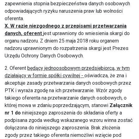
zapewnienia stopnia bezpieczeństwa danych osobowych
odpowiadających ryzyku naruszenia praw lub wolności
oferenta.
X. W razie niezgodnego z przepisami przetwarzania
danych, oferent
jest uprawniony do wniesienia skargi do
organu nadzoru. Z dniem 25 maja 2018 roku organem
nadzoru uprawnionym do rozpatrzenia skargi jest Prezes
Urzędu Ochrony Danych Osobowych.
2. Oferent
będący jednoosobowym przedsiębiorcą, w tym
działający w formie spółki cywilnej -
oświadcza, że zna i
akceptuje zasady przetwarzania danych osobowych przez
PTK i wyraża zgodę na ich przetwarzanie. Wzór zgody
takiego oferenta na przetwarzanie danych osobowych, o
której mowa w zdaniu poprzedzającym, stanowi
Załącznik
nr 1 do
niniejszego zaproszenia do składania oferty a
podpisana zgoda według wskazanego wzoru winna zostać
dołączona do niniejszego zaproszenia. Brak złożenia
zgody przez takiego oferenta niemożliwi wzięcie pod