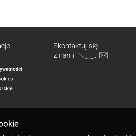
acje
Skontaktuj się
z nami
rywatności
ookies
orskie
ookie