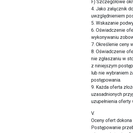
F) Szczegółowe okre
4. Jako załącznik do
uwzględnieniem pos
5. Wskazanie podwyk
6. Oświadczenie ofe
wykonywaniu zobow
7. Określenie ceny
8. Oświadczenie of
nie zgłaszaniu w s
z niniejszym postęp
lub nie wybraniem ż
postępowania.
9. Każda oferta zło
uzasadnionych przy
uzupełnienia oferty
V.
Oceny ofert dokona
Postępowanie prze