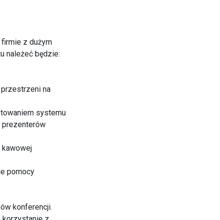
 firmie z dużym
u należeć będzie:
 przestrzeni na
ygotowaniem systemu
w prezenterów
y kawowej
nie pomocy
ów konferencji.
 korzystanie z