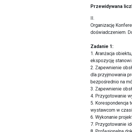
Przewidywana licz
II.
Organizację Konfere
doświadczeniem. Do
Zadanie 1:
1. Aranżacja obiekt
ekspozycję stanowis
2. Zapewnienie obsł
dla przyjmowania p
bezpośrednio na mó
3. Zapewnienie obsł
4. Przygotowanie w
5. Korespondencja t
wystawcom w czasie
6. Wykonanie projek
7. Przygotowanie id
8. Profesjonalna do