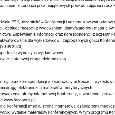
iesieniem autorskich praw majątkowych praw do zdjęć na rzecz 
 udziału PTK, uczestników Konferencji i uczestników warsztatów 
cji, obsługa recepcji z wydawaniem identyfikatorów i materiałów
nictwa. Zapewnienie informacji oraz korespondencji z uczestnika
zakwaterowania dla wykładowców i zaproszonych gości Konferen
(30.09.2023).
nsportu dla wybranych wykładowców.
rwacji hotelowej drogą elektroniczną.
ormacji oraz korespondencji z zaproszonymi Gośćmi i wykładowc
ia drogą elektroniczną materiałów merytorycznych.
rowadzenie strony internetowej Konferencji, stworzenie i prowad
nie www.facebook.pl.
ja o Konferencji (media, strona internetowa, czasopisma medycz
ydruk, wydanie materiałów konferencyjnych, w tym programu Kon