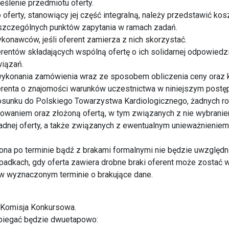
ślenie przedmiotu oferty.
 oferty, stanowiący jej część integralną, należy przedstawić kos
zczególnych punktów zapytania w ramach zadań.
onawców, jeśli oferent zamierza z nich skorzystać.
rentów składających wspólną ofertę o ich solidarnej odpowiedzi
iązań.
 wykonania zamówienia wraz ze sposobem obliczenia ceny oraz
erenta o znajomości warunków uczestnictwa w niniejszym postę
tosunku do Polskiego Towarzystwa Kardiologicznego, żadnych 
owaniem oraz złożoną ofertą, w tym związanych z nie wybranie
adnej oferty, a także związanych z ewentualnym unieważnieniem
żona po terminie bądź z brakami formalnymi nie będzie uwzględ
padkach, gdy oferta zawiera drobne braki oferent może zostać
 w wyznaczonym terminie o brakujące dane.
 Komisja Konkursowa.
biegać będzie dwuetapowo: