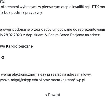
rty;
 z oferentami wybranymi w pierwszym etapie kwalifikacji. PTK 
ia bez podania przyczyny.
pierowej, podpisane przez osoby umocowane do reprezentowania 
do 28.02.2023 z dopiskiem: V Forum Serce Pacjenta na adres:
wo Kardiologiczne
1-2
wersji elektronicznej należy przesłać na adres mailowy:
zynska-migaj@skpp.edu.pl oraz marta.kaluzna@wp.pl
< Powrót