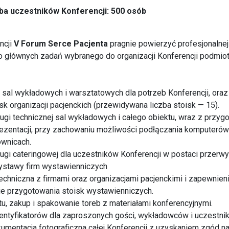
ba uczestników Konferencji: 500 osób
ncji
V Forum Serce Pacjenta
pragnie powierzyć profesjonalnej
 głównych zadań wybranego do organizacji Konferencji podmiot
u, sal wykładowych i warsztatowych dla potrzeb Konferencji, oraz
k organizacji pacjenckich (przewidywana liczba stoisk — 15).
ugi technicznej sal wykładowych i całego obiektu, wraz z prz
rezentacji, przy zachowaniu możliwości podłączania komputeró
wnicach.
ugi cateringowej dla uczestników Konferencji w postaci przerw
ystawy firm wystawienniczych
echniczna z firmami oraz organizacjami pacjenckimi i zapewnie
 przygotowania stoisk wystawienniczych.
tu, zakup i spakowanie toreb z materiałami konferencyjnymi.
entyfikatorów dla zaproszonych gości, wykładowców i uczestnik
kumentacja fotograficzna całej Konferencji z uzyskaniem zgód na