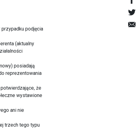
w przypadku podjęcia
erenta (aktualny
ziałalności
umowy) posiadają
do reprezentowania
potwierdzające, że
połeczne wystawione
ego ani nie
j trzech tego typu