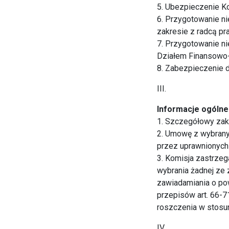
5. Ubezpieczenie Ko
6. Przygotowanie n
zakresie z radcą p
7. Przygotowanie n
Działem Finansowo
8. Zabezpieczenie 
III.
Informacje ogólne
1. Szczegółowy zak
2. Umowę z wybranym
przez uprawnionych 
3. Komisja zastrzeg
wybrania żadnej ze 
zawiadamiania o pow
przepisów art. 66-7
roszczenia w stosu
IV.