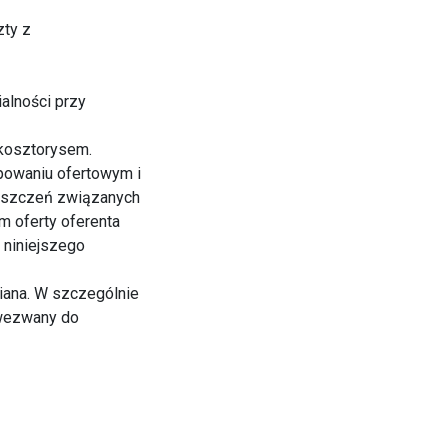
zty z
alności przy
 kosztorysem.
powaniu ofertowym i
roszczeń związanych
m oferty oferenta
 niniejszego
niana. W szczególnie
 wezwany do