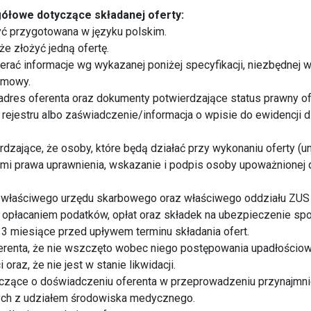
ółowe dotyczące składanej oferty:
yć przygotowana w języku polskim.
że złożyć jedną ofertę.
ierać informacje wg wykazanej poniżej specyfikacji, niezbędnej 
umowy.
i adres oferenta oraz dokumenty potwierdzające status prawny of
rejestru albo zaświadczenie/informacja o wpisie do ewidencji d
dzające, że osoby, które będą działać przy wykonaniu oferty (
i prawa uprawnienia, wskazanie i podpis osoby upoważnionej 
 właściwego urzędu skarbowego oraz właściwego oddziału ZUS 
z opłacaniem podatków, opłat oraz składek na ubezpieczenie s
a 3 miesiące przed upływem terminu składania ofert.
erenta, że nie wszczęto wobec niego postępowania upadłościow
oraz, że nie jest w stanie likwidacji.
czące o doświadczeniu oferenta w przeprowadzeniu przynajmnie
ych z udziałem środowiska medycznego.