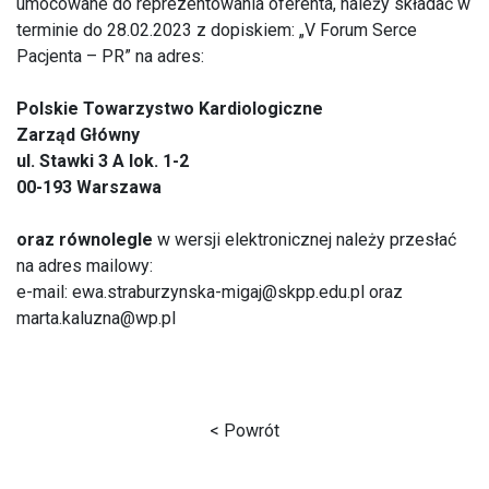
umocowane do reprezentowania oferenta, należy składać w
terminie do 28.02.2023 z dopiskiem: „V Forum Serce
Pacjenta – PR” na adres:
Polskie Towarzystwo Kardiologiczne
Zarząd Główny
ul. Stawki 3 A lok. 1-2
00-193 Warszawa
oraz równolegle
w wersji elektronicznej należy przesłać
na adres mailowy:
e-mail: ewa.straburzynska-migaj@skpp.edu.pl oraz
marta.kaluzna@wp.pl
< Powrót