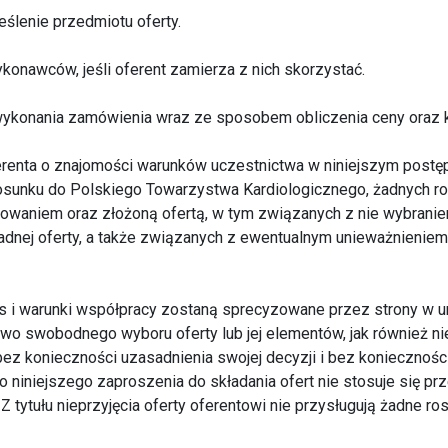
ślenie przedmiotu oferty.
onawców, jeśli oferent zamierza z nich skorzystać.
 wykonania zamówienia wraz ze sposobem obliczenia ceny oraz
erenta o znajomości warunków uczestnictwa w niniejszym postę
tosunku do Polskiego Towarzystwa Kardiologicznego, żadnych 
owaniem oraz złożoną ofertą, w tym związanych z nie wybranie
adnej oferty, a także związanych z ewentualnym unieważnieniem
 i warunki współpracy zostaną sprecyzowane przez strony w 
wo swobodnego wyboru oferty lub jej elementów, jak również ni
bez konieczności uzasadnienia swojej decyzji i bez koniecznośc
o niniejszego zaproszenia do składania ofert nie stosuje się pr
Z tytułu nieprzyjęcia oferty oferentowi nie przysługują żadne r