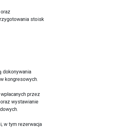
 oraz
rzygotowania stoisk
ią dokonywania
łów kongresowych.
h wpłacanych przez
e oraz wystawianie
zdowych.
, w tym rezerwacja