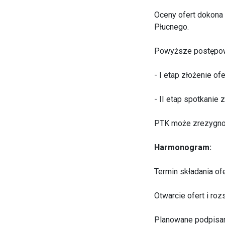
Oceny ofert dokona 
Płucnego.
Powyższe postępow
- I etap złożenie ofe
- II etap spotkanie
PTK może zrezygnow
Harmonogram:
Termin składania ofe
Otwarcie ofert i roz
Planowane podpisa