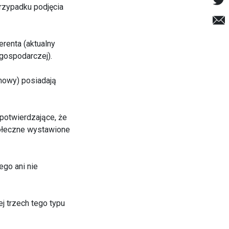
przypadku podjęcia
erenta (aktualny
 gospodarczej).
umowy) posiadają
potwierdzające, że
połeczne wystawione
go ani nie
j trzech tego typu