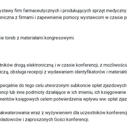
ystawy firm farmaceutycznych i produkujących sprzęt medyczny
hniczna z firmami i zapewnienie pomocy wystawcom w czasie p
ie toreb z materiałami kongresowymi.
stników drogą elektroniczną i w czasie konferencji, z możliwośc
tniczą, obsługa recepcji z wydawaniem identyfikatorów i materia
specjalnie do tego celu utworzonym subkoncie opłat zjazdowyc
ncji lub inne podmioty działające w ich imieniu, ich księgowani
entów księgowych celem potwierdzenia wpływu ww. opłat zja
zakwaterowania wraz z wyżywieniem dla uczestników konferencji
ykładowców i zaproszonych Gości konferencji.