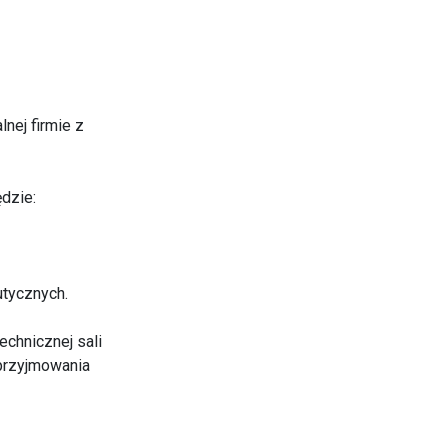
nej firmie z
dzie:
utycznych.
echnicznej sali
przyjmowania