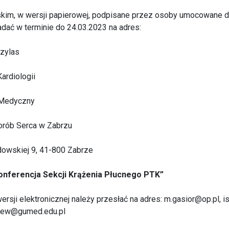
lskim, w wersji papierowej, podpisane przez osoby umocowane 
ładać w terminie do 24.03.2023 na adres:
czylas
Kardiologii
 Medyczny
orób Serca w Zabrzu
odowskiej 9, 41-800 Zabrze
Konferencja Sekcji Krążenia Płucnego PTK”
rsji elektronicznej należy przesłać na adres: m.gasior@op.pl, i
lew@gumed.edu.pl