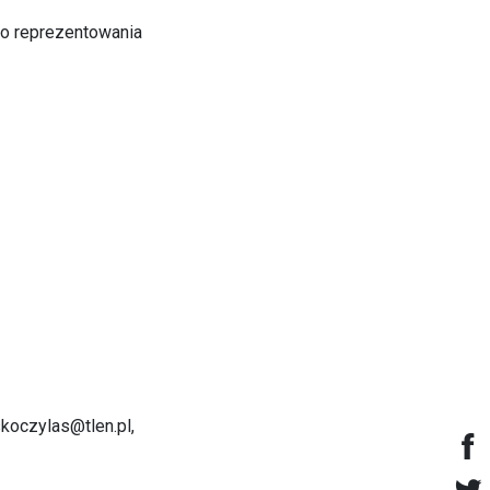
do reprezentowania
skoczylas@tlen.pl,