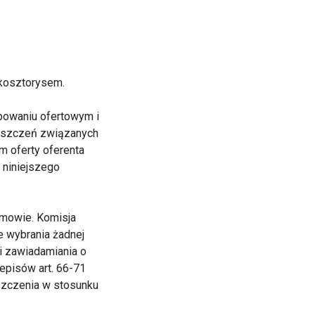
 kosztorysem.
powaniu ofertowym i
roszczeń związanych
m oferty oferenta
 niniejszego
umowie. Komisja
e wybrania żadnej
i zawiadamiania o
zepisów art. 66-71
oszczenia w stosunku