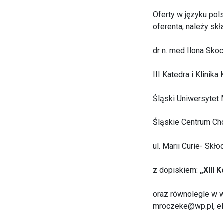
Oferty w języku po
oferenta, należy sk
dr n. med Ilona Sko
III Katedra i Klinika 
Śląski Uniwersytet
Śląskie Centrum Ch
ul. Marii Curie- Skł
z dopiskiem:
„XIII 
oraz równolegle w we
mroczeke@wp.pl, e