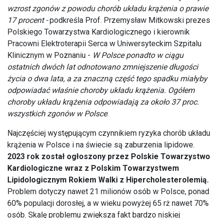
wzrost zgonów z powodu chorób układu krążenia o prawie
17 procent -
podkreśla Prof.
Przemysław Mitkowski
prezes
Polskiego Towarzystwa Kardiologicznego i kierownik
Pracowni Elektroterapii Serca w Uniwersyteckim Szpitalu
Klinicznym w Poznaniu -
W Polsce ponadto w ciągu
ostatnich dwóch lat odnotowano zmniejszenie długości
życia o dwa lata, a za znaczną część tego spadku miałyby
odpowiadać właśnie choroby układu krążenia. Ogółem
choroby układu krążenia odpowiadają za około 37 proc.
wszystkich zgonów w Polsce
.
Najczęściej występującym czynnikiem ryzyka chorób układu
krążenia w Polsce i na świecie są zaburzenia lipidowe.
2023 rok został ogłoszony przez Polskie Towarzystwo
Kardiologiczne wraz z Polskim Towarzystwem
Lipidologicznym Rokiem Walki z Hipercholesterolemią.
Problem dotyczy nawet 21 milionów osób w Polsce, ponad
60% populacji dorosłej, a w wieku powyżej 65 rż nawet 70%
osób. Skalę problemu zwiększa fakt bardzo niskiej