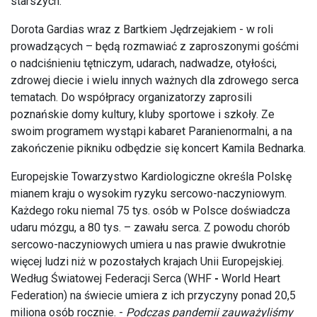
starszych.
Dorota Gardias wraz z Bartkiem Jędrzejakiem - w roli
prowadzących – będą rozmawiać z zaproszonymi gośćmi
o nadciśnieniu tętniczym, udarach, nadwadze, otyłości,
zdrowej diecie i wielu innych ważnych dla zdrowego serca
tematach. Do współpracy organizatorzy zaprosili
poznańskie domy kultury, kluby sportowe i szkoły. Ze
swoim programem wystąpi kabaret Paranienormalni, a na
zakończenie pikniku odbędzie się koncert Kamila Bednarka.
Europejskie Towarzystwo Kardiologiczne określa Polskę
mianem kraju o wysokim ryzyku sercowo-naczyniowym.
Każdego roku niemal 75 tys. osób w Polsce doświadcza
udaru mózgu, a 80 tys. – zawału serca. Z powodu chorób
sercowo-naczyniowych umiera u nas prawie dwukrotnie
więcej ludzi niż w pozostałych krajach Unii Europejskiej.
Według
Światowej Federacji Serca (WHF
-
World Heart
Federation)
na świecie umiera z ich przyczyny ponad 20,5
miliona osób rocznie. -
Podczas pandemii zauważyliśmy