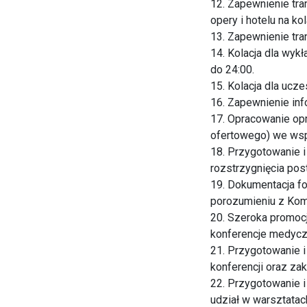
12. Zapewnienie tra
opery i hotelu na ko
13. Zapewnienie tra
14. Kolacja dla wyk
do 24:00.
15. Kolacja dla ucz
16. Zapewnienie inf
17. Opracowanie opr
ofertowego) we wsp
18. Przygotowanie i
rozstrzygnięcia pos
19. Dokumentacja f
porozumieniu z Kom
20. Szeroka promocj
konferencje medycz
21. Przygotowanie 
konferencji oraz za
22. Przygotowanie i
udział w warsztata