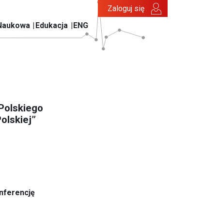
Zaloguj się
Naukowa
Edukacja
ENG
Polskiego
olskiej”
nferencję