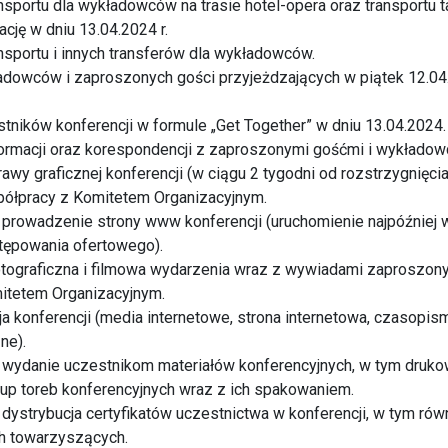
nsportu dla wykładowców na trasie hotel-opera oraz transportu 
lację w dniu 13.04.2024 r.
nsportu i innych transferów dla wykładowców.
ładowców i zaproszonych gości przyjeżdzających w piątek 12.04
estników konferencji w formule „Get Together” w dniu 13.04.2024.
ormacji oraz korespondencji z zaproszonymi gośćmi i wykładow
awy graficznej konferencji (w ciągu 2 tygodni od rozstrzygnięc
ółpracy z Komitetem Organizacyjnym.
 prowadzenie strony www konferencji (uruchomienie najpóźniej w
tępowania ofertowego).
otograficzna i filmowa wydarzenia wraz z wywiadami zaproszo
itetem Organizacyjnym.
a konferencji (media internetowe, strona internetowa, czasopi
ne).
i wydanie uczestnikom materiałów konferencyjnych, w tym dru
kup toreb konferencyjnych wraz z ich spakowaniem.
 dystrybucja certyfikatów uczestnictwa w konferencji, w tym rów
ch towarzyszących.