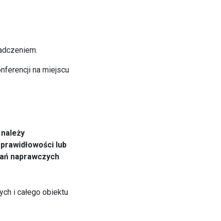
iadczeniem.
nferencji na miejscu
 należy
eprawidłowości lub
łań naprawczych
ch i całego obiektu