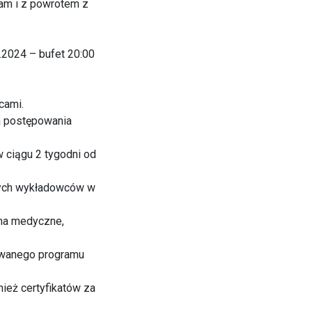
tam i z powrotem z
.2024 – bufet 20:00
cami.
ia postępowania
 ciągu 2 tygodni od
nych wykładowców w
sma medyczne,
kowanego programu
nież certyfikatów za