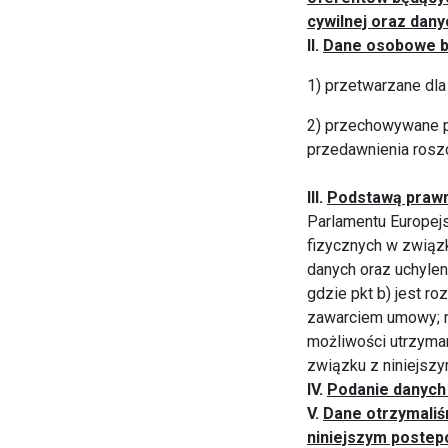
cywilnej oraz dany
II.
Dane osobowe b
1) przetwarzane dla
2) przechowywane p
przedawnienia roszc
III.
Podstawą prawn
Parlamentu Europejs
fizycznych w związ
danych oraz uchylen
gdzie pkt b) jest r
zawarciem umowy; na
możliwości utrzyma
związku z niniejsz
IV.
Podanie danych 
V.
Dane otrzymaliś
niniejszym postep