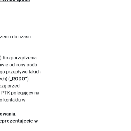
czeniu do czasu
 i f) Rozporządzenia
rawie ochrony osób
o przepływu takich
ch) (
„RODO”
),
yczą przed
s PTK polegający na
o kontaktu w
powania.
eprezentujecie w