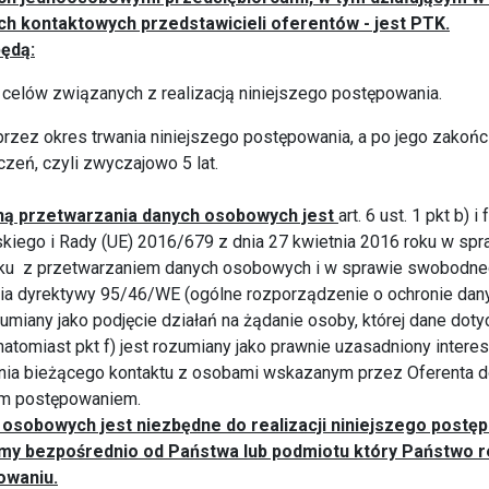
ch kontaktowych przedstawicieli oferentów - jest
PTK.
ędą:
 celów związanych z realizacją niniejszego postępowania.
rzez okres trwania niniejszego postępowania, a po jego zakoń
zeń, czyli zwyczajowo 5 lat.
ą przetwarzania danych osobowych jest
art. 6 ust. 1 pkt b)
kiego i Rady (UE) 2016/679 z dnia 27 kwietnia 2016 roku w sp
ku z przetwarzaniem danych osobowych i w sprawie swobodneg
ia dyrektywy 95/46/WE (ogólne rozporządzenie o ochronie dany
ozumiany jako podjęcie działań na żądanie osoby, której dane dot
tomiast pkt f) jest rozumiany jako prawnie uzasadniony intere
nia bieżącego kontaktu z osobami wskazanym przez Oferenta d
ym postępowaniem.
osobowych jest niezbędne do realizacji niniejszego postę
my bezpośrednio od Państwa lub podmiotu który Państwo r
owaniu.