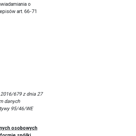
awiadamiania o
zepisów art. 66-71
 2016/679 z dnia 27
em danych
ktywy 95/46/WE
anych osobowych
formie spółki