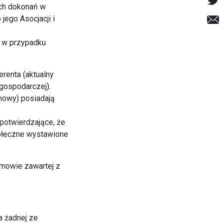
ych dokonań w
jego Asocjacji i
h w przypadku
erenta (aktualny
 gospodarczej).
umowy) posiadają
potwierdzające, że
połeczne wystawione
mowie zawartej z
a żadnej ze