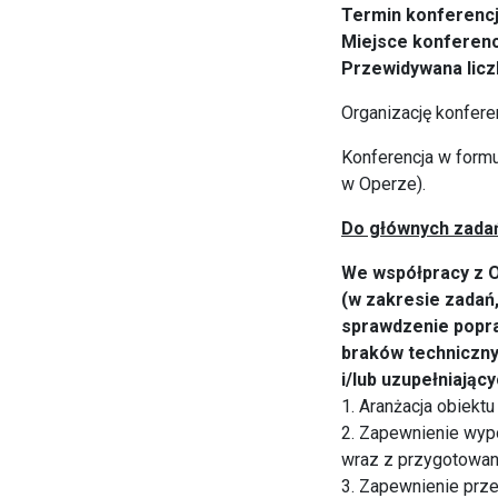
Termin konferencji
Miejsce konferenc
Przewidywana licz
Organizację konfere
Konferencja w formul
w Operze).
Do głównych zadań
We współpracy z 
(w zakresie zadań,
sprawdzenie popraw
braków techniczny
i/lub uzupełniający
1. Aranżacja obiekt
2. Zapewnienie wypo
wraz z przygotowan
3. Zapewnienie prz