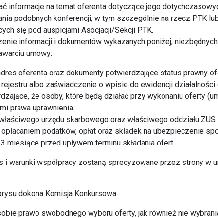
rać informacje na temat oferenta dotyczące jego dotychczasow
nia podobnych konferencji, w tym szczególnie na rzecz PTK lub 
cych się pod auspicjami Asocjacji/Sekcji PTK.
zenie informacji i dokumentów wykazanych poniżej, niezbędnyc
zawarciu umowy:
i adres oferenta oraz dokumenty potwierdzające status prawny of
rejestru albo zaświadczenie o wpisie do ewidencji działalności
dzające, że osoby, które będą działać przy wykonaniu oferty (
i prawa uprawnienia.
 właściwego urzędu skarbowego oraz właściwego oddziału ZUS 
z opłacaniem podatków, opłat oraz składek na ubezpieczenie s
a 3 miesiące przed upływem terminu składania ofert.
 i warunki współpracy zostaną sprecyzowane przez strony w u
torysu dokona Komisja Konkursowa.
obie prawo swobodnego wyboru oferty, jak również nie wybrani