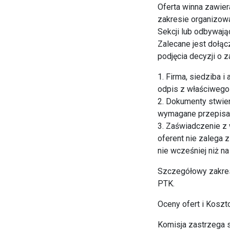
Oferta winna zawie
zakresie organizowa
Sekcji lub odbywają
Zalecane jest dołąc
podjęcia decyzji o 
1. Firma, siedziba 
odpis z właściwego 
2. Dokumenty stwier
wymagane przepisam
3. Zaświadczenie z
oferent nie zalega 
nie wcześniej niż n
Szczegółowy zakres
PTK.
Oceny ofert i Kosz
Komisja zastrzega s