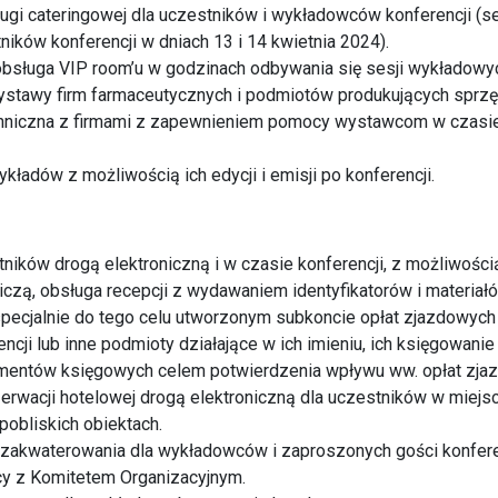
ugi cateringowej dla uczestników i wykładowców konferencji (
ników konferencji w dniach 13 i 14 kwietnia 2024).
obsługa VIP room’u w godzinach odbywania się sesji wykładowy
ystawy firm farmaceutycznych i podmiotów produkujących sprz
hniczna z firmami z zapewnieniem pomocy wystawcom w czasi
wykładów z możliwością ich edycji i emisji po konferencji.
stników drogą elektroniczną i w czasie konferencji, z możliwośc
tniczą, obsługa recepcji z wydawaniem identyfikatorów i materiał
specjalnie do tego celu utworzonym subkoncie opłat zjazdowyc
ncji lub inne podmioty działające w ich imieniu, ich księgowani
entów księgowych celem potwierdzenia wpływu ww. opłat zja
erwacji hotelowej drogą elektroniczną dla uczestników w miejs
 pobliskich obiektach.
 zakwaterowania dla wykładowców i zaproszonych gości konfere
y z Komitetem Organizacyjnym.