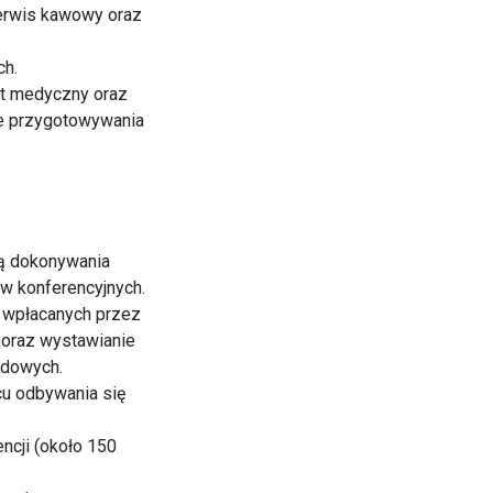
serwis kawowy oraz
ch.
ęt medyczny oraz
e przygotowywania
ią dokonywania
ów konferencyjnych.
h wpłacanych przez
e oraz wystawianie
zdowych.
cu odbywania się
ncji (około 150