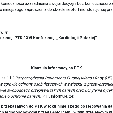
 konieczności uzasadnienia swojej decyzji i bez konieczności z
o niniejszego zaproszenia do składania ofert nie stosuje się pr
yjny
rencji PTK / XVI Konferencji „Kardiologii Polskiej”
Klauzula Informacyjna PTK
ust. 1 i
2 Rozporządzenia Parlamentu Europejskiego i Rady (UE)
 w sprawie ochrony osób fizycznych w związku z przetwarzani
wie swobodnego przepływu takich danych oraz uchylenia dyre
enie o ochronie danych)
PTK informuje, że:
 przekazanych do PTK w toku niniejszego postępowania d
h jednoosobowymi przedsiębiorcami, w tym działającym w 