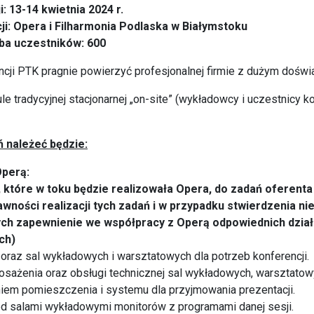
: 13-14 kwietnia 2024 r.
ji: Opera i Filharmonia Podlaska w Białymstoku
ba uczestników: 600
ncji PTK pragnie powierzyć profesjonalnej firmie z dużym dośw
e tradycyjnej stacjonarnej „on-site” (wykładowcy i uczestnicy ko
 należeć będzie:
Operą:
 które w toku będzie realizowała Opera, do zadań oferenta
ności realizacji tych zadań i w przypadku stwierdzenia ni
ch zapewnienie we współpracy z Operą odpowiednich dzia
ch)
u oraz sal wykładowych i warsztatowych dla potrzeb konferencji.
sażenia oraz obsługi technicznej sal wykładowych, warsztatowy
iem pomieszczenia i systemu dla przyjmowania prezentacji.
ed salami wykładowymi monitorów z programami danej sesji.