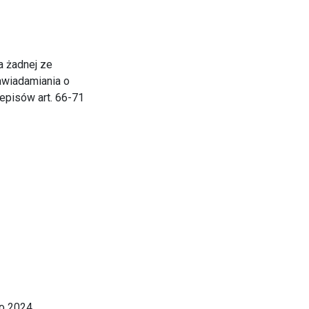
a żadnej ze
awiadamiania o
zepisów art. 66-71
go 2024