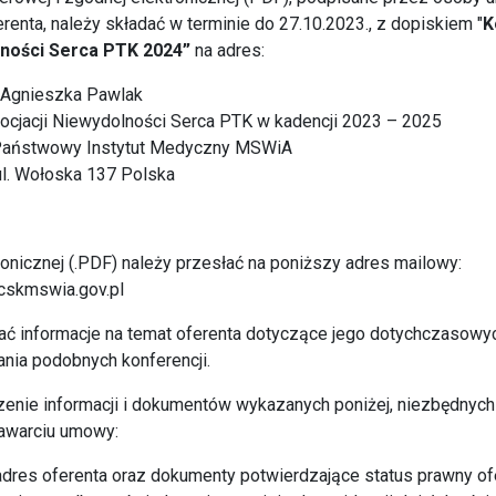
renta, należy składać w terminie do 27.10.2023., z dopiskiem "
K
lności Serca PTK 2024”
na adres:
d. Agnieszka Pawlak
cjacji Niewydolności Serca PTK w kadencji 2023 – 2025
iologii, Państwowy Instytut Medyczny MSW
l. Wołoska 137 Polska
ronicznej (.PDF) należy przesłać na poniższy adres mailowy:
cskmswia.gov.pl
rać informacje na temat oferenta dotyczące jego dotychczasow
nia podobnych konferencji.
zenie informacji i dokumentów wykazanych poniżej, niezbędnyc
zawarciu umowy:
i adres oferenta oraz dokumenty potwierdzające status prawny of