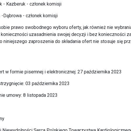
 - Kazberuk - członek komisji
a -Dąbrowa - członek komisji
obie prawo swobodnego wyboru oferty, jak również nie wybrani
 konieczności uzasadnienia swojej decyzji i bez konieczności z
o niniejszego zaproszenia do składania ofert nie stosuje się pr
ert w formie pisemnej i elektronicznej: 27 października 2023
strzygnięcie: 03 października 2023
ie umowy: 8 listopada 2023
jny
cji Niewydolności Serca Polskiego Towarzystwa Kardiologiczne