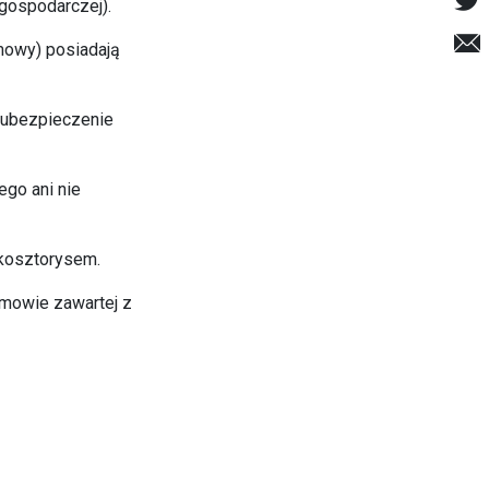
 gospodarczej).
umowy) posiadają
a ubezpieczenie
go ani nie
 kosztorysem.
mowie zawartej z