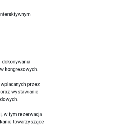
 interaktywnym
ią dokonywania
łów kongresowych.
h wpłacanych przez
e oraz wystawianie
zdowych.
, w tym rezerwacja
tkanie towarzyszące