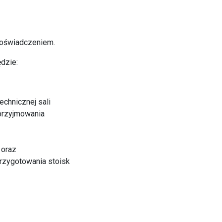
 doświadczeniem.
dzie:
echnicznej sali
przyjmowania
 oraz
rzygotowania stoisk