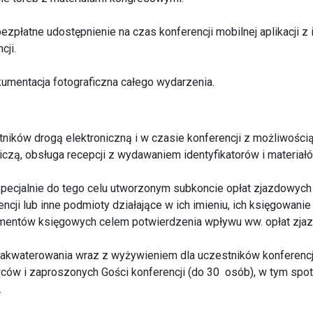
bezpłatne udostępnienie na czas konferencji mobilnej aplikacji z
cji.
kumentacja fotograficzna całego wydarzenia.
stników drogą elektroniczną i w czasie konferencji z możliwośc
tniczą, obsługa recepcji z wydawaniem identyfikatorów i materia
specjalnie do tego celu utworzonym subkoncie opłat zjazdowyc
ncji lub inne podmioty działające w ich imieniu, ich księgowani
entów księgowych celem potwierdzenia wpływu ww. opłat zja
zakwaterowania wraz z wyżywieniem dla uczestników konferencji
wców i zaproszonych Gości konferencji (do 30 osób), w tym spo
.