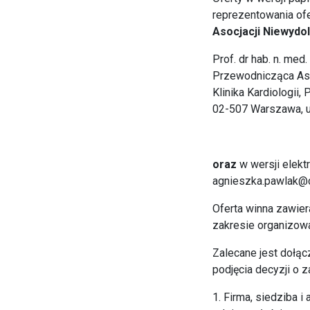
reprezentowania ofe
Asocjacji Niewydo
Prof. dr hab. n. me
Przewodnicząca Aso
Klinika Kard
02-507 Warszawa, u
oraz
w wersji elekt
agnieszka.pawlak@
Oferta winna zawie
zakresie organizowa
Zalecane jest dołąc
podjęcia decyzji o 
1. Firma, siedziba 