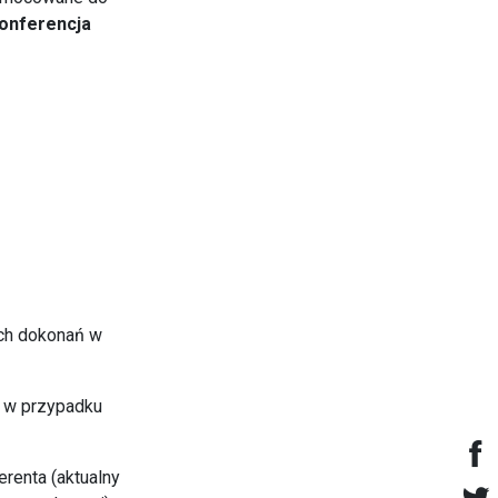
onferencja
iA
ych dokonań w
h w przypadku
erenta (aktualny