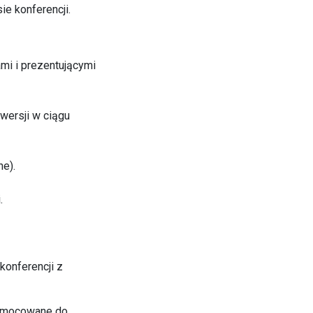
ie konferencji.
mi i prezentującymi
wersji w ciągu
ne).
.
konferencji z
y umocowane do