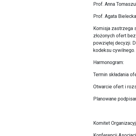
Prof. Anna Tomaszuk
Prof. Agata Bieleck
Komisja zastrzega s
złożonych ofert bez
powziętej decyzji. D
kodeksu cywilnego.
Harmonogram:
Termin składania of
Otwarcie ofert i roz
Planowane podpisan
Komitet Organizacy
Konferencji Asocja