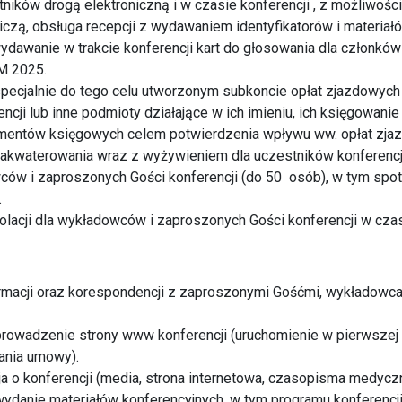
stników drogą elektroniczną i w czasie konferencji , z możliwoś
tniczą, obsługa recepcji z wydawaniem identyfikatorów i materia
ydawanie w trakcie konferencji kart do głosowania dla członkó
M 2025.
specjalnie do tego celu utworzonym subkoncie opłat zjazdowyc
ncji lub inne podmioty działające w ich imieniu, ich księgowani
entów księgowych celem potwierdzenia wpływu ww. opłat zja
zakwaterowania wraz z wyżywieniem dla uczestników konferencji
wców i zaproszonych Gości konferencji (do 50 osób), w tym spo
.
olacji dla wykładowców i zaproszonych Gości konferencji w czas
rmacji oraz korespondencji z zaproszonymi Gośćmi, wykładowca
prowadzenie strony www konferencji (uruchomienie w pierwszej 
ania umowy).
ja o konferencji (media, strona internetowa, czasopisma medycz
wydanie materiałów konferencyjnych, w tym programu konferencji