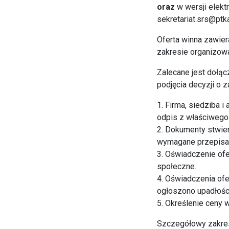
oraz
w wersji elekt
sekretariat.srs@ptka
Oferta winna zawie
zakresie organizowa
Zalecane jest dołąc
podjęcia decyzji o 
1. Firma, siedziba 
odpis z właściwego 
2. Dokumenty stwier
wymagane przepisam
3. Oświadczenie ofe
społeczne.
4. Oświadczenia of
ogłoszono upadłości 
5. Określenie ceny
Szczegółowy zakres