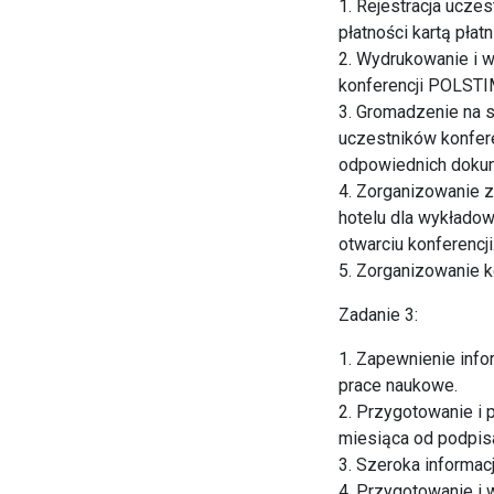
1. Rejestracja ucze
płatności kartą pła
2. Wydrukowanie i w
konferencji POLSTI
3. Gromadzenie na 
uczestników konfere
odpowiednich dokum
4. Zorganizowanie 
hotelu dla wykłado
otwarciu konferencji
5. Zorganizowanie k
Zadanie 3:
1. Zapewnienie info
prace naukowe.
2. Przygotowanie i 
miesiąca od podpis
3. Szeroka informac
4. Przygotowanie i 