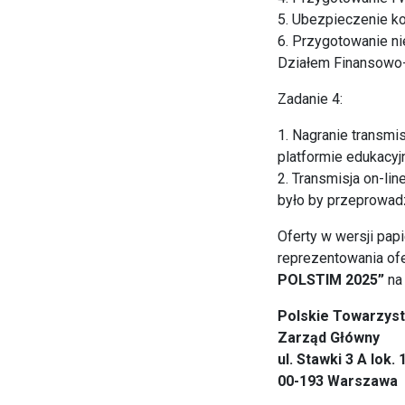
5. Ubezpieczenie ko
6. Przygotowanie n
Działem Finansowo
Zadanie 4:
1. Nagranie transmi
platformie edukacy
2. Transmisja on-li
było by przeprowadz
Oferty w wersji pap
reprezentowania ofe
POLSTIM 2025”
na 
Polskie Towarzyst
Zarząd Główny
ul. Stawki 3 A lok. 
00-193 Warszawa