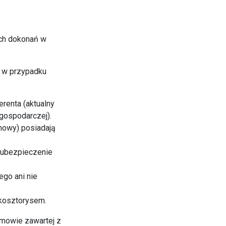
ych dokonań w
h w przypadku
erenta (aktualny
 gospodarczej).
umowy) posiadają
a ubezpieczenie
go ani nie
 kosztorysem.
mowie zawartej z