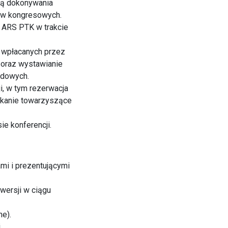
cią dokonywania
łów kongresowych.
w ARS PTK w trakcie
h wpłacanych przez
e oraz wystawianie
zdowych.
, w tym rezerwacja
tkanie towarzyszące
ie konferencji.
mi i prezentującymi
wersji w ciągu
ne).
.