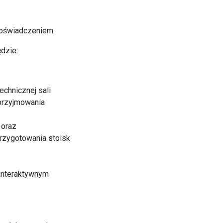
doświadczeniem.
dzie:
echnicznej sali
przyjmowania
 oraz
rzygotowania stoisk
 interaktywnym