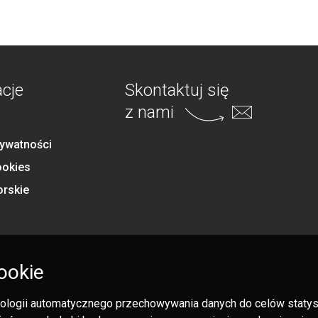
acje
Skontaktuj się
z nami
rywatności
ookies
orskie
ookie
hnologii automatycznego przechowywania danych do celów statysty