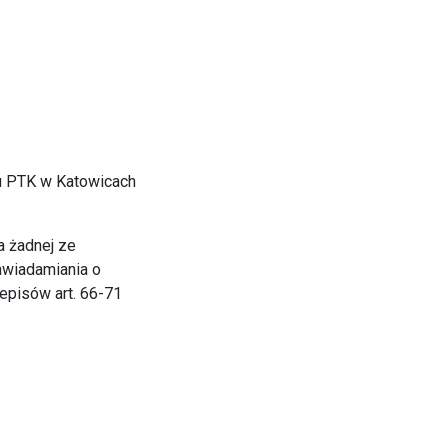
su PTK w Katowicach
a żadnej ze
awiadamiania o
zepisów art. 66-71