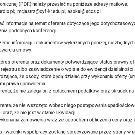
ronicznej (PDF.) należy przesłać na poniższe adresy mailowe:
rdio.pl
;
mcjastrz@cyf-kr.edu.pl
;
asokal@sccs.pl
rać informacje na temat oferenta dotyczące jego dotychczasow
nia podobnych konferencji.
zenie informacji i dokumentów wykazanych poniżej, niezbędnyc
zawarciu umowy:
i adres oferenta oraz dokumenty potwierdzające status prawny of
rejestru albo zaświadczenie o wpisie do ewidencji działalności
dzające, że osoby, które będą działać przy wykonaniu oferty (
i prawa uprawnienia.
renta, że nie zalega on z opłacaniem podatków, oraz składek n
erenta, że nie wszczęto wobec niego postępowania upadłościowe
oraz, że nie jest w stanie likwidacji.
 wykonania zamówienia wraz ze sposobem obliczenia ceny oraz
 i warunki współpracy zostaną sprecyzowane przez strony w u