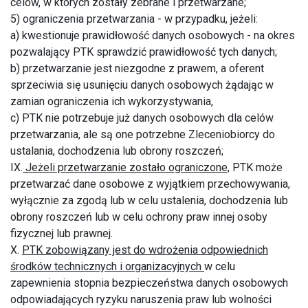
celów, w których zostały zebrane i przetwarzane;
5) ograniczenia przetwarzania - w przypadku, jeżeli:
a) kwestionuje prawidłowość danych osobowych - na okres
pozwalający PTK sprawdzić prawidłowość tych danych;
b) przetwarzanie jest niezgodne z prawem, a oferent
sprzeciwia się usunięciu danych osobowych żądając w
zamian ograniczenia ich wykorzystywania,
c) PTK nie potrzebuje już danych osobowych dla celów
przetwarzania, ale są one potrzebne Zleceniobiorcy do
ustalania, dochodzenia lub obrony roszczeń;
IX.
Jeżeli przetwarzanie zostało ograniczone,
PTK może
przetwarzać dane osobowe z wyjątkiem przechowywania,
wyłącznie za zgodą lub w celu ustalenia, dochodzenia lub
obrony roszczeń lub w celu ochrony praw innej osoby
fizycznej lub prawnej.
X.
PTK zobowiązany jest do wdrożenia odpowiednich
środków technicznych i organizacyjnych
w celu
zapewnienia stopnia bezpieczeństwa danych osobowych
odpowiadających ryzyku naruszenia praw lub wolności