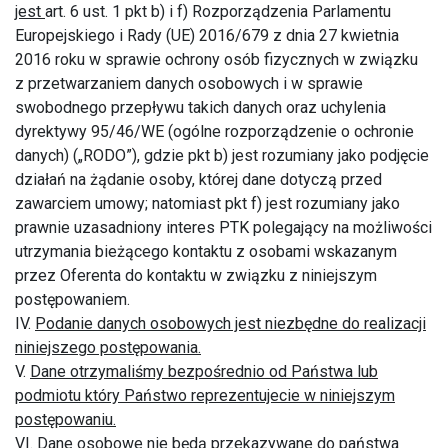
jest
art. 6 ust. 1 pkt b) i f) Rozporządzenia Parlamentu
Europejskiego i Rady (UE) 2016/679 z dnia 27 kwietnia
2016 roku w sprawie ochrony osób fizycznych w związku
z przetwarzaniem danych osobowych i w sprawie
swobodnego przepływu takich danych oraz uchylenia
dyrektywy 95/46/WE (ogólne rozporządzenie o ochronie
danych) („RODO”), gdzie pkt b) jest rozumiany jako podjęcie
działań na żądanie osoby, której dane dotyczą przed
zawarciem umowy; natomiast pkt f) jest rozumiany jako
prawnie uzasadniony interes PTK polegający na możliwości
utrzymania bieżącego kontaktu z osobami wskazanym
przez Oferenta do kontaktu w związku z niniejszym
postępowaniem.
IV.
Podanie danych osobowych jest niezbędne do realizacji
niniejszego postępowania.
V.
Dane otrzymaliśmy bezpośrednio od Państwa lub
podmiotu który Państwo reprezentujecie w niniejszym
postępowaniu.
VI.
Dane osobowe nie będą
przekazywane do państwa