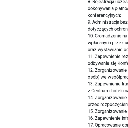
8. Rejestracja ucze
dokonywania płatnoś
konferencyjnych;
9. Administracja b
dotyczących ochron
10. Gromadzenie na 
wpłacanych przez uc
oraz wystawianie o
11. Zapewnienie rez
odbywania się Konfe
12. Zorganizowanie
osób) we współprac
13. Zapewnienie tra
z Centrum i hotelu 
14. Zorganizowanie 
przed rozpoczęciem 
15. Zorganizowanie 
16. Zapewnienie inf
17. Opracowanie opr