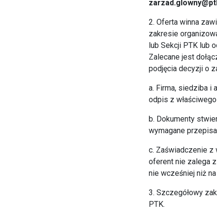
zarzad.glowny@ptk
2. Oferta winna zaw
zakresie organizowa
lub Sekcji PTK lub 
Zalecane jest dołąc
podjęcia decyzji o 
a. Firma, siedziba 
odpis z właściwego 
b. Dokumenty stwier
wymagane przepisam
c. Zaświadczenie z
oferent nie zalega 
nie wcześniej niż n
3. Szczegółowy zak
PTK.