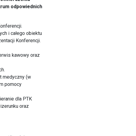
trum odpowiednich
onferencji.
ch i całego obiektu
tacji Konferencji.
serwis kawowy oraz
ch.
ęt medyczny (w
iem pomocy
bieranie dla PTK
izerunku oraz