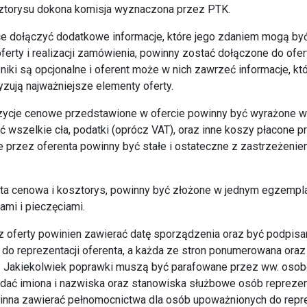
osztorysu dokona komisja wyznaczona przez PTK.
hce dołączyć dodatkowe informacje, które jego zdaniem mogą by
ferty i realizacji zamówienia, powinny zostać dołączone do ofer
niki są opcjonalne i oferent może w nich zawrzeć informacje, kt
yzują najważniejsze elementy oferty.
zycje cenowe przedstawione w ofercie powinny być wyrażone w 
 wszelkie cła, podatki (oprócz VAT), oraz inne koszy płacone p
przez oferenta powinny być stałe i ostateczne z zastrzeżenie
erta cenowa i kosztorys, powinny być złożone w jednym egzemp
mi i pieczęciami.
z oferty powinien zawierać datę sporządzenia oraz być podpisa
do reprezentacji oferenta, a każda ze stron ponumerowana ora
 Jakiekolwiek poprawki muszą być parafowane przez ww. osobę
dać imiona i nazwiska oraz stanowiska służbowe osób reprezent
inna zawierać pełnomocnictwa dla osób upoważnionych do repr