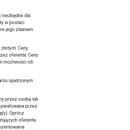
ć niezbędne dla
ty w postaci
óre jego zdaniem
złotych. Ceny
rzez oferenta. Ceny
m możliwości ich
larzu opatrzonym
ny przez osobę lub
z parafowana przez
(y). Oprócz
ujących oferenta.
ezentowania