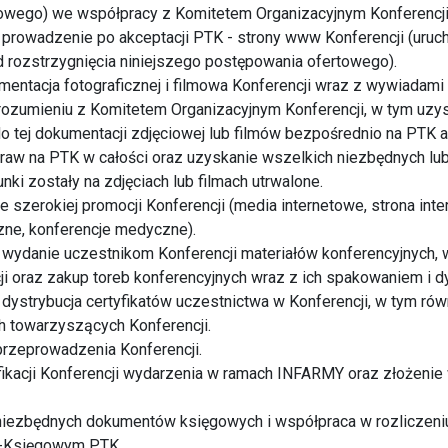
owego) we współpracy z Komitetem Organizacyjnym Konferencji
 prowadzenie po akceptacji PTK - strony www Konferencji (uruc
d rozstrzygnięcia niniejszego postępowania ofertowego).
entacja fotograficznej i filmowa Konferencji wraz z wywiadam
zumieniu z Komitetem Organizacyjnym Konferencji, w tym uzys
 tej dokumentacji zdjęciowej lub filmów bezpośrednio na PTK a
 praw na PTK w całości oraz uzyskanie wszelkich niezbędnych 
nki zostały na zdjęciach lub filmach utrwalone.
 szerokiej promocji Konferencji (media internetowe, strona inte
ne, konferencje medyczne).
i wydanie uczestnikom Konferencji materiałów konferencyjnych,
i oraz zakup toreb konferencyjnych wraz z ich spakowaniem i dy
 dystrybucja certyfikatów uczestnictwa w Konferencji, w tym rów
h towarzyszących Konferencji.
przeprowadzenia Konferencji.
fikacji Konferencji wydarzenia w ramach INFARMY oraz złożeni
niezbędnych dokumentów księgowych i współpraca w rozliczeniu
-Księgowym PTK.