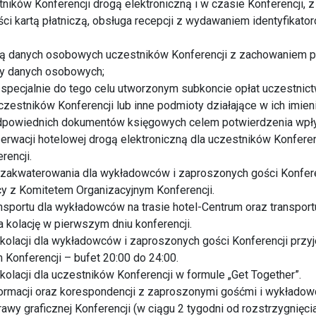
stników Konferencji drogą elektroniczną i w czasie Konferencji, 
ci kartą płatniczą, obsługa recepcji z wydawaniem identyfikator
azą danych osobowych uczestników Konferencji z zachowaniem 
y danych osobowych;
specjalnie do tego celu utworzonym subkoncie opłat uczestnict
zestników Konferencji lub inne podmioty działające w ich imieni
dpowiednich dokumentów księgowych celem potwierdzenia wpły
erwacji hotelowej drogą elektroniczną dla uczestników Konferen
rencji.
 zakwaterowania dla wykładowców i zaproszonych gości Konfere
y z Komitetem Organizacyjnym Konferencji.
nsportu dla wykładowców na trasie hotel-Centrum oraz transpor
na kolację w pierwszym dniu konferencji.
kolacji dla wykładowców i zaproszonych gości Konferencji przy
Konferencji – bufet 20:00 do 24:00.
kolacji dla uczestników Konferencji w formule „Get Together”.
ormacji oraz korespondencji z zaproszonymi gośćmi i wykładowc
awy graficznej Konferencji (w ciągu 2 tygodni od rozstrzygnięci