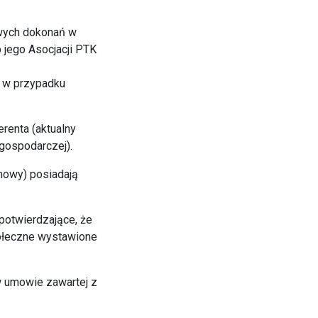
owych dokonań w
 jego Asocjacji PTK
h w przypadku
erenta (aktualny
 gospodarczej).
umowy) posiadają
potwierdzające, że
połeczne wystawione
w umowie zawartej z