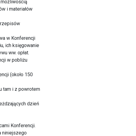
z możliwością
ów i materiałów
przepisów
wa w Konferencji
u, ich księgowanie
wu ww. opłat.
cji w pobliżu
ncji (około 150
tu tam i z powrotem
jeżdzających dzień
ami Konferencji.
a niniejszego