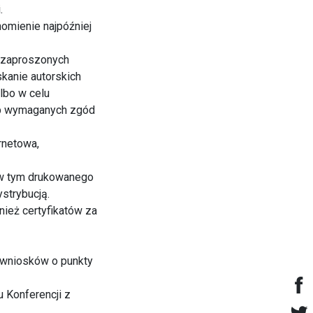
.
homienie najpóźniej
i zaproszonych
kanie autorskich
lbo w celu
lub wymaganych zgód
rnetowa,
 w tym drukowanego
strybucją.
nież certyfikatów za
e wniosków o punkty
 Konferencji z