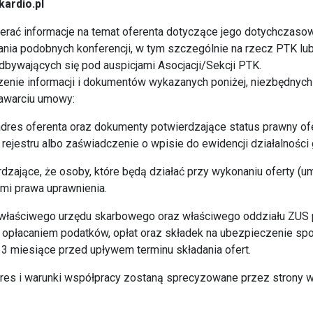
ardio.pl
ierać informacje na temat oferenta dotyczące jego dotychczas
nia podobnych konferencji, w tym szczególnie na rzecz PTK lub
odbywających się pod auspicjami Asocjacji/Sekcji PTK.
zenie informacji i dokumentów wykazanych poniżej, niezbędnyc
zawarciu umowy:
i adres oferenta oraz dokumenty potwierdzające status prawny of
rejestru albo zaświadczenie o wpisie do ewidencji działalności
dzające, że osoby, które będą działać przy wykonaniu oferty (
i prawa uprawnienia.
 właściwego urzędu skarbowego oraz właściwego oddziału ZUS 
z opłacaniem podatków, opłat oraz składek na ubezpieczenie s
a 3 miesiące przed upływem terminu składania ofert.
res i warunki współpracy zostaną sprecyzowane przez strony 