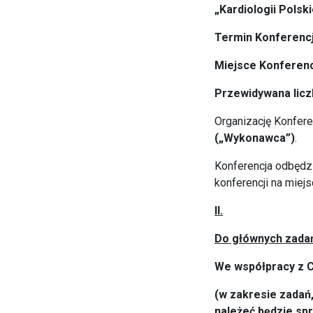
„Kardiologii Polski
Termin Konferencji
Miejsce Konferenc
Przewidywana licz
Organizację Konfere
(„Wykonawca”)
.
Konferencja odbędzi
konferencji na miej
II.
Do głównych zadań
We współpracy z 
(w zakresie zadań
należeć będzie spr