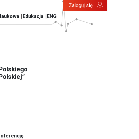
Zaloguj się
Naukowa
Edukacja
ENG
Polskiego
Polskiej”
onferencję