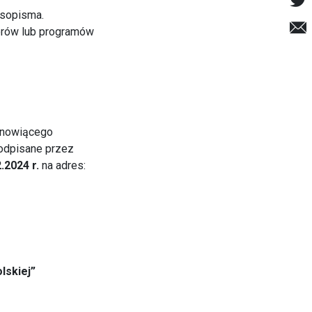
asopisma.
orów lub programów
tanowiącego
podpisane przez
.2024 r.
na adres:
lskiej”