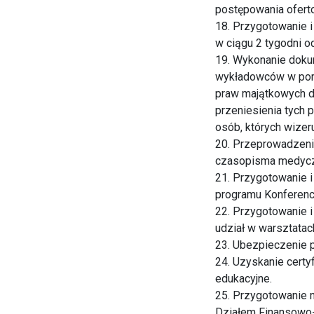
postępowania ofert
18. Przygotowanie i
w ciągu 2 tygodni o
19. Wykonanie dokum
wykładowców w poro
praw majątkowych do
przeniesienia tych
osób, których wizeru
20. Przeprowadzenie
czasopisma medycz
21. Przygotowanie 
programu Konferencj
22. Przygotowanie i
udział w warsztatac
23. Ubezpieczenie 
24. Uzyskanie certy
edukacyjne.
25. Przygotowanie 
Działem Finansowo