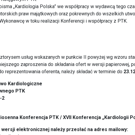
pisma „Kardiologia Polska” we współpracy w wydawcą tego cz
autorskich praw majątkowych oraz pokrewnych do wszelkich utw
ykonawcę w toku realizacji Konferencji i współpracy z PTK.
osztorysem usług wskazanych w punkcie II powyżej wg wzoru s
iniejszego zaproszenia do składania ofert w wersji papierowej, 
 reprezentowania oferenta, należy składać w terminie do
23.12
wo Kardiologiczne
ównego PTK
1-2
iosenna Konferencja PTK / XVII Konferencja „Kardiologii Po
wersji elektronicznej należy przesłać na adres mailowy: