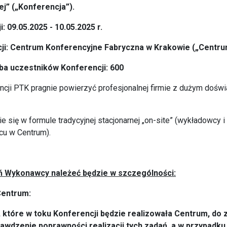
ej”
(„Konferencja”).
: 09.05.2025 - 10.05.2025 r.
ji: Centrum Konferencyjne Fabryczna w Krakowie („Centru
ba uczestników Konferencji: 600
ncji PTK pragnie powierzyć profesjonalnej firmie z dużym doś
e się w formule tradycyjnej stacjonarnej „on-site” (wykładowcy i
scu w Centrum).
 Wykonawcy należeć będzie w szczególności:
Centrum:
, które w toku Konferencji będzie realizowała Centrum, d
awdzenie poprawności realizacji tych zadań, a w przypadku