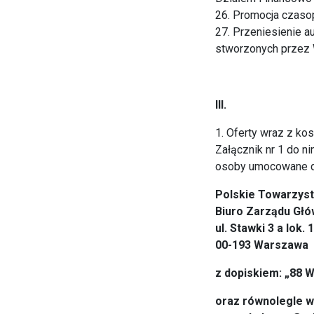
26. Promocja czaso
27. Przeniesienie 
stworzonych przez W
III.
1. Oferty wraz z k
Załącznik nr 1 do n
osoby umocowane do
Polskie Towarzyst
Biuro Zarządu Gł
ul. Stawki 3 a lok. 
00-193 Warszawa
z dopiskiem: „88 W
oraz równolegle w 