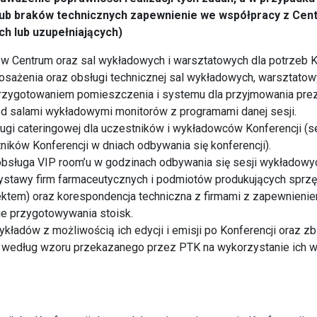
lub braków technicznych zapewnienie we współpracy z Cen
ch lub uzupełniających)
u w Centrum oraz sal wykładowych i warsztatowych dla potrzeb K
sażenia oraz obsługi technicznej sal wykładowych, warsztatowy
rzygotowaniem pomieszczenia i systemu dla przyjmowania prezen
ed salami wykładowymi monitorów z programami danej sesji.
ługi cateringowej dla uczestników i wykładowców Konferencji (
ników Konferencji w dniach odbywania się konferencji).
obsługa VIP room’u w godzinach odbywania się sesji wykładowy
ystawy firm farmaceutycznych i podmiotów produkujących sprz
ektem) oraz korespondencja techniczna z firmami z zapewnien
 przygotowywania stoisk.
wykładów z możliwością ich edycji i emisji po Konferencji oraz z
edług wzoru przekazanego przez PTK na wykorzystanie ich w