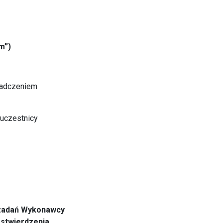
m”)
wiadczeniem
 uczestnicy
o zadań Wykonawcy
 stwierdzenia