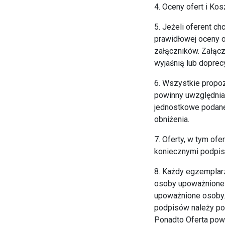
4. Oceny ofert i K
5. Jeżeli oferent c
prawidłowej oceny o
załączników. Załącz
wyjaśnią lub doprec
6. Wszystkie propo
powinny uwzględniać
jednostkowe podane 
obniżenia.
7. Oferty, w tym of
koniecznymi podpisa
8. Każdy egzemplar
osoby upoważnione 
upoważnione osoby.
podpisów należy po
Ponadto Oferta pow