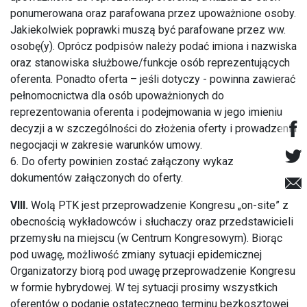
ponumerowana oraz parafowana przez upoważnione osoby.
Jakiekolwiek poprawki muszą być parafowane przez ww.
osobę(y). Oprócz podpisów należy podać imiona i nazwiska
oraz stanowiska służbowe/funkcje osób reprezentujących
oferenta. Ponadto oferta – jeśli dotyczy - powinna zawierać
pełnomocnictwa dla osób upoważnionych do
reprezentowania oferenta i podejmowania w jego imieniu
decyzji a w szczególności do złożenia oferty i prowadzenia
negocjacji w zakresie warunków umowy.
6. Do oferty powinien zostać załączony wykaz
dokumentów załączonych do oferty.
VIII.
Wolą PTK jest przeprowadzenie Kongresu „on-site” z
obecnością wykładowców i słuchaczy oraz przedstawicieli
przemysłu na miejscu (w Centrum Kongresowym). Biorąc
pod uwagę, możliwość zmiany sytuacji epidemicznej
Organizatorzy biorą pod uwagę przeprowadzenie Kongresu
w formie hybrydowej. W tej sytuacji prosimy wszystkich
oferentów o podanie ostatecznego terminu bezkosztowej