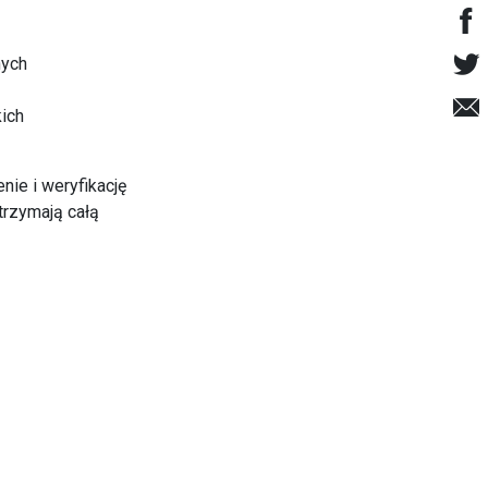
nych
kich
ie i weryfikację
trzymają całą