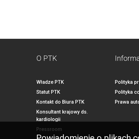
O PTK
Inform
Władze PTK
Polityka p
Statut PTK
Polityka c
Kontakt do Biura PTK
Prawa aut
Konsultant krajowy ds.
kardiologii
Pressroom
Powiadomienie o plikach c