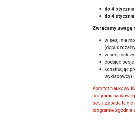
do 4 stycznia
do 4 stycznia
Zwracamy uwagę na
w sesji nie m
(dopuszczalny
w sesji należ
dodając sesję 
konstruując p
wykładowcy) i
Komitet Naukowy Ko
programu naukowego
sesji. Zasada ta ni
programie zgodnie 