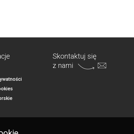
acje
Skontaktuj się
z nami
rywatności
ookies
orskie
ookie