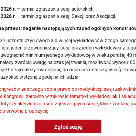
 2026 r
. – termin zgłaszania sesji autorskich,
 2026 r
. – termin zgłaszania sesji Sekcji oraz Asocjacji.
 przestrzeganie następujących zasad ogólnych konstruowa
oże uczestniczyć dwóch lub więcej wykładowców z tego sameg
 jest jeden przewodniczący sesji oraz jeden wykładowca z teg
y uwzględnić minimum jednego wykładowcę w wieku poniżej 40 ro
należy zwrócić uwagę na czas jej trwania, możliwość wyboru: 60 
rojekt sesji należy zwrócić się do osób uczestniczących (przewo
 uzyskać wstępną zgodę na ich udział.
ngresów zastrzega sobie prawo do modyfikacji sesji zakwalif
 kongresu, zarówno w zakresie tematyki wykładów jak i skład
e dotyczy aktywności osób zgłaszających sesje, które zostaną 
z pierwotną propozycją.