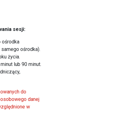
nia sesji:
o ośrodka
o samego ośrodka).
ku życia.
minut lub 90 minut.
dniczący,
ikowanych do
u osobowego danej
uwzględnione w