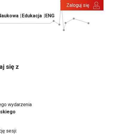
Zaloguj się
Naukowa
Edukacja
ENG
j się z
ego wydarzenia
skiego
ę sesji: