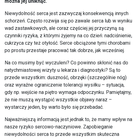
można jej uniknąć.
Niewydolność serca jest zazwyczaj konsekwencją innych
schorzeń. Często rozwija się po zawale serca lub w wyniku
wad zastawkowych, ale coraz częściej jej przyczyną są
czynniki ryzyka, z którymi żyjemy na co dzień: nadciśnienie,
cukrzyca czy też otyłość. Serce obciążone tymi chorobami
po prostu przestaje pracować tak dobrze, jak wcześniej.
Na co musimy być wyczuleni? Co powinno skłonić nas do
natychmiastowej wizyty u lekarza i diagnostyki? Są to
przede wszystkim: duszność, obrzęki (szczególnie nóg)
oraz wyraźne ograniczenie tolerancji wysiłku – sytuacja,
gdy np. wejście na piętro wymaga odpoczynku. Pamiętajmy,
że nie muszą wystąpić wszystkie objawy naraz –
wystarczy jeden, by warto było się przebadać.
Najważniejszą informacją jest jednak to, że mamy wpływ na
nasze ryzyko sercowo-naczyniowe. Zapobieganie
niewydolności serca to przede wszystkim skuteczna