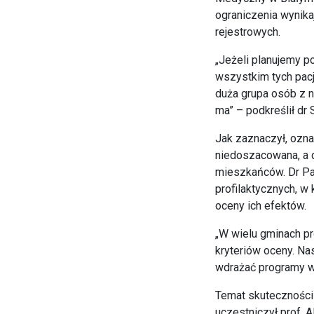
ograniczenia wynik
rejestrowych.
„Jeżeli planujemy p
wszystkim tych pacje
duża grupa osób z 
ma” – podkreślił dr
Jak zaznaczył, ozn
niedoszacowana, a 
mieszkańców. Dr Pa
profilaktycznych, w
oceny ich efektów.
„W wielu gminach pr
kryteriów oceny. Na
wdrażać programy w
Temat skuteczności 
uczestniczył prof. 