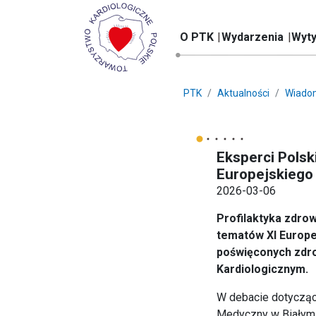
O PTK
Wydarzenia
Wyty
PTK
Aktualności
Wiado
Eksperci Pols
Europejskieg
2026-03-06
Profilaktyka zdro
tematów XI Europ
poświęconych zdro
Kardiologicznym.
W debacie dotycząc
Medyczny w Białyms