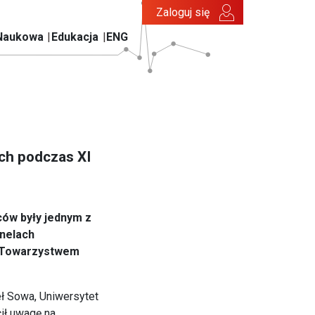
Zaloguj się
Naukowa
Edukacja
ENG
ch podczas XI
ów były jednym z
nelach
im Towarzystwem
ł Sowa, Uniwersytet
ił uwagę na