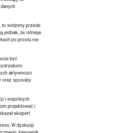
 danych
, to widzimy przede
ą jednak, że istnieje
kach po prostu nie
może być
 potrzebom
ych aktywności
ty oraz sposoby
ji i wspólnych
dom projektować i
kazał ekspert.
resu. W dyskusji
icznego, kierownik