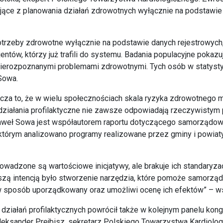
ające z planowania działań zdrowotnych wyłącznie na podstawie
otrzeby zdrowotne wyłącznie na podstawie danych rejestrowych
ntów, którzy już trafili do systemu. Badania populacyjne pokazuj
nierozpoznanymi problemami zdrowotnymi. Tych osób w statysty
 Sowa.
acza to, że w wielu społecznościach skala ryzyka zdrowotnego 
działania profilaktyczne nie zawsze odpowiadają rzeczywistym
weł Sowa jest współautorem raportu dotyczącego samorządow
 którym analizowano programy realizowane przez gminy i powia
owadzone są wartościowe inicjatywy, ale brakuje ich standaryzac
szą intencją było stworzenie narzędzia, które pomoże samorzą
 sposób uporządkowany oraz umożliwi ocenę ich efektów” – ws
działań profilaktycznych powrócił także w kolejnym panelu kong
Aleksander Prejbisz, sekretarz Polskiego Towarzystwa Kardiolog