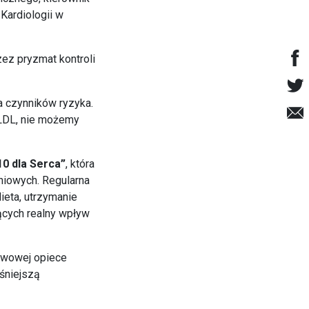
Kardiologii w
zez pryzmat kontroli
la czynników ryzyka.
u LDL, nie możemy
10 dla Serca”
, która
iowych. Regularna
ieta, utrzymanie
ących realny wpływ
awowej opiece
śniejszą