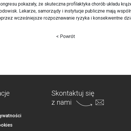
ongresu pokazały, że skuteczna profilaktyka chorób układu krą
odowisk. Lekarze, samorządy i instytucje publiczne mają wspól
poprzez wcześniejsze rozpoznawanie ryzyka i konsekwentne dzia
< Powrót
acje
Skontaktuj się
z nami
rywatności
ookies