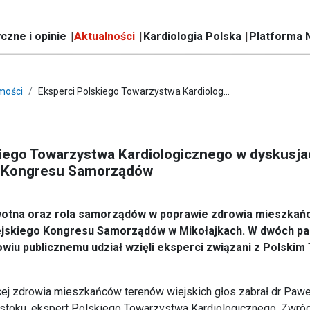
czne i opinie
Aktualności
Kardiologia Polska
Platforma 
mości
Eksperci Polskiego Towarzystwa Kardiolog...
kiego Towarzystwa Kardiologicznego w dyskusja
o Kongresu Samorządów
wotna oraz rola samorządów w poprawie zdrowia mieszkańc
ejskiego Kongresu Samorządów w Mikołajkach. W dwóch pa
wiu publicznemu udział wzięli eksperci związani z Polsk
ej zdrowia mieszkańców terenów wiejskich głos zabrał dr Pawe
toku, ekspert Polskiego Towarzystwa Kardiologicznego. Zwróc