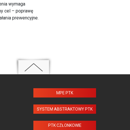
żenia wymaga
ny cel – poprawę
łania prewencyjne.
MPE PTK
SYSTEM ABSTRAKTOWY PTK
PTK CZŁONKOWIE