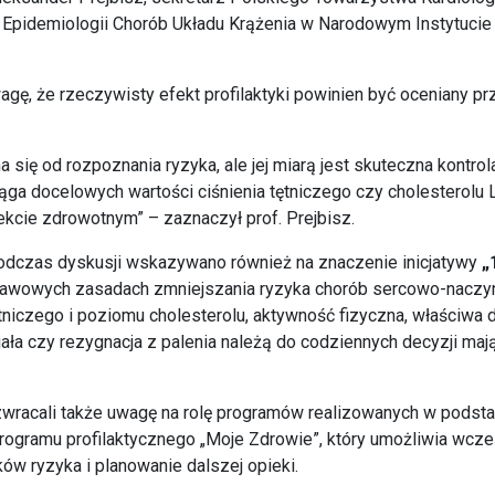
 Epidemiologii Chorób Układu Krążenia w Narodowym Instytucie 
agę, że rzeczywisty efekt profilaktyki powinien być oceniany pr
a się od rozpoznania ryzyka, ale jej miarą jest skuteczna kontro
siąga docelowych wartości ciśnienia tętniczego czy cholesterol
kcie zdrowotnym” – zaznaczył prof. Prejbisz.
odczas dyskusji wskazywano również na znaczenie inicjatywy
„
awowych zasadach zmniejszania ryzyka chorób sercowo-naczyn
ętniczego i poziomu cholesterolu, aktywność fizyczna, właściwa d
ała czy rezygnacja z palenia należą do codziennych decyzji maj
zwracali także uwagę na rolę programów realizowanych w podst
rogramu profilaktycznego „Moje Zdrowie”, który umożliwia wcze
ków ryzyka i planowanie dalszej opieki.