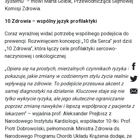
systemu”
– mówi Marta Golbik, Przewodnicząca Sejmowej
Komisji Zdrowia.
10 Zdrowia – wspólny język profilaktyki
Coraz wyraźniej widać potrzebę wspólnego podejścia do
prewencji. Rozwinięciem koncepcji „10 dla Serca” jest dziś
„10 Zdrowia”, która łączy cele profilaktyki sercowo-
naczyniowej i onkologicznej.
„
Opiera się na prostych, mierzalnych czynnikach ryzyka i
pokazuje, jakie zmiany w codziennym stylu życia realnie
wpływają na zdrowie. To podejście przesuwa akcent z
samej diagnostyki na działanie. Kluczowe staje się nie
tylko wykrycie ryzyka, ale jego skuteczne ograniczanie
poprzez zmianę nawyków i lepszą współpracę z pacjenta z
lekarzem
” – wyjaśnia prof. Aleksander Prejbisz z
Narodowego Instytutu Kardiologii, współautor 10-tki. Prof.
Piotr Dobrowolski, pełnomocnik Ministra Zdrowia ds.
Narodowego Programu Chorób Układu Krążenia dodaje, że