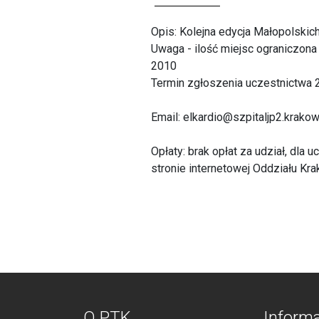
Opis: Kolejna edycja Małopolskic
Uwaga - ilość miejsc ograniczona
2010
Termin zgłoszenia uczestnictwa
Email: elkardio@szpitaljp2.krakow
Opłaty: brak opłat za udział, dl
stronie internetowej Oddziału K
O PTK
Inform