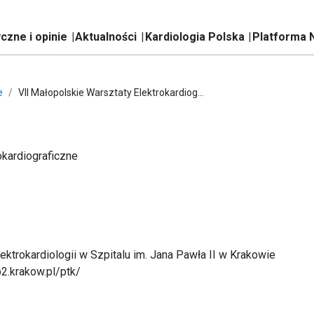
czne i opinie
Aktualności
Kardiologia Polska
Platforma 
e
VII Małopolskie Warsztaty Elektrokardiog...
okardiograficzne
ektrokardiologii w Szpitalu im. Jana Pawła II w Krakowie
p2.krakow.pl/ptk/