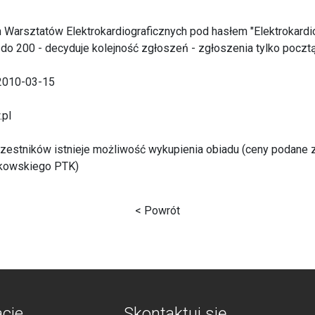
h Warsztatów Elektrokardiograficznych pod hasłem "Elektrokardi
 do 200 - decyduje kolejność zgłoszeń - zgłoszenia tylko poczt
 2010-03-15
.pl
a uczestników istnieje możliwość wykupienia obiadu (ceny podane
rakowskiego PTK)
< Powrót
acje
Skontaktuj się