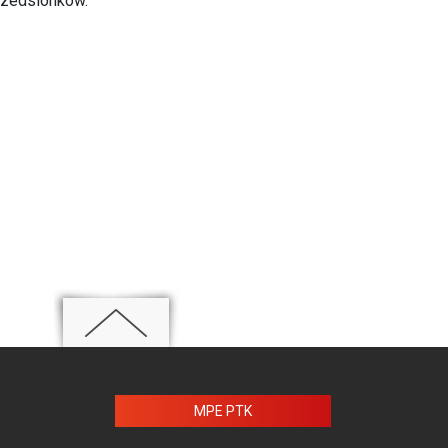
rzedsionków.
MPE PTK