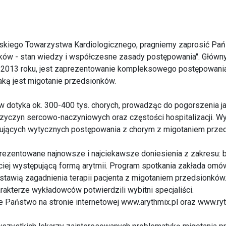
lskiego Towarzystwa Kardiologicznego, pragniemy zaprosić Pań
nków - stan wiedzy i współczesne zasady postępowania". Główny
ca 2013 roku, jest zaprezentowanie kompleksowego postępowan
 jaką jest migotanie przedsionków.
dotyka ok. 300-400 tys. chorych, prowadząc do pogorszenia jak
rzyczyn sercowo-naczyniowych oraz częstości hospitalizacji. W
zujących wytycznych postępowania z chorym z migotaniem prze
ezentowane najnowsze i najciekawsze doniesienia z zakresu: ba
ciej występującą formą arytmii. Program spotkania zakłada omó
tawią zagadnienia terapii pacjenta z migotaniem przedsionków
rakterze wykładowców potwierdzili wybitni specjaliści.
 Państwo na stronie internetowej
www.arythmix.pl
oraz
www.ryt