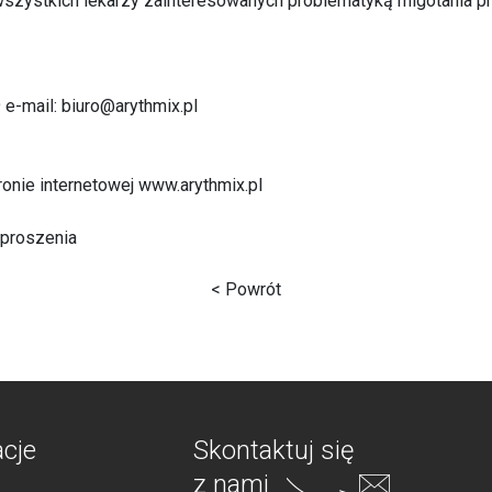
wszystkich lekarzy zainteresowanych problematyką migotania p
9 e-mail:
biuro@arythmix.pl
tronie internetowej
www.arythmix.pl
aproszenia
< Powrót
acje
Skontaktuj się
z nami